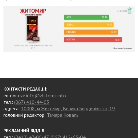
КОНТАКТИ РЕДАКЦІЇ:
ел. пошта:
info@zhitomir.info
тел.:
(067) 410-44-05
адреса:
10008, м.Житомир, Велика Бердичівська, 19
головний редактор:
Тамара Коваль
РЕКЛАМНИЙ ВІДДІЛ:
тел.:
(0412) 47-00-47
,
(067) 412-63-04