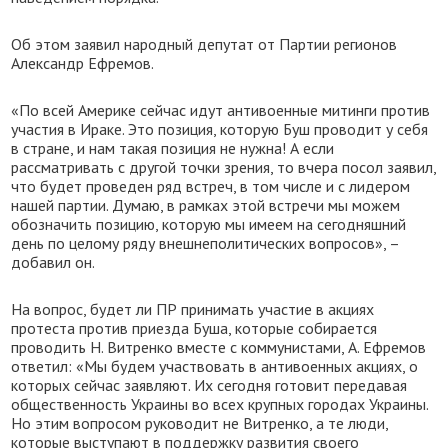
Об этом заявил народный депутат от Партии регионов
Александр Ефремов.
«По всей Америке сейчас идут антивоенные митинги против
участия в Ираке. Это позиция, которую Буш проводит у себя
в стране, и нам такая позиция не нужна! А если
рассматривать с другой точки зрения, то вчера посол заявил,
что будет проведен ряд встреч, в том числе и с лидером
нашей партии. Думаю, в рамках этой встречи мы можем
обозначить позицию, которую мы имеем на сегодняшний
день по целому ряду внешнеполитических вопросов», –
добавил он.
На вопрос, будет ли ПР принимать участие в акциях
протеста против приезда Буша, которые собирается
проводить Н. Витренко вместе с коммунистами, А. Ефремов
ответил: «Мы будем участвовать в антивоенных акциях, о
которых сейчас заявляют. Их сегодня готовит передавая
общественность Украины во всех крупных городах Украины.
Но этим вопросом руководит не Витренко, а те люди,
которые выступают в поддержку развития своего