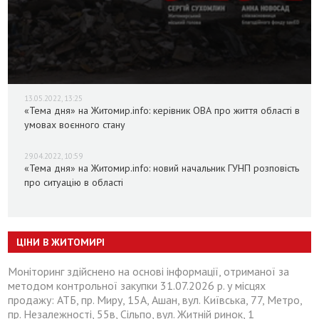
13.05.2022, 13:25
«Тема дня» на Житомир.info: керівник ОВА про життя області в
умовах воєнного стану
29.04.2022, 10:59
«Тема дня» на Житомир.info: новий начальник ГУНП розповість
про ситуацію в області
ЦІНИ В ЖИТОМИРІ
Моніторинг здійснено на основі інформації, отриманої за
методом контрольної закупки 31.07.2026 р. у місцях
продажу: АТБ, пр. Миру, 15А, Ашан, вул. Київська, 77, Метро,
пр. Незалежності, 55в, Сільпо, вул. Житній ринок, 1