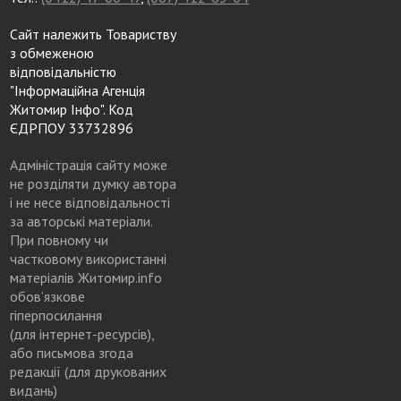
Сайт належить Товариству
з обмеженою
відповідальністю
"Інформаційна Агенція
Житомир Інфо". Код
ЄДРПОУ 33732896
Адміністрація сайту може
не розділяти думку автора
і не несе відповідальності
за авторські матеріали.
При повному чи
частковому використанні
матеріалів Житомир.info
обов’язкове
гіперпосилання
(для інтернет-ресурсів),
або письмова згода
редакції (для друкованих
видань)