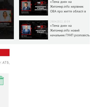
«Тема дня» на
Житомир.info: керівник
ОВА про життя області в
умовах воєнного стану
29.04.2022, 10:59
«Тема дня» на
Житомир.info: новий
начальник ГУНП розповість
про ситуацію в області
: АТБ,