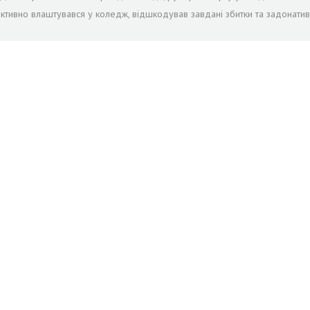
іктивно влаштувався у коледж, відшкодував завдані збитки та задонатив