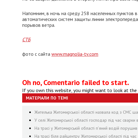
Напомним, в ночь на среду 258 населенных пунктов в
автоматических систем защиты линии электропередач
порывов ветра.
СТБ
фото с сайта
www.magnolia-tv.com
Oh no, Comentario failed to start.
If you own this website, you might want to look at the
МАТЕРІАЛИ ПО ТЕМІ
Жителька Житомирської області назвала код з СМС шах
У селі Житомирської області господар під час сварки
На трасі у Житомирській області п’яний водій поруши
На трасі біля райцентру Житомирської області під ча