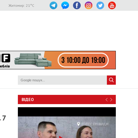
Житомир:
21
°C
ВІДЕО
 7