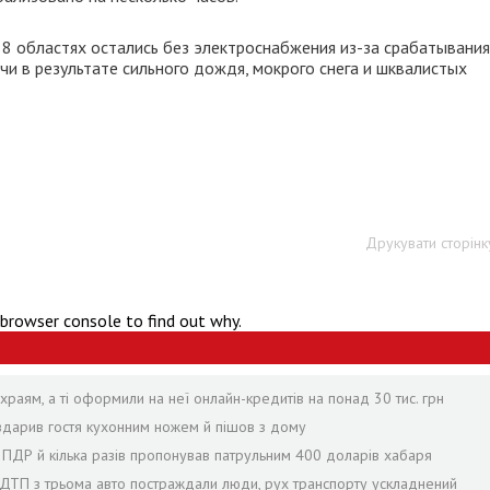
 8 областях остались без электроснабжения из-за срабатывания
и в результате сильного дождя, мокрого снега и шквалистых
Друкувати сторінк
 browser console to find out why.
раям, а ті оформили на неї онлайн-кредитів на понад 30 тис. грн
 вдарив гостя кухонним ножем й пішов з дому
в ПДР й кілька разів пропонував патрульним 400 доларів хабаря
с ДТП з трьома авто постраждали люди, рух транспорту ускладнений