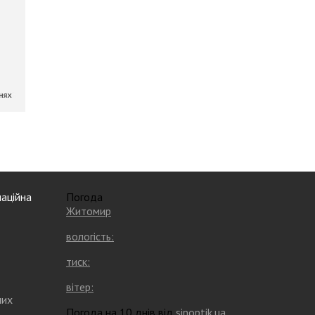
аційна
Погода
Житомир
вологість:
тиск:
вітер:
них
Погода на 10 днів від
sinoptik.ua