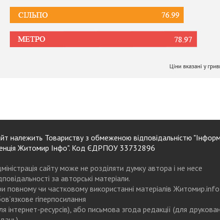
йт належить Товариству з обмеженою відповідальністю "Інформ
енція Житомир Інфо". Код ЄДРПОУ 33732896
міністрація сайту може не розділяти думку автора і не несе
дповідальності за авторські матеріали.
и повному чи частковому використанні матеріалів Житомир.info
ов’язкове гіперпосилання
ля інтернет-ресурсів), або письмова згода редакції (для друкова
дань)