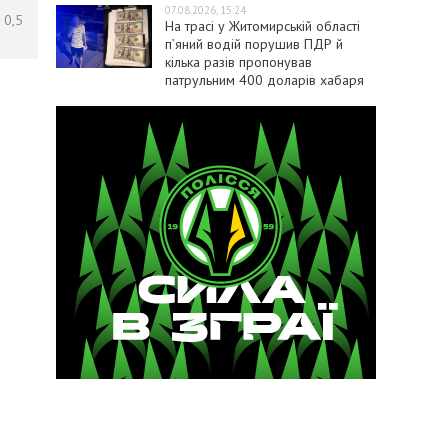
07.08.2026, 15:24
 0,5
На трасі у Житомирській області
п’яний водій порушив ПДР й
кілька разів пропонував
патрульним 400 доларів хабаря