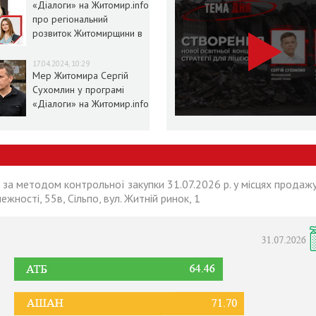
«Діалоги» на Житомир.info
про регіональний
розвиток Житомирщини в
умовах воєнного стану
17.04.2024, 10:29
Мер Житомира Сергій
Сухомлин у програмі
«Діалоги» на Житомир.info
 за методом контрольної закупки 31.07.2026 р. у місцях продажу
лежності, 55в, Сільпо, вул. Житній ринок, 1