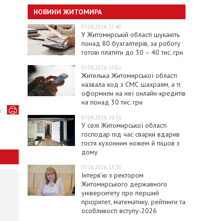
НОВИНИ ЖИТОМИРА
07.08.2026, 17:40
У Житомирській області шукають
понад 80 бухгалтерів, за роботу
готові платити до 30 – 40 тис. грн
07.08.2026, 17:02
Жителька Житомирської області
назвала код з СМС шахраям, а ті
оформили на неї онлайн-кредитів
на понад 30 тис. грн
у
07.08.2026, 16:31
У селі Житомирської області
господар під час сварки вдарив
гостя кухонним ножем й пішов з
дому
07.08.2026, 15:36
Інтерв’ю з ректором
Житомирського державного
університету про перший
пріоритет, математику, рейтинги та
особливості вступу-2026