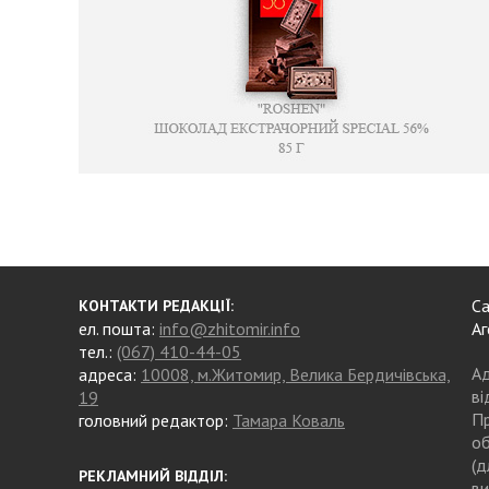
Са
КОНТАКТИ РЕДАКЦІЇ:
ел. пошта:
info@zhitomir.info
Аг
тел.:
(067) 410-44-05
Ад
адреса:
10008, м.Житомир, Велика Бердичівська,
ві
19
Пр
головний редактор:
Тамара Коваль
об
(д
РЕКЛАМНИЙ ВІДДІЛ:
ви