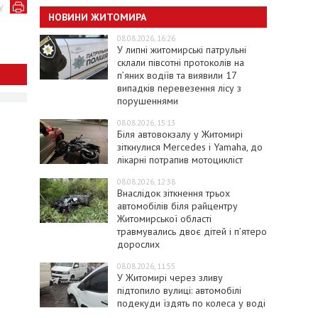
у
НОВИНИ ЖИТОМИРА
08.08.2026, 16:26
У липні житомирські патрульні
склали півсотні протоколів на
пʼяних водіїв та виявили 17
випадків перевезення лісу з
порушеннями
08.08.2026, 15:13
Біля автовокзалу у Житомирі
зіткнулися Mercedes і Yamaha, до
лікарні потрапив мотоцикліст
08.08.2026, 12:38
Внаслідок зіткнення трьох
автомобілів біля райцентру
Житомирської області
травмувались двоє дітей і пʼятеро
дорослих
08.08.2026, 11:55
У Житомирі через зливу
підтопило вулиці: автомобілі
подекуди їздять по колеса у воді