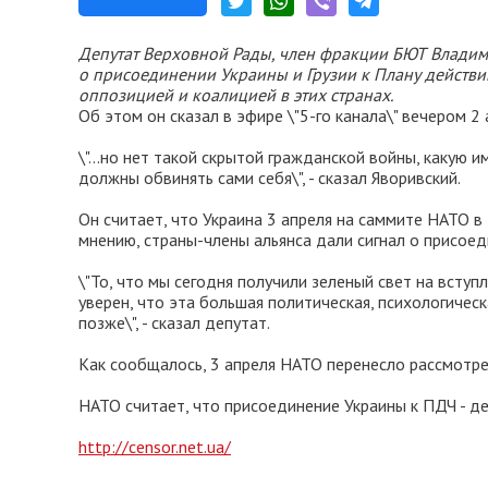
Депутат Верховной Рады, член фракции БЮТ Владим
о присоединении Украины и Грузии к Плану действий
оппозицией и коалицией в этих странах.
Об этом он сказал в эфире \"5-го канала\" вечером 2 
\"...но нет такой скрытой гражданской войны, какую им
должны обвинять сами себя\", - сказал Яворивский.
Он считает, что Украина 3 апреля на саммите НАТО в Б
мнению, страны-члены альянса дали сигнал о присое
\"То, что мы сегодня получили зеленый свет на вступ
уверен, что эта большая политическая, психологичес
позже\", - сказал депутат.
Как сообщалось, 3 апреля НАТО перенесло рассмотре
НАТО считает, что присоединение Украины к ПДЧ - де
http://censor.net.ua/