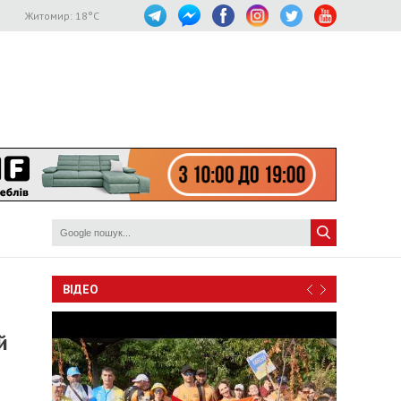
Житомир:
18
°C
ВІДЕО
й