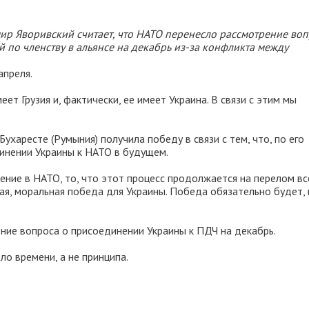
ир Яворивский считает, что НАТО перенесло рассмотрение во
 по членству в альянсе на декабрь из-за конфликта между
апреля.
еет Грузия и, фактически, ее имеет Украина. В связи с этим мы
ухаресте (Румыния) получила победу в связи с тем, что, по его
динении Украины к НАТО в будущем.
ление в НАТО, то, что этот процесс продолжается на перелом вс
кая, моральная победа для Украины. Победа обязательно будет,
ние вопроса о присоединении Украины к ПДЧ на декабрь.
ло времени, а не принципа.