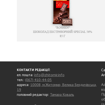
Са
КОНТАКТИ РЕДАКЦІЇ:
ел. пошта:
info@zhitomir.info
Аг
тел.:
(067) 410-44-05
Ад
адреса:
10008, м.Житомир, Велика Бердичівська,
ві
19
Пр
головний редактор:
Тамара Коваль
об
(д