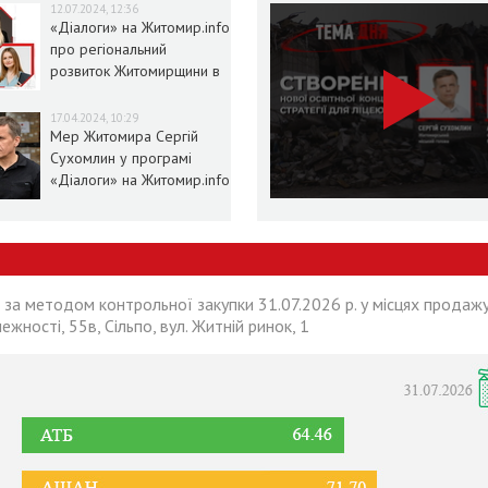
12.07.2024, 12:36
«Діалоги» на Житомир.info
про регіональний
розвиток Житомирщини в
умовах воєнного стану
17.04.2024, 10:29
Мер Житомира Сергій
Сухомлин у програмі
«Діалоги» на Житомир.info
 за методом контрольної закупки 31.07.2026 р. у місцях продажу
лежності, 55в, Сільпо, вул. Житній ринок, 1