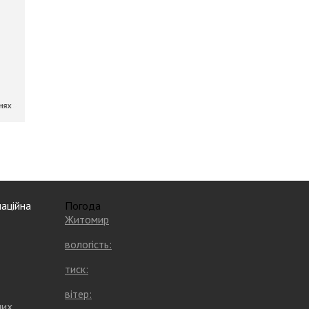
аційна
Погода
Житомир
вологість:
тиск:
вітер:
них