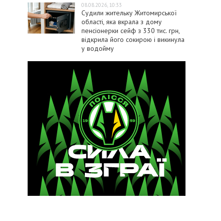
08.08.2026, 10:33
Судили жительку Житомирської
області, яка вкрала з дому
пенсіонерки сейф з 330 тис. грн,
відкрила його сокирою і викинула
у водойму