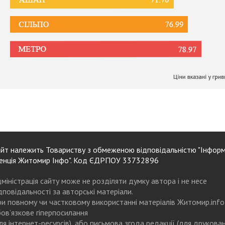
йт належить Товариству з обмеженою відповідальністю "Інформ
енція Житомир Інфо". Код ЄДРПОУ 33732896
міністрація сайту може не розділяти думку автора і не несе
дповідальності за авторські матеріали.
и повному чи частковому використанні матеріалів Житомир.info
ов’язкове гіперпосилання
ля інтернет-ресурсів), або письмова згода редакції (для друкова