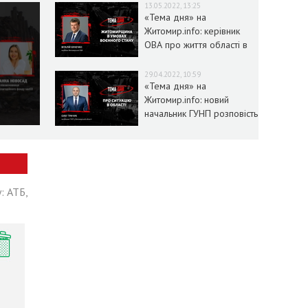
13.05.2022, 13:25
«Тема дня» на
Житомир.info: керівник
ОВА про життя області в
умовах воєнного стану
29.04.2022, 10:59
«Тема дня» на
Житомир.info: новий
начальник ГУНП розповість
про ситуацію в області
: АТБ,