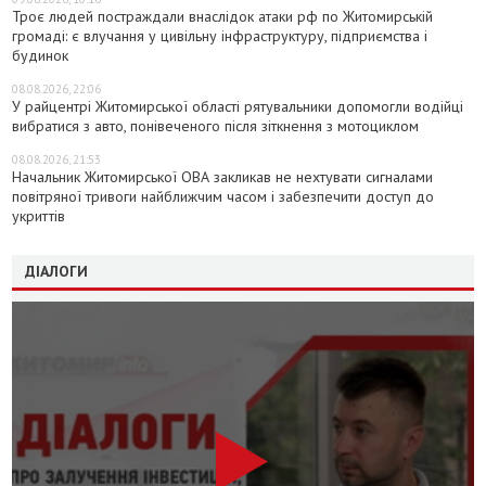
Троє людей постраждали внаслідок атаки рф по Житомирській
громаді: є влучання у цивільну інфраструктуру, підприємства і
будинок
08.08.2026, 22:06
У райцентрі Житомирської області рятувальники допомогли водійці
вибратися з авто, понівеченого після зіткнення з мотоциклом
08.08.2026, 21:53
Начальник Житомирської ОВА закликав не нехтувати сигналами
повітряної тривоги найближчим часом і забезпечити доступ до
укриттів
ДІАЛОГИ