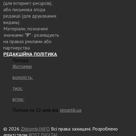
(для інтернет-ресурсів),
або письмова згода
редакції (для друкованих
видань)
Матеріали, позначені
значками:
"Р"
- розміщують
на правах реклами або
партнерства
РЕДАКЦІЙНА ПОЛІТИКА
Погода
Житомир
вологість:
тиск:
вітер:
Погода на 10 днів від
sinoptik.ua
© 2026
Zhitomir.INFO
Всі права захищені. Розроблено
агентством
ROST DIGITAL