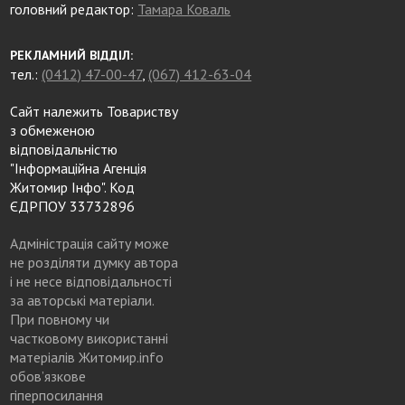
головний редактор:
Тамара Коваль
РЕКЛАМНИЙ ВІДДІЛ:
тел.:
(0412) 47-00-47
,
(067) 412-63-04
Сайт належить Товариству
з обмеженою
відповідальністю
"Інформаційна Агенція
Житомир Інфо". Код
ЄДРПОУ 33732896
Адміністрація сайту може
не розділяти думку автора
і не несе відповідальності
за авторські матеріали.
При повному чи
частковому використанні
матеріалів Житомир.info
обов’язкове
гіперпосилання