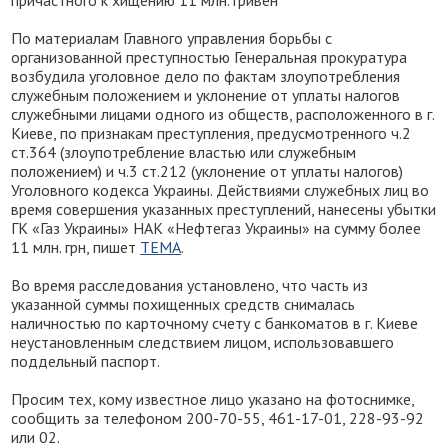
причастного к хищению 11 млн. гривен
По материалам Главного управления борьбы с
организованной преступностью Генеральная прокуратура
возбудила уголовное дело по фактам злоупотребления
служебным положением и уклонение от уплаты налогов
служебными лицами одного из обществ, расположенного в г.
Киеве, по признакам преступления, предусмотренного ч.2
ст.364 (злоупотребление властью или служебным
положением) и ч.3 ст.212 (уклонение от уплаты налогов)
Уголовного кодекса Украины. Действиями служебных лиц во
время совершения указанных преступлений, нанесены убытки
ГК «Газ Украины» НАК «Нефтегаз Украины» на сумму более
11 млн. грн, пишет
ТЕМА
.
Во время расследования установлено, что часть из
указанной суммы похищенных средств снималась
наличностью по карточному счету с банкоматов в г. Киеве
неустановленным следствием лицом, использовавшего
поддельный паспорт.
Просим тех, кому известное лицо указано на фотоснимке,
сообщить за телефоном 200-70-55, 461-17-01, 228-93-92
или 02.