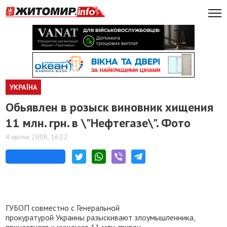
УКРАЇНА
Обьявлен в розыск виновник хищения
11 млн. грн. в \"Нефтегазе\". Фото
4 квітня 2008, 16:22
ГУБОП совместно с Генеральной
прокуратурой Украины разыскивают злоумышленника,