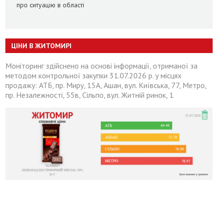
про ситуацію в області
ЦІНИ В ЖИТОМИРІ
Моніторинг здійснено на основі інформації, отриманої за
методом контрольної закупки 31.07.2026 р. у місцях
продажу: АТБ, пр. Миру, 15А, Ашан, вул. Київська, 77, Метро,
пр. Незалежності, 55в, Сільпо, вул. Житній ринок, 1