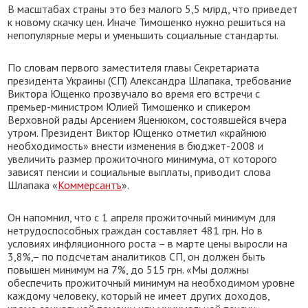
В масштабах страны это без малого 5,5 млрд, что приведет
к новому скачку цен. Иначе Тимошенко нужно решиться на
непопулярные меры и уменьшить социальные стандарты.
По словам первого заместителя главы Секретариата
президента Украины (СП) Александра Шлапака, требование
Виктора Ющенко прозвучало во время его встречи с
премьер-министром Юлией Тимошенко и спикером
Верховной рады Арсением Яценюком, состоявшейся вчера
утром. Президент Виктор Ющенко отметил «крайнюю
необходимость» внести изменения в бюджет-2008 и
увеличить размер прожиточного минимума, от которого
зависят пенсии и социальные выплаты, приводит слова
Шлапака «
Коммерсантъ
».
Он напомнил, что с 1 апреля прожиточный минимум для
нетрудоспособных граждан составляет 481 грн. Но в
условиях инфляционного роста – в марте цены выросли на
3,8%,– по подсчетам аналитиков СП, он должен быть
повышен минимум на 7%, до 515 грн. «Мы должны
обеспечить прожиточный минимум на необходимом уровне
каждому человеку, который не имеет других доходов,