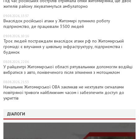
Під час російських обстрілів отримала опіки житомирянка, ще двоє
жителів району лікуватимуться амбулаторно
09.08.2026, 13:37
Внаслідок російської атаки у Житомирі зупинило роботу
підприємство, де працювали 3500 людей
09.08.2026, 10:16
Троє людей постраждали внаслідок атаки рф по Житомирській
громаді: є влучання у цивільну інфраструктуру, підприємства і
будинок
08.08.2026, 22:06
У райцентрі Житомирської області рятувальники допомогли водійці
вибратися з авто, понівеченого після зіткнення з мотоциклом
08.08.2026, 21:53
Начальник Житомирської ОВА закликав не нехтувати сигналами
повітряної тривоги найближчим часом і забезпечити доступ до
укриттів
ДІАЛОГИ