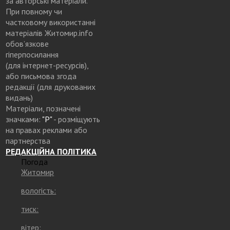
за авторські матеріали.
При повному чи
частковому використанні
матеріалів Житомир.info
обов’язкове
гіперпосилання
(для інтернет-ресурсів),
або письмова згода
редакції (для друкованих
видань)
Матеріали, позначені
значками:
"Р"
- розміщують
на правах реклами або
партнерства
РЕДАКЦІЙНА ПОЛІТИКА
Погода
Житомир
вологість:
тиск:
вітер: