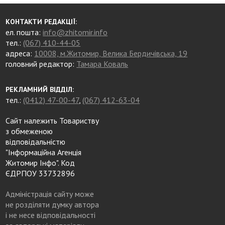
КОНТАКТИ РЕДАКЦІЇ:
ел. пошта:
info@zhitomir.info
тел.:
(067) 410-44-05
адреса:
10008, м.Житомир, Велика Бердичівська, 19
головний редактор:
Тамара Коваль
РЕКЛАМНИЙ ВІДДІЛ:
тел.:
(0412) 47-00-47
,
(067) 412-63-04
Сайт належить Товариству
з обмеженою
відповідальністю
"Інформаційна Агенція
Житомир Інфо". Код
ЄДРПОУ 33732896
Адміністрація сайту може
не розділяти думку автора
і не несе відповідальності