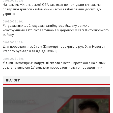
08.08.2026, 21:53
Начальник Житомирської ОВА закликав не нехтувати сигналами
повітряної тривоги найближчим часом і забезпечити доступ до
укриттів
08.08.2026, 18:01
Рятувальники деблокували загиблу водійку, яку затисло
конструкціями авто після зіткнення з деревом у селі Житомирського
району
08.08.2026, 16:54
Для проведення забігу у Житомирі перекриють рух біля Нового і
Старого бульварів та ще дві вулиці
08.08.2026, 16:26
У липні житомирські патрульні склали півсотні протоколів на пʼяних
водіїв та виявили 17 випадків перевезення лісу з порушеннями
ДІАЛОГИ