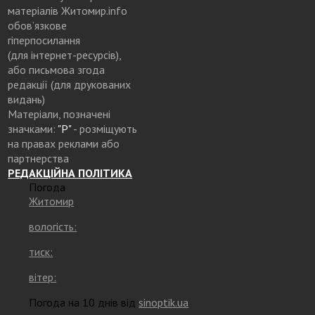
матеріалів Житомир.info
обов’язкове
гіперпосилання
(для інтернет-ресурсів),
або письмова згода
редакції (для друкованих
видань)
Матеріали, позначені
значками:
"Р"
- розміщують
на правах реклами або
партнерства
РЕДАКЦІЙНА ПОЛІТИКА
Погода
Житомир
вологість:
тиск:
вітер:
Погода на 10 днів від
sinoptik.ua