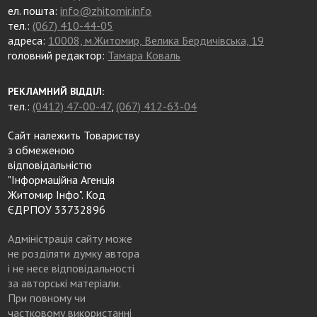
ел. пошта:
info@zhitomir.info
тел.:
(067) 410-44-05
адреса:
10008, м.Житомир, Велика Бердичівська, 19
головний редактор:
Тамара Коваль
РЕКЛАМНИЙ ВІДДІЛ:
тел.:
(0412) 47-00-47
,
(067) 412-63-04
Сайт належить Товариству
з обмеженою
відповідальністю
"Інформаційна Агенція
Житомир Інфо". Код
ЄДРПОУ 33732896
Адміністрація сайту може
не розділяти думку автора
і не несе відповідальності
за авторські матеріали.
При повному чи
частковому використанні