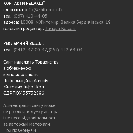
КОНТАКТИ РЕДАКЦІЇ:
ел. пошта:
info@zhitomir.info
тел.:
(067) 410-44-05
адреса:
10008, м.Житомир, Велика Бердичівська, 19
головний редактор:
Тамара Коваль
РЕКЛАМНИЙ ВІДДІЛ:
тел.:
(0412) 47-00-47
,
(067) 412-63-04
Сайт належить Товариству
з обмеженою
відповідальністю
"Інформаційна Агенція
Житомир Інфо". Код
ЄДРПОУ 33732896
Адміністрація сайту може
не розділяти думку автора
і не несе відповідальності
за авторські матеріали.
При повному чи