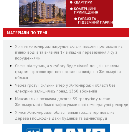
МАТЕРІАЛИ ПО ТЕМІ
У липні житомирські патрульні склали півсотні протоколів на
пʼяних водіїв та виявили 17 випадків перевезення лісу з
порушеннями
Спека відступить, а у суботу буде нічний дощ зі шквалом,
градом і грозою: прогноз погоди на вихідні в Житомирі та
області
Через грозу і сильний вітер у Житомирській області без
електрики залишились понад 1360 абонентів
Максимальна позначка досягла 39 градусів: у містах
Житомирської області зафіксували нові температурні рекорди
У місті Житомирської області випав град, вітер повалив
дерева і пошкодив дахи будинків та адмінспоруд