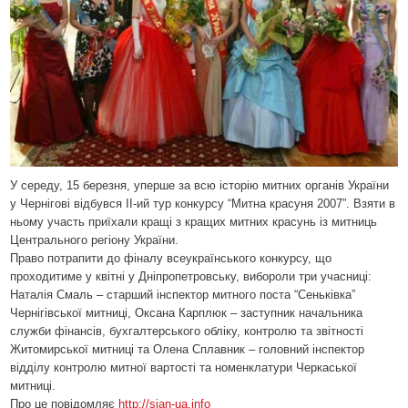
У середу, 15 березня, уперше за всю історію митних органів України
у Чернігові відбувся ІІ-ий тур конкурсу “Митна красуня 2007”. Взяти в
ньому участь приїхали кращі з кращих митних красунь із митниць
Центрального регіону України.
Право потрапити до фіналу всеукраїнського конкурсу, що
проходитиме у квітні у Дніпропетровську, вибороли три учасниці:
Наталія Смаль – старший інспектор митного поста “Сеньківка”
Чернігівської митниці, Оксана Карплюк – заступник начальника
служби фінансів, бухгалтерського обліку, контролю та звітності
Житомирської митниці та Олена Сплавник – головний інспектор
відділу контролю митної вартості та номенклатури Черкаської
митниці.
Про це повідомляє
http://sian-ua.info