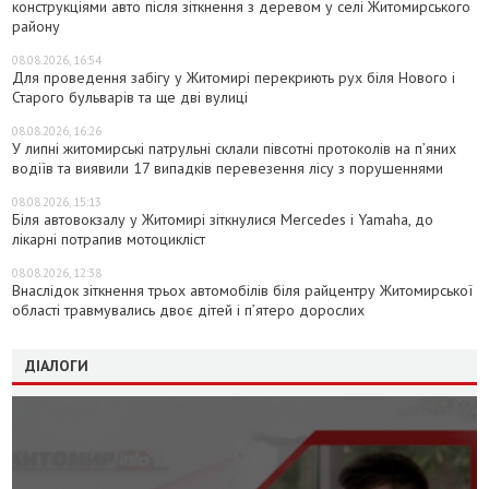
конструкціями авто після зіткнення з деревом у селі Житомирського
району
08.08.2026, 16:54
Для проведення забігу у Житомирі перекриють рух біля Нового і
Старого бульварів та ще дві вулиці
08.08.2026, 16:26
У липні житомирські патрульні склали півсотні протоколів на пʼяних
водіїв та виявили 17 випадків перевезення лісу з порушеннями
08.08.2026, 15:13
Біля автовокзалу у Житомирі зіткнулися Mercedes і Yamaha, до
лікарні потрапив мотоцикліст
08.08.2026, 12:38
Внаслідок зіткнення трьох автомобілів біля райцентру Житомирської
області травмувались двоє дітей і пʼятеро дорослих
ДІАЛОГИ