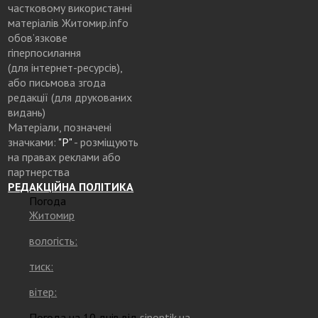
частковому використанні
матеріалів Житомир.info
обов’язкове
гіперпосилання
(для інтернет-ресурсів),
або письмова згода
редакції (для друкованих
видань)
Матеріали, позначені
значками:
"Р"
- розміщують
на правах реклами або
партнерства
РЕДАКЦІЙНА ПОЛІТИКА
Погода
Житомир
вологість:
тиск:
вітер:
Погода на 10 днів від
sinoptik.ua