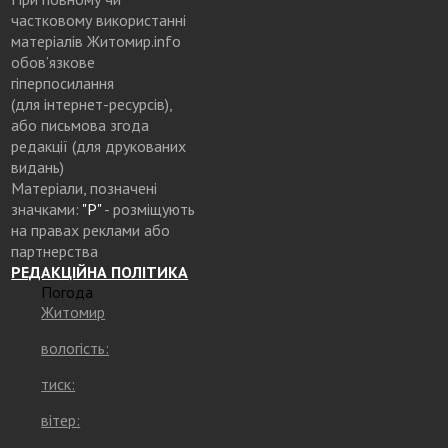
частковому використанні
матеріалів Житомир.info
обов’язкове
гіперпосилання
(для інтернет-ресурсів),
або письмова згода
редакції (для друкованих
видань)
Матеріали, позначені
значками:
"Р"
- розміщують
на правах реклами або
партнерства
РЕДАКЦІЙНА ПОЛІТИКА
Погода
Житомир
вологість:
тиск:
вітер: