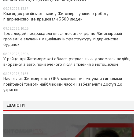
09.08.2026, 13:37
Внаслідок російської атаки у Житомирі зупинило роботу
підприємство, де працювали 3500 людей
09.08.2026, 10:16
Троє людей постраждали внаслідок атаки рф по Житомирській
громаді: є влучання у цивільну інфраструктуру, підприємства і
будинок
08.08.2026, 22:06
У райцентрі Житомирської області рятувальники допомогли водійці
вибратися з авто, понівеченого після зіткнення з мотоциклом
08.08.2026, 21:53
Начальник Житомирської ОВА закликав не нехтувати сигналами
повітряної тривоги найближчим часом і забезпечити доступ до
укриттів
ДІАЛОГИ