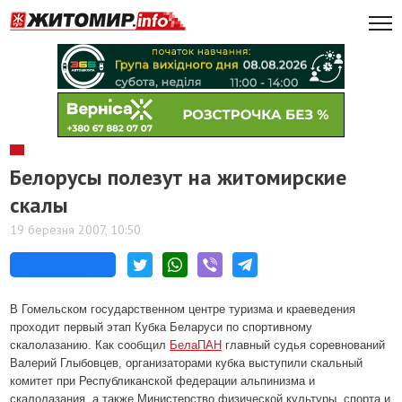
Белорусы полезут на житомирские
скалы
19 березня 2007, 10:50
В Гомельском государственном центре туризма и краеведения
проходит первый этап Кубка Беларуси по спортивному
скалолазанию. Как сообщил
БелаПАН
главный судья соревнований
Валерий Глыбовцев, организаторами кубка выступили скальный
комитет при Республиканской федерации альпинизма и
скалолазания, а также Министерство физической культуры, спорта и