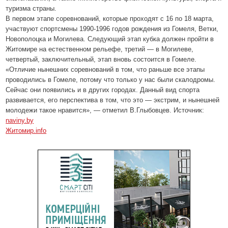
туризма страны.
В первом этапе соревнований, которые проходят с 16 по 18 марта,
участвуют спортсмены 1990-1996 годов рождения из Гомеля, Ветки,
Новополоцка и Могилева. Следующий этап кубка должен пройти в
Житомире на естественном рельефе, третий — в Могилеве,
четвертый, заключительный, этап вновь состоится в Гомеле.
«Отличие нынешних соревнований в том, что раньше все этапы
проводились в Гомеле, потому что только у нас были скалодромы.
Сейчас они появились и в других городах. Данный вид спорта
развивается, его перспектива в том, что это — экстрим, и нынешней
молодежи такое нравится», — отметил В.Глыбовцев. Источник:
naviny.by
Житомир.info