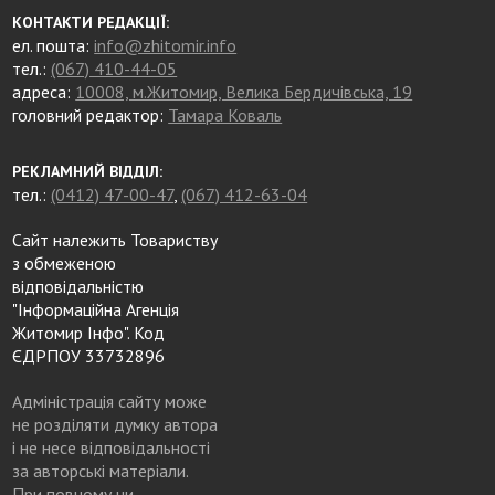
КОНТАКТИ РЕДАКЦІЇ:
ел. пошта:
info@zhitomir.info
тел.:
(067) 410-44-05
адреса:
10008, м.Житомир, Велика Бердичівська, 19
головний редактор:
Тамара Коваль
РЕКЛАМНИЙ ВІДДІЛ:
тел.:
(0412) 47-00-47
,
(067) 412-63-04
Сайт належить Товариству
з обмеженою
відповідальністю
"Інформаційна Агенція
Житомир Інфо". Код
ЄДРПОУ 33732896
Адміністрація сайту може
не розділяти думку автора
і не несе відповідальності
за авторські матеріали.
При повному чи