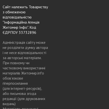
Сайт належить Товариству
з обмеженою
відповідальністю
"Інформаційна Агенція
Житомир Інфо". Код
ЄДРПОУ 33732896
Адміністрація сайту може
не розділяти думку автора
і не несе відповідальності
за авторські матеріали.
При повному чи
частковому використанні
матеріалів Житомир.info
обов’язкове
гіперпосилання
(для інтернет-ресурсів),
або письмова згода
редакції (для друкованих
видань)
Матеріали, позначені