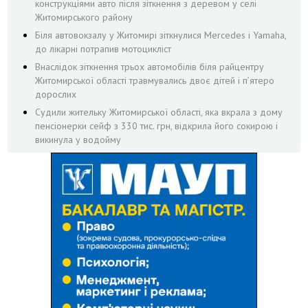
конструкціями авто після зіткнення з деревом у селі
Житомирського району
Біля автовокзалу у Житомирі зіткнулися Mercedes і Yamaha,
до лікарні потрапив мотоцикліст
Внаслідок зіткнення трьох автомобілів біля райцентру
Житомирської області травмувались двоє дітей і пʼятеро
дорослих
Судили жительку Житомирської області, яка вкрала з дому
пенсіонерки сейф з 330 тис. грн, відкрила його сокирою і
викинула у водойму