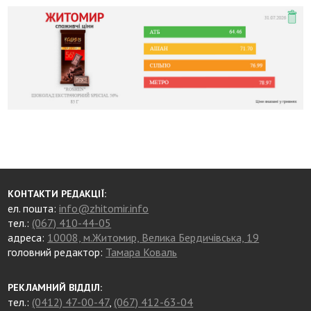
КОНТАКТИ РЕДАКЦІЇ:
ел. пошта:
info@zhitomir.info
тел.:
(067) 410-44-05
адреса:
10008, м.Житомир, Велика Бердичівська, 19
головний редактор:
Тамара Коваль
РЕКЛАМНИЙ ВІДДІЛ:
тел.:
(0412) 47-00-47
,
(067) 412-63-04