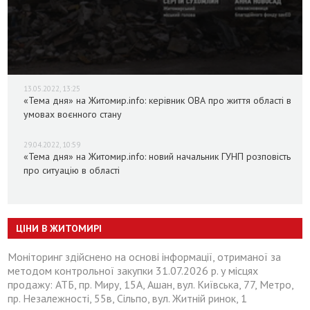
13.05.2022, 13:25
«Тема дня» на Житомир.info: керівник ОВА про життя області в
умовах воєнного стану
29.04.2022, 10:59
«Тема дня» на Житомир.info: новий начальник ГУНП розповість
про ситуацію в області
ЦІНИ В ЖИТОМИРІ
Моніторинг здійснено на основі інформації, отриманої за
методом контрольної закупки 31.07.2026 р. у місцях
продажу: АТБ, пр. Миру, 15А, Ашан, вул. Київська, 77, Метро,
пр. Незалежності, 55в, Сільпо, вул. Житній ринок, 1