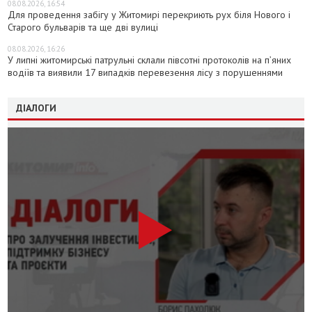
08.08.2026, 16:54
Для проведення забігу у Житомирі перекриють рух біля Нового і
Старого бульварів та ще дві вулиці
08.08.2026, 16:26
У липні житомирські патрульні склали півсотні протоколів на пʼяних
водіїв та виявили 17 випадків перевезення лісу з порушеннями
ДІАЛОГИ