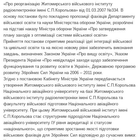
«Про реорганізацію Житомирського військового інституту
радіоелектроніки імені С.П.Корольова» від 01.03.2007 №334. В
основу постанови було покладено пропозиції фахівців Департаменту
військової освіти та науки Міністерства оборони України, розроблені
на підставі наказу Міністра оборони України «Про затвердження
плану заходів з оптимізації системи військової освіти»
Прийняття постанови сприятиме реалізації ідеї інтеграції військової
та цивільної освіти та на якісно новому рівні забезпечить виконання
завдань, визначених Законом України «Про вищу освіту», Указом
Президента України «Про невідкладні заходи щодо забезпечення
функціонування та розвитку освіти в Україні», Державною програмою
розвитку Збройних Сил України на 2006 – 2011 роки.
Згідно з постановою Кабінету Міністрів України передбачається
утворення Житомирського військового інституту імені С.П.Корольова
Національного авіаційного університету на базі Житомирського
військового інституту радіоелектроніки імені С.П.Корольова та
факультету військової підготовки Національного авіаційного
університету. При цьому Житомирський військовий інститут імені
С.П.Корольова стає структурним підрозділом Національного
авіаційного університету ІУ рівня акредитації зі статусом
«національного», що сприятиме зростанню якості підготовки
військових фахівців для Збройних Сил відповідно до сучасних вимог.