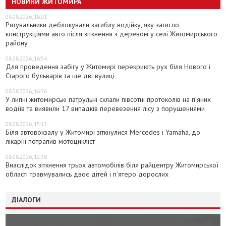
НОВИНИ ЖИТОМИРА
08.08.2026, 18:01
Рятувальники деблокували загиблу водійку, яку затисло
конструкціями авто після зіткнення з деревом у селі Житомирського
району
08.08.2026, 16:54
Для проведення забігу у Житомирі перекриють рух біля Нового і
Старого бульварів та ще дві вулиці
08.08.2026, 16:26
У липні житомирські патрульні склали півсотні протоколів на пʼяних
водіїв та виявили 17 випадків перевезення лісу з порушеннями
08.08.2026, 15:13
Біля автовокзалу у Житомирі зіткнулися Mercedes і Yamaha, до
лікарні потрапив мотоцикліст
08.08.2026, 12:38
Внаслідок зіткнення трьох автомобілів біля райцентру Житомирської
області травмувались двоє дітей і пʼятеро дорослих
ДІАЛОГИ