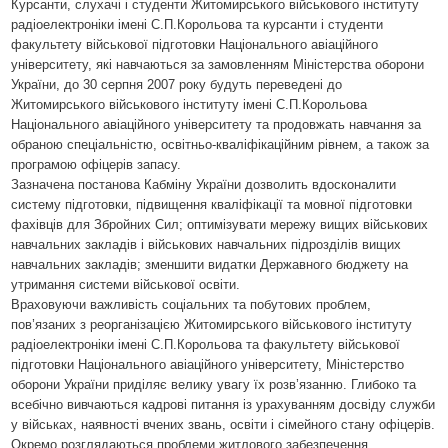
Курсанти, слухачі і студенти Житомирського військового інституту
радіоелектроніки імені С.П.Корольова та курсанти і студенти
факультету військової підготовки Національного авіаційного
університету, які навчаються за замовленням Міністерства оборони
України, до 30 серпня 2007 року будуть переведені до
Житомирського військового інституту імені С.П.Корольова
Національного авіаційного університету та продовжать навчання за
обраною спеціальністю, освітньо-кваліфікаційним рівнем, а також за
програмою офіцерів запасу.
Зазначена постанова Кабміну України дозволить вдосконалити
систему підготовки, підвищення кваліфікації та мовної підготовки
фахівців для Збройних Сил; оптимізувати мережу вищих військових
навчальних закладів і військових навчальних підрозділів вищих
навчальних закладів; зменшити видатки Державного бюджету на
утримання системи військової освіти.
Враховуючи важливість соціальних та побутових проблем,
пов’язаних з реорганізацією Житомирського військового інституту
радіоелектроніки імені С.П.Корольова та факультету військової
підготовки Національного авіаційного університету, Міністерство
оборони України приділяє велику увагу їх розв’язанню. Глибоко та
всебічно вивчаються кадрові питання із урахуванням досвіду служби
у військах, наявності вчених звань, освіти і сімейного стану офіцерів.
Окремо розглядаються проблеми житлового забезпечення