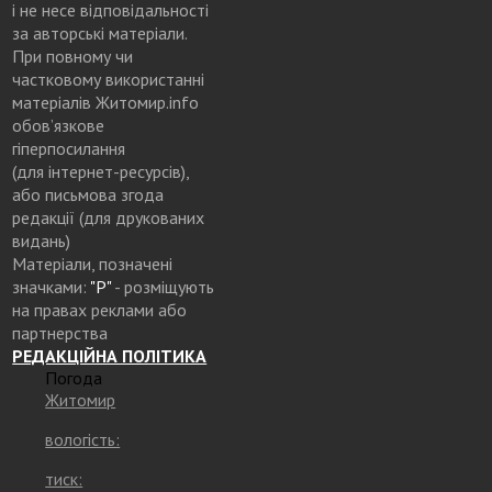
і не несе відповідальності
за авторські матеріали.
При повному чи
частковому використанні
матеріалів Житомир.info
обов’язкове
гіперпосилання
(для інтернет-ресурсів),
або письмова згода
редакції (для друкованих
видань)
Матеріали, позначені
значками:
"Р"
- розміщують
на правах реклами або
партнерства
РЕДАКЦІЙНА ПОЛІТИКА
Погода
Житомир
вологість:
тиск: