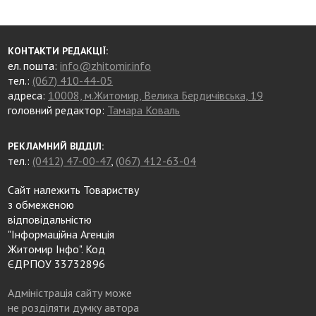
КОНТАКТИ РЕДАКЦІЇ:
ел. пошта:
info@zhitomir.info
тел.:
(067) 410-44-05
адреса:
10008, м.Житомир, Велика Бердичівська, 19
головний редактор:
Тамара Коваль
РЕКЛАМНИЙ ВІДДІЛ:
тел.:
(0412) 47-00-47
,
(067) 412-63-04
Сайт належить Товариству
з обмеженою
відповідальністю
"Інформаційна Агенція
Житомир Інфо". Код
ЄДРПОУ 33732896
Адміністрація сайту може
не розділяти думку автора