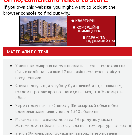
If you own this website, you might want to look at the
browser console to find out why.
МАТЕРІАЛИ ПО ТЕМІ
У липні житомирські патрульні склали півсотні протоколів на
пʼяних водіїв та виявили 17 випадків перевезення лісу з
порушеннями
Спека відступить, а у суботу буде нічний дощ зі шквалом,
градом і грозою: прогноз погоди на вихідні в Житомирі та
області
Через грозу і сильний вітер у Житомирській області без
електрики залишились понад 1360 абонентів
Максимальна позначка досягла 39 градусів: у містах
Житомирської області зафіксували нові температурні рекорди
У місті Житомирської області випав град, вітер повалив