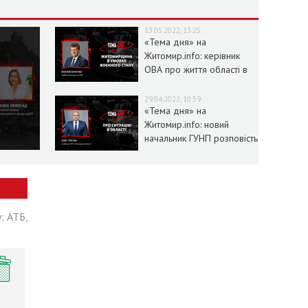
13.05.2022, 13:25
«Тема дня» на
Житомир.info: керівник
ОВА про життя області в
умовах воєнного стану
29.04.2022, 10:59
«Тема дня» на
Житомир.info: новий
начальник ГУНП розповість
про ситуацію в області
: АТБ,