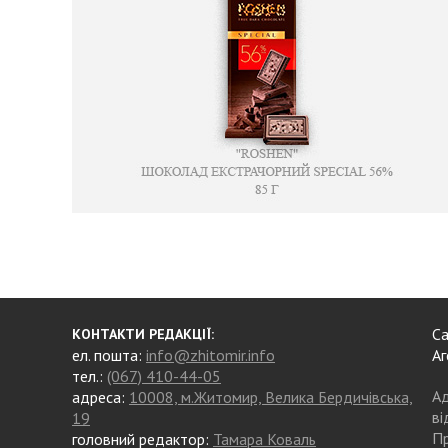
Са
КОНТАКТИ РЕДАКЦІЇ:
ел. пошта:
info@zhitomir.info
Аг
тел.:
(067) 410-44-05
Ад
адреса:
10008, м.Житомир, Велика Бердичівська,
ві
19
Пр
головний редактор:
Тамара Коваль