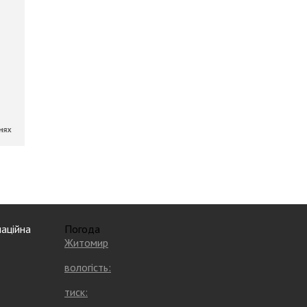
аційна
Погода
Житомир
вологість:
тиск: