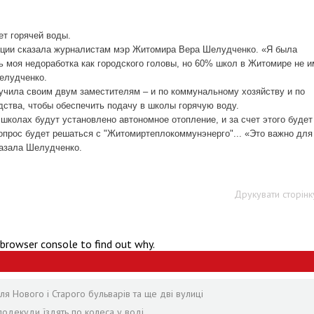
т горячей воды.
нции сказала журналистам мэр Житомира Вера Шелудченко. «Я была
ь моя недоработка как городского головы, но 60% школ в Житомире не 
Шелудченко.
ручила своим двум заместителям – и по коммунальному хозяйству и по
дства, чтобы обеспечить подачу в школы горячую воду.
школах будут установлено автономное отопление, и за счет этого будет
вопрос будет решаться с "Житомиртеплокоммунэнерго"... «Это важно для
казала Шелудченко.
Друкувати сторінк
 browser console to find out why.
я Нового і Старого бульварів та ще дві вулиці
подекуди їздять по колеса у воді