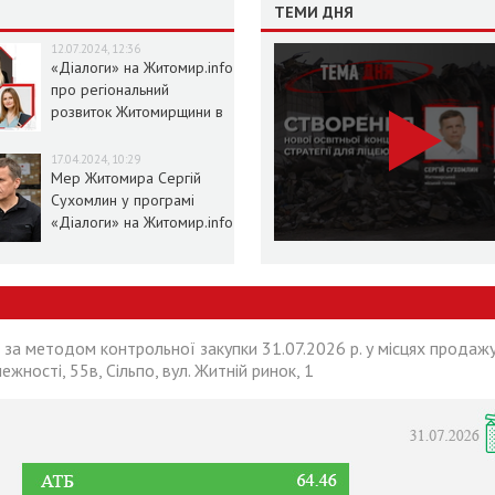
ТЕМИ ДНЯ
12.07.2024, 12:36
«Діалоги» на Житомир.info
про регіональний
розвиток Житомирщини в
умовах воєнного стану
17.04.2024, 10:29
Мер Житомира Сергій
Сухомлин у програмі
«Діалоги» на Житомир.info
 за методом контрольної закупки 31.07.2026 р. у місцях продажу
лежності, 55в, Сільпо, вул. Житній ринок, 1