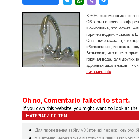
В 60% житомирских школ не
Об этом на пресс-конфере
шокирована, это может быт
горячей воды», - сказала 
Она также сказала, что по
образованию, изыскать сре
Возможно, что в некоторых 
горячая вода, для других 
здоровья школьников», - с
Житомир.info
Oh no, Comentario failed to start.
If you own this website, you might want to look at the
МАТЕРІАЛИ ПО ТЕМІ
Для проведення забігу у Житомирі перекриють рух біл
У Житомирі через зливу підтопило вулиці: автомобілі 