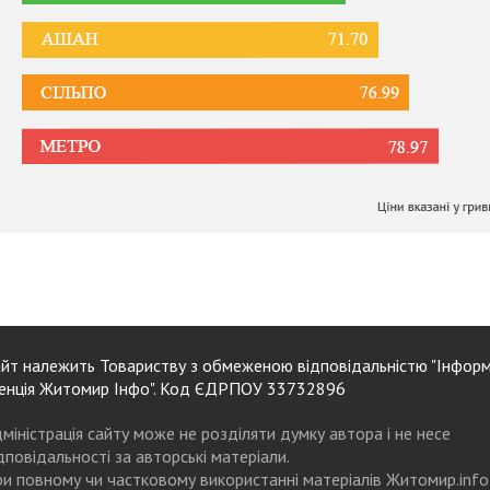
йт належить Товариству з обмеженою відповідальністю "Інформ
енція Житомир Інфо". Код ЄДРПОУ 33732896
міністрація сайту може не розділяти думку автора і не несе
дповідальності за авторські матеріали.
и повному чи частковому використанні матеріалів Житомир.info