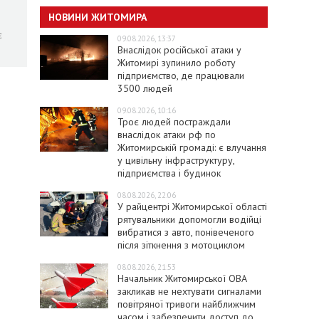
НОВИНИ ЖИТОМИРА
є
09.08.2026, 13:37
Внаслідок російської атаки у
Житомирі зупинило роботу
підприємство, де працювали
3500 людей
09.08.2026, 10:16
Троє людей постраждали
внаслідок атаки рф по
Житомирській громаді: є влучання
у цивільну інфраструктуру,
підприємства і будинок
08.08.2026, 22:06
У райцентрі Житомирської області
рятувальники допомогли водійці
вибратися з авто, понівеченого
після зіткнення з мотоциклом
08.08.2026, 21:53
Начальник Житомирської ОВА
закликав не нехтувати сигналами
повітряної тривоги найближчим
часом і забезпечити доступ до