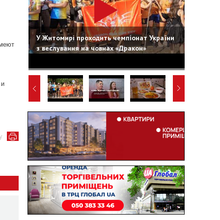
У Житомирі проходить чемпіонат України
имеют
з веслування на човнах «Дракон»
 и
у