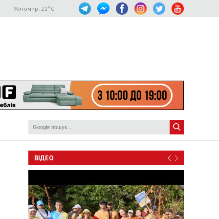
Житомир:
22
°C
ВІДЕО