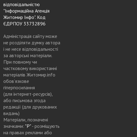
відповідальністю
"Інформаційна Агенція
Житомир Інфо". Код
ЄДРПОУ 33732896
Адміністрація сайту може
не розділяти думку автора
і не несе відповідальності
за авторські матеріали.
При повному чи
частковому використанні
матеріалів Житомир.info
обов’язкове
гіперпосилання
(для інтернет-ресурсів),
або письмова згода
редакції (для друкованих
видань)
Матеріали, позначені
значками:
"Р"
- розміщують
на правах реклами або