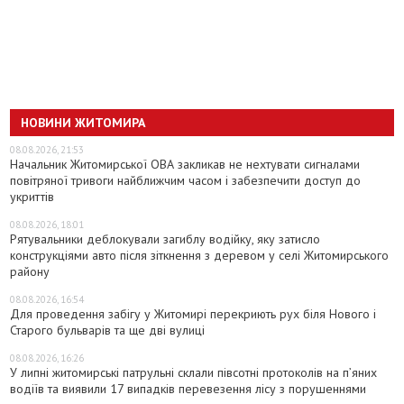
НОВИНИ ЖИТОМИРА
08.08.2026, 21:53
Начальник Житомирської ОВА закликав не нехтувати сигналами
повітряної тривоги найближчим часом і забезпечити доступ до
укриттів
08.08.2026, 18:01
Рятувальники деблокували загиблу водійку, яку затисло
конструкціями авто після зіткнення з деревом у селі Житомирського
району
08.08.2026, 16:54
Для проведення забігу у Житомирі перекриють рух біля Нового і
Старого бульварів та ще дві вулиці
08.08.2026, 16:26
У липні житомирські патрульні склали півсотні протоколів на пʼяних
водіїв та виявили 17 випадків перевезення лісу з порушеннями