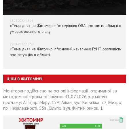
13.05.2022, 13:25
«Тема дня» на Житомир.info: керівник ОВА про життя області в
умовах воєнного стану
29.04.2022, 10:59
«Тема дня» на Житомир.info: новий начальник ГУНП розповість
про ситуацію в області
ЦІНИ В ЖИТОМИРІ
Моніторинг здійснено на основі інформації, отриманої за
методом контрольної закупки 31.07.2026 р. у місцях
продажу: АТБ, пр. Миру, 15А, Ашан, вул. Київська, 77, Метро,
пр. Незалежності, 55в, Сільпо, вул. Житній ринок, 1