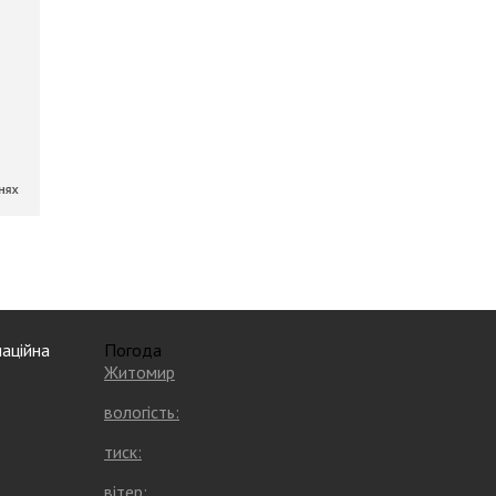
аційна
Погода
Житомир
вологість:
тиск:
вітер: