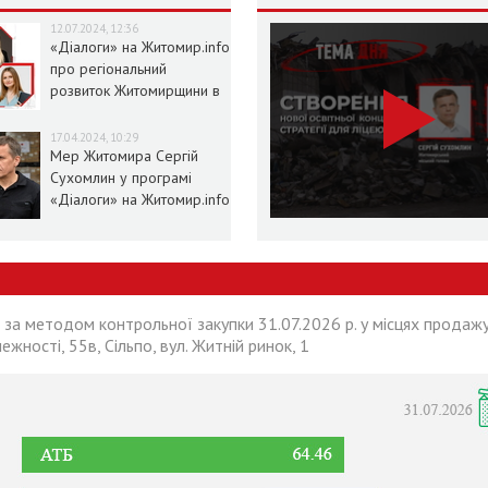
12.07.2024, 12:36
«Діалоги» на Житомир.info
про регіональний
розвиток Житомирщини в
умовах воєнного стану
17.04.2024, 10:29
Мер Житомира Сергій
Сухомлин у програмі
«Діалоги» на Житомир.info
 за методом контрольної закупки 31.07.2026 р. у місцях продажу
лежності, 55в, Сільпо, вул. Житній ринок, 1