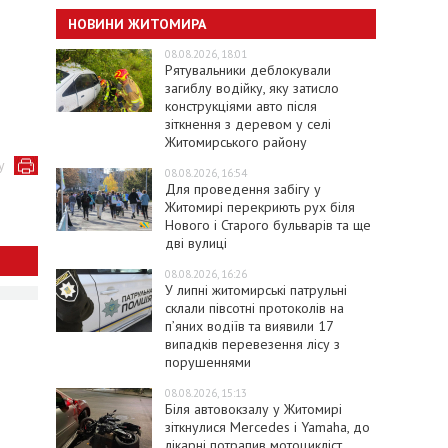
НОВИНИ ЖИТОМИРА
08.08.2026, 18:01
Рятувальники деблокували
загиблу водійку, яку затисло
конструкціями авто після
зіткнення з деревом у селі
Житомирського району
у
08.08.2026, 16:54
Для проведення забігу у
Житомирі перекриють рух біля
Нового і Старого бульварів та ще
дві вулиці
08.08.2026, 16:26
У липні житомирські патрульні
склали півсотні протоколів на
пʼяних водіїв та виявили 17
випадків перевезення лісу з
порушеннями
08.08.2026, 15:13
Біля автовокзалу у Житомирі
зіткнулися Mercedes і Yamaha, до
лікарні потрапив мотоцикліст