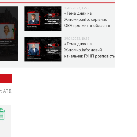
13.05.2022, 13:25
«Тема дня» на
Житомир.info: керівник
ОВА про життя області в
умовах воєнного стану
29.04.2022, 10:59
«Тема дня» на
Житомир.info: новий
начальник ГУНП розповість
про ситуацію в області
: АТБ,