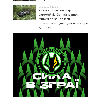
08.08.2026, 12:38
Внаслідок зіткнення трьох
автомобілів біля райцентру
Житомирської області
травмувались двоє дітей і пʼятеро
дорослих