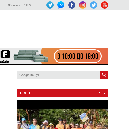
Житомир:
18
°C
ВІДЕО