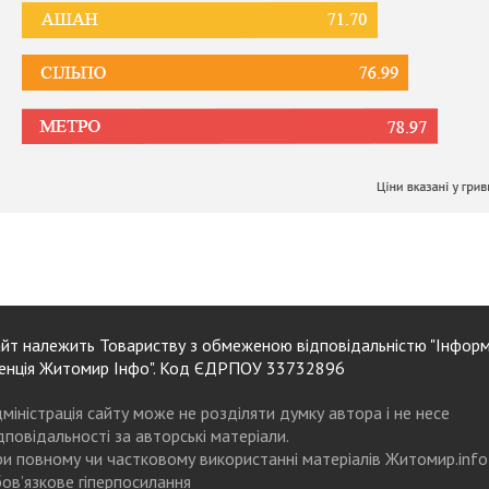
йт належить Товариству з обмеженою відповідальністю "Інформ
енція Житомир Інфо". Код ЄДРПОУ 33732896
міністрація сайту може не розділяти думку автора і не несе
дповідальності за авторські матеріали.
и повному чи частковому використанні матеріалів Житомир.info
ов’язкове гіперпосилання