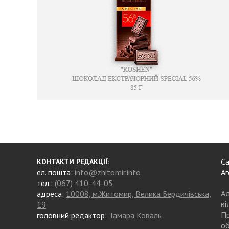
Са
КОНТАКТИ РЕДАКЦІЇ:
ел. пошта:
info@zhitomir.info
Аг
тел.:
(067) 410-44-05
Ад
адреса:
10008, м.Житомир, Велика Бердичівська,
ві
19
Пр
головний редактор:
Тамара Коваль
об