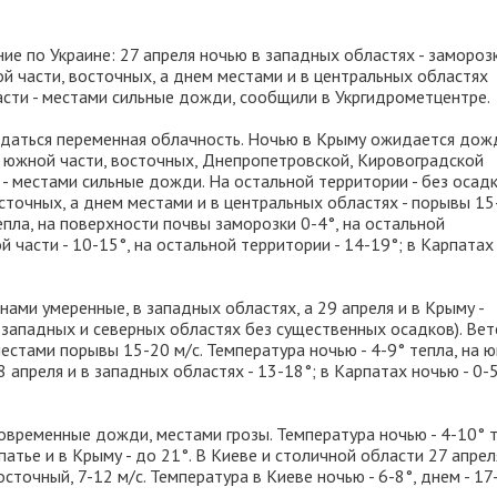
 по Украине: 27 апреля ночью в западных областях - замороз
й части, восточных, а днем местами и в центральных областях
сти - местами сильные дожди, сообщили в Укргидрометцентре.
юдаться переменная облачность. Ночью в Крыму ожидается дожд
 южной части, восточных, Днепропетровской, Кировоградской
 - местами сильные дожди. На остальной территории - без осадк
осточных, а днем местами и в центральных областях - порывы 15
епла, на поверхности почвы заморозки 0-4°, на остальной
ой части - 10-15°, на остальной территории - 14-19°; в Карпатах
нами умеренные, в западных областях, а 29 апреля и в Крыму -
 западных и северных областях без существенных осадков). Вет
естами порывы 15-20 м/с. Температура ночью - 4-9° тепла, на юг
28 апреля и в западных областях - 13-18°; в Карпатах ночью - 0-
ковременные дожди, местами грозы. Температура ночью - 4-10° т
патье и в Крыму - до 21°. В Киеве и столичной области 27 апрел
сточный, 7-12 м/с. Температура в Киеве ночью - 6-8°, днем - 17