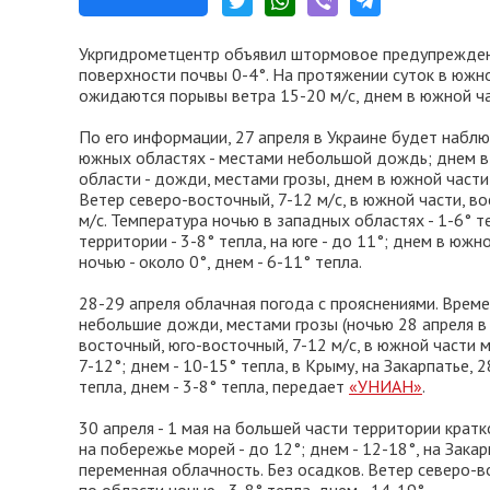
Укргидрометцентр объявил штормовое предупреждение
поверхности почвы 0-4°. На протяжении суток в южно
ожидаются порывы ветра 15-20 м/с, днем в южной ча
По его информации, 27 апреля в Украине будет набл
южных областях - местами небольшой дождь; днем в
области - дожди, местами грозы, днем в южной части
Ветер северо-восточный, 7-12 м/с, в южной части, в
м/с. Температура ночью в западных областях - 1-6° т
территории - 3-8° тепла, на юге - до 11°; днем в южн
ночью - около 0°, днем - 6-11° тепла.
28-29 апреля облачная погода с прояснениями. Време
небольшие дожди, местами грозы (ночью 28 апреля в
восточный, юго-восточный, 7-12 м/с, в южной части м
7-12°; днем - 10-15° тепла, в Крыму, на Закарпатье, 
тепла, днем - 3-8° тепла, передает
«УНИАН»
.
30 апреля - 1 мая на большей части территории крат
на побережье морей - до 12°; днем - 12-18°, на Закар
переменная облачность. Без осадков. Ветер северо-во