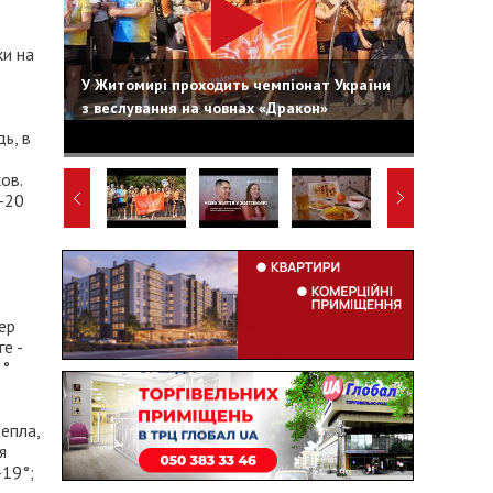
ки на
У Житомирі проходить чемпіонат України
з веслування на човнах «Дракон»
ь, в
ов.
-20
ер
е -
5°
епла,
я
-19°;