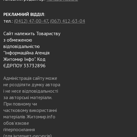
РЕКЛАМНИЙ ВІДДІЛ:
тел.:
(0412) 47-00-47
,
(067) 412-63-04
Сайт належить Товариству
з обмеженою
відповідальністю
"Інформаційна Агенція
Житомир Інфо". Код
ЄДРПОУ 33732896
Адміністрація сайту може
не розділяти думку автора
і не несе відповідальності
за авторські матеріали.
При повному чи
частковому використанні
матеріалів Житомир.info
обов’язкове
гіперпосилання
(для інтернет-ресурсів),