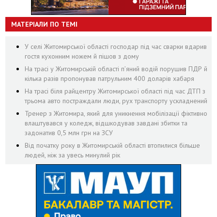
МАТЕРІАЛИ ПО ТЕМІ
У селі Житомирської області господар під час сварки вдарив
гостя кухонним ножем й пішов з дому
На трасі у Житомирській області п’яний водій порушив ПДР й
кілька разів пропонував патрульним 400 доларів хабаря
На трасі біля райцентру Житомирської області під час ДТП з
трьома авто постраждали люди, рух транспорту ускладнений
Тренер з Житомира, який для уникнення мобілізації фіктивно
влаштувався у коледж, відшкодував завдані збитки та
задонатив 0,5 млн грн на ЗСУ
Від початку року в Житомирській області втопилися більше
людей, ніж за увесь минулий рік