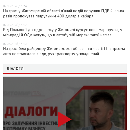
07.08.2026, 15:24
На трасі у Житомирській області п’яний водій порушив ПДР й кілька
разів пропонував патрульним 400 доларів хабаря
07.08.2026, 15:12
Від Польової до гідропарку у Житомирі курсує нова маршрутка, у
міськраді й ОДА кажуть, що в автобусній мережі такої немає
07.08.2026, 15:10
На трасі біля райцентру Житомирської області під час ДТП з трьома
авто постраждали люди, рух транспорту ускладнений
ДІАЛОГИ