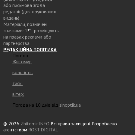
або письмова згода
редакції (для друкованих
видань)
Матеріали, позначені
значками:
"Р"
- розміщують
на правах реклами або
партнерства
РЕДАКЦІЙНА ПОЛІТИКА
Погода
Житомир
вологість:
тиск:
вітер:
Погода на 10 днів від
sinoptik.ua
© 2026
Zhitomir.INFO
Всі права захищені. Розроблено
агентством
ROST DIGITAL