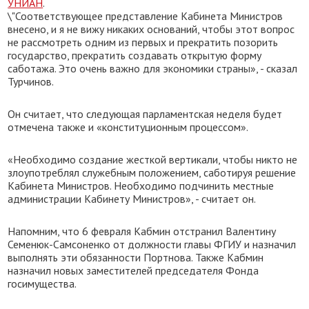
УНИАН
.
\"Соответствующее представление Кабинета Министров
внесено, и я не вижу никаких оснований, чтобы этот вопрос
не рассмотреть одним из первых и прекратить позорить
государство, прекратить создавать открытую форму
саботажа. Это очень важно для экономики страны», - сказал
Турчинов.
Он считает, что следующая парламентская неделя будет
отмечена также и «конституционным процессом».
«Необходимо создание жесткой вертикали, чтобы никто не
злоупотреблял служебным положением, саботируя решение
Кабинета Министров. Необходимо подчинить местные
администрации Кабинету Министров», - считает он.
Напомним, что 6 февраля Кабмин отстранил Валентину
Семенюк-Самсоненко от должности главы ФГИУ и назначил
выполнять эти обязанности Портнова. Также Кабмин
назначил новых заместителей председателя Фонда
госимущества.