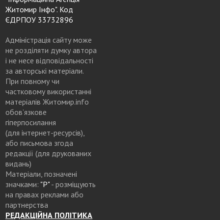
Житомир Інфо". Код
ЄДРПОУ 33732896
Адміністрація сайту може
не розділяти думку автора
і не несе відповідальності
за авторські матеріали.
При повному чи
частковому використанні
матеріалів Житомир.info
обов’язкове
гіперпосилання
(для інтернет-ресурсів),
або письмова згода
редакції (для друкованих
видань)
Матеріали, позначені
значками:
"Р"
- розміщують
на правах реклами або
партнерства
РЕДАКЦІЙНА ПОЛІТИКА