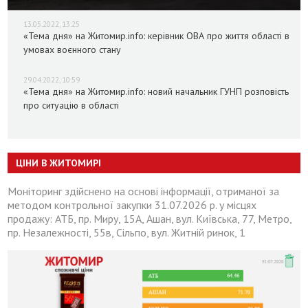
13.05.2022, 13:25
«Тема дня» на Житомир.info: керівник ОВА про життя області в
умовах воєнного стану
29.04.2022, 10:59
«Тема дня» на Житомир.info: новий начальник ГУНП розповість
про ситуацію в області
ЦІНИ В ЖИТОМИРІ
Моніторинг здійснено на основі інформації, отриманої за
методом контрольної закупки 31.07.2026 р. у місцях
продажу: АТБ, пр. Миру, 15А, Ашан, вул. Київська, 77, Метро,
пр. Незалежності, 55в, Сільпо, вул. Житній ринок, 1