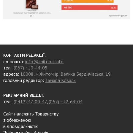
КОНТАКТИ РЕДАКЦІЇ:
ел. пошта:
info@zhitomir.info
тел.:
(067) 410-44-05
адреса:
10008, м.Житомир, Велика Бердичівська, 19
головний редактор:
Тамара Коваль
РЕКЛАМНИЙ ВІДДІЛ:
тел.:
(0412) 47-00-47
,
(067) 412-63-04
Сайт належить Товариству
з обмеженою
відповідальністю
"Інформаційна Агенція