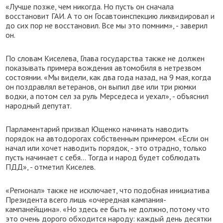
«Лучше позже, чем никогда. Но пусть он сначала
восстановит ГАИ. А то он Госавтоинспекцию ликвидировал и
до сих пор не восстановил. Все мы это помним», - заверил
он.
По словам Киселева, Глава государства также не должен
показывать примера вождения автомобиля в нетрезвом
состоянии. «Мы видели, как два года назад, на 9 мая, когда
он поздравлял ветеранов, он выпил две или три рюмки
водки, а потом сел за руль Мерседеса и уехал», - объяснил
народный депутат.
Парламентарий призвал Ющенко начинать наводить
порядок на автодорогах собственным примером. «Если он
начал или хочет наводить порядок, - это отрадно, только
пусть начинает с себя… Тогда и народ будет соблюдать
ПДД», - отметил Киселев.
«Регионал» также не исключает, что подобная инициатива
Президента всего лишь «очередная кампания-
кампанейщина». «Но здесь ее быть не должно, потому что
это очень дорого обходится народу: каждый день десятки