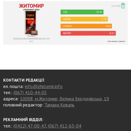
КОНТАКТИ РЕДАКЦІЇ:
ел. пошта:
info@zhitomir.info
тел.:
(067) 410-44-05
адреса:
10008, м.Житомир, Велика Бердичівська, 19
головний редактор:
Тамара Коваль
РЕКЛАМНИЙ ВІДДІЛ:
тел.:
(0412) 47-00-47
,
(067) 412-63-04