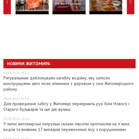
НОВИНИ ЖИТОМИРА
08.08.2026, 18:01
Рятувальники деблокували загиблу водійку, яку затисло
конструкціями авто після зіткнення з деревом у селі Житомирського
району
08.08.2026, 16:54
Для проведення забігу у Житомирі перекриють рух біля Нового і
Старого бульварів та ще дві вулиці
08.08.2026, 16:26
У липні житомирські патрульні склали півсотні протоколів на пʼяних
водіїв та виявили 17 випадків перевезення лісу з порушеннями
08.08.2026, 15:13