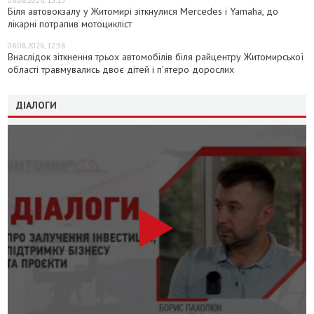
Біля автовокзалу у Житомирі зіткнулися Mercedes і Yamaha, до
лікарні потрапив мотоцикліст
08.08.2026, 12:38
Внаслідок зіткнення трьох автомобілів біля райцентру Житомирської
області травмувались двоє дітей і пʼятеро дорослих
ДІАЛОГИ