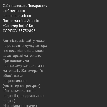
Сайт належить Товариству
з обмеженою
відповідальністю
"Інформаційна Агенція
Житомир Інфо". Код
ЄДРПОУ 33732896
Адміністрація сайту може
не розділяти думку автора
і не несе відповідальності
за авторські матеріали.
При повному чи
частковому використанні
матеріалів Житомир.info
обов’язкове
гіперпосилання
(для інтернет-ресурсів),
або письмова згода
редакції (для друкованих
видань)
Матеріали, позначені