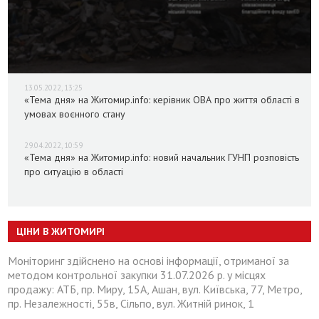
13.05.2022, 13:25
«Тема дня» на Житомир.info: керівник ОВА про життя області в
умовах воєнного стану
29.04.2022, 10:59
«Тема дня» на Житомир.info: новий начальник ГУНП розповість
про ситуацію в області
ЦІНИ В ЖИТОМИРІ
Моніторинг здійснено на основі інформації, отриманої за
методом контрольної закупки 31.07.2026 р. у місцях
продажу: АТБ, пр. Миру, 15А, Ашан, вул. Київська, 77, Метро,
пр. Незалежності, 55в, Сільпо, вул. Житній ринок, 1