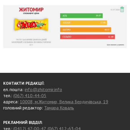
КОНТАКТИ РЕДАКЦІЇ:
ел. пошта:
info@zhitomir.info
тел.:
(067) 410-44-05
адреса:
10008, м.Житомир, Велика Бердичівська, 19
головний редактор:
Тамара Коваль
РЕКЛАМНИЙ ВІДДІЛ:
тел.:
(0412) 47-00-47
,
(067) 412-63-04