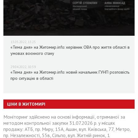
13.05.2022, 13:25
«Тема дня» на Житомир.info: керівник ОВА про життя області в
умовах воєнного стану
29.04.2022, 10:59
«Тема дня» на Житомир.info: новий начальник ГУНП розповість
про ситуацію в області
ЦІНИ В ЖИТОМИРІ
Моніторинг здійснено на основі інформації, отриманої за
методом контрольної закупки 31.07.2026 р. у місцях
продажу: АТБ, пр. Миру, 15А, Ашан, вул. Київська, 77, Метро,
пр. Незалежності, 55в, Сільпо, вул. Житній ринок, 1