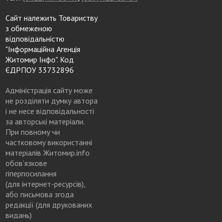
Сайт належить Товариству
з обмеженою
відповідальністю
"Інформаційна Агенція
Житомир Інфо". Код
ЄДРПОУ 33732896
Адміністрація сайту може
не розділяти думку автора
і не несе відповідальності
за авторські матеріали.
При повному чи
частковому використанні
матеріалів Житомир.info
обов’язкове
гіперпосилання
(для інтернет-ресурсів),
або письмова згода
редакції (для друкованих
видань)