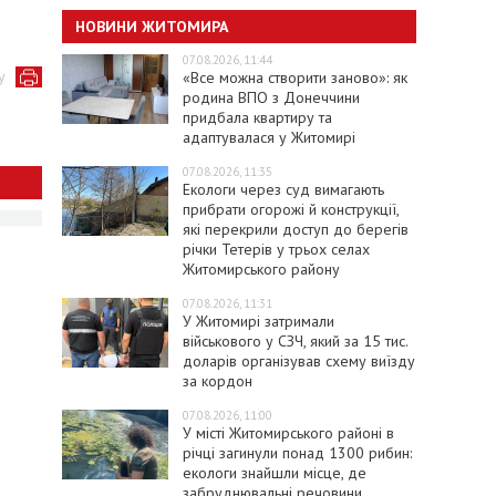
НОВИНИ ЖИТОМИРА
07.08.2026, 11:44
у
«Все можна створити заново»: як
родина ВПО з Донеччини
придбала квартиру та
адаптувалася у Житомирі
07.08.2026, 11:35
Екологи через суд вимагають
прибрати огорожі й конструкції,
які перекрили доступ до берегів
річки Тетерів у трьох селах
Житомирського району
07.08.2026, 11:31
У Житомирі затримали
військового у СЗЧ, який за 15 тис.
доларів організував схему виїзду
за кордон
07.08.2026, 11:00
У місті Житомирського районі в
річці загинули понад 1300 рибин:
екологи знайшли місце, де
забруднювальні речовини