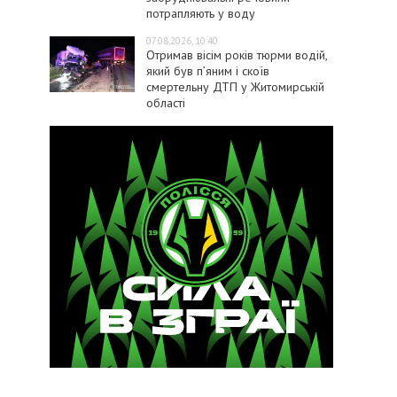
потрапляють у воду
07.08.2026, 10:40
Отримав вісім років тюрми водій,
який був п’яним і скоїв
смертельну ДТП у Житомирській
області