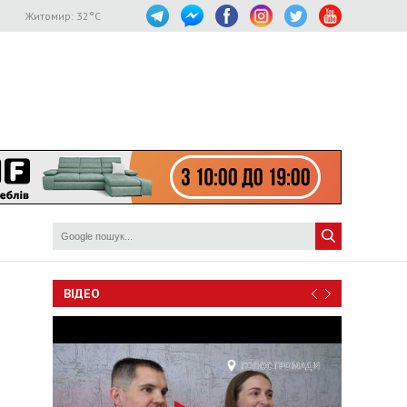
Житомир:
32
°C
ВІДЕО