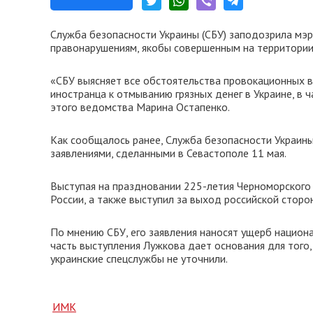
Служба безопасности Украины (СБУ) заподозрила мэ
правонарушениям, якобы совершенным на территории
«СБУ выясняет все обстоятельства провокационных в
иностранца к отмыванию грязных денег в Украине, в ч
этого ведомства Марина Остапенко.
Как сообщалось ранее, Служба безопасности Украины
заявлениями, сделанными в Севастополе 11 мая.
Выступая на праздновании 225-летия Черноморского 
России, а также выступил за выход российской сторо
По мнению СБУ, его заявления наносят ущерб национ
часть выступления Лужкова дает основания для того,
украинские спецслужбы не уточнили.
ИМК