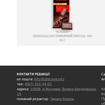
Са
КОНТАКТИ РЕДАКЦІЇ:
ел. пошта:
info@zhitomir.info
Аг
тел.:
(067) 410-44-05
Ад
адреса:
10008, м.Житомир, Велика Бердичівська,
ві
19
Пр
головний редактор:
Тамара Коваль
об