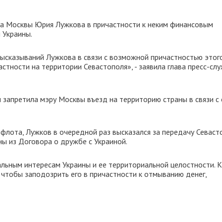
ра Москвы Юрия Лужкова в причастности к неким финансовым
 Украины.
ысказываний Лужкова в связи с возможной причастностью этог
астности на территории Севастополя», - заявила глава пресс-сл
 запретила мэру Москвы въезд на территорию страны в связи с 
флота, Лужков в очередной раз высказался за передачу Севаст
ны из Договора о дружбе с Украиной.
альным интересам Украины и ее территориальной целостности. К
 чтобы заподозрить его в причастности к отмыванию денег,