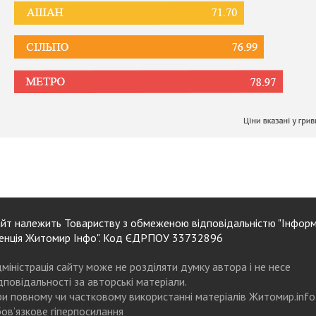
йт належить Товариству з обмеженою відповідальністю "Інформ
енція Житомир Інфо". Код ЄДРПОУ 33732896
міністрація сайту може не розділяти думку автора і не несе
дповідальності за авторські матеріали.
и повному чи частковому використанні матеріалів Житомир.info
ов’язкове гіперпосилання