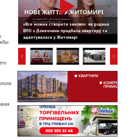
«Все можна створити заново»: як родина
ВПО з Донеччини придбала квартиру та
о
адаптувалася у Житомирі
ужбы
его
ополя
акая