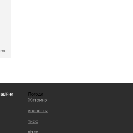
аційна
Погода
Житомир
вологість:
тиск:
вітер: