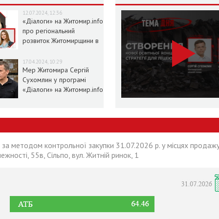
12.07.2024, 12:36
«Діалоги» на Житомир.info
про регіональний
розвиток Житомирщини в
умовах воєнного стану
17.04.2024, 10:29
Мер Житомира Сергій
Сухомлин у програмі
«Діалоги» на Житомир.info
 за методом контрольної закупки 31.07.2026 р. у місцях продажу
лежності, 55в, Сільпо, вул. Житній ринок, 1