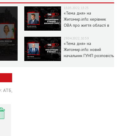
13.05.2022, 13:25
«Тема дня» на
Житомир.info: керівник
ОВА про життя області в
умовах воєнного стану
29.04.2022, 10:59
«Тема дня» на
Житомир.info: новий
начальник ГУНП розповість
про ситуацію в області
: АТБ,