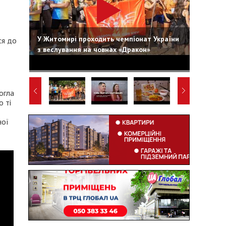
У Житомирі проходить чемпіонат України
ся до
з веслування на човнах «Дракон»
огла
о ті
ної