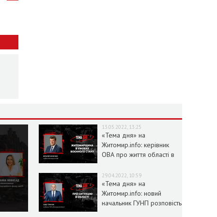
13.05.2022, 13:25
«Тема дня» на
Житомир.info: керівник
ОВА про життя області в
умовах воєнного стану
29.04.2022, 10:59
«Тема дня» на
Житомир.info: новий
начальник ГУНП розповість
про ситуацію в області