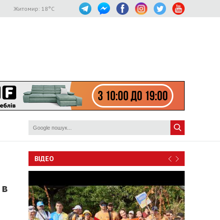
Житомир:
18
°C
ВІДЕО
 в