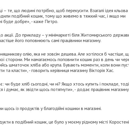
і – те, що людині потрібно, щоб перекусити. Взагалі ідея кльова
вадили подібний кошик, тому що живемо в тяжкий час, і якщо ми
і буде добре», - каже Петро.
до акції. До прикладу – у мінімаркеті біля Житомирського держав
йчастіше його поповнюють самі працівники магазину.
соняшникову олію, яка не зовсім дешева. Але хотілося б частіше, 
ашої сторони. Ми намагаємось поповнити кошик раз в день чи чер
ийсь шматочок хліба або крупа. Бувають моменти, коли вони пуст
 та класти», - говорить керівниця магазину Вікторія Хас.
є: чи буде хліб сьогодні, чи ні? Якщо хтось купить і покладе, тоді
 і думає, як звідти щось потягнути», - додає працівник магазину
 щось із продуктів у благодійні кошики в магазині.
укти в подібний кошик, це було у моєму рідному місті Коростені