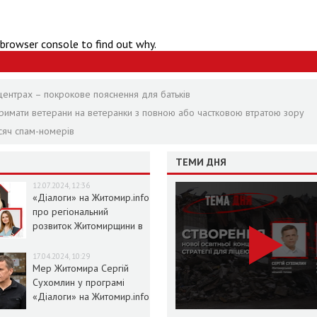
 browser console to find out why.
центрах – покрокове пояснення для батьків
отримати ветерани на ветеранки з повною або частковою втратою зору
сяч спам-номерів
ТЕМИ ДНЯ
12.07.2024, 12:36
«Діалоги» на Житомир.info
про регіональний
розвиток Житомирщини в
умовах воєнного стану
17.04.2024, 10:29
Мер Житомира Сергій
Сухомлин у програмі
«Діалоги» на Житомир.info