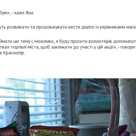
ую», - каже Яна.
уть розвивати та продовжувати вести діалог із керівниками мага
ймати цю тему і, можливо, я буду просити волонтерів допомагат
х торгівлі міста, щоб закликати до участі у цій акції», - говори
я Краснопір.