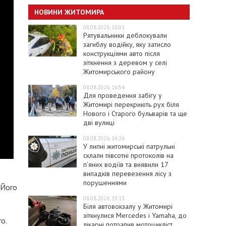
НОВИНИ ЖИТОМИРА
08.08.2026, 18:01
Рятувальники деблокували
загиблу водійку, яку затисло
конструкціями авто після
зіткнення з деревом у селі
Житомирського району
08.08.2026, 16:54
Для проведення забігу у
Житомирі перекриють рух біля
Нового і Старого бульварів та ще
дві вулиці
08.08.2026, 16:26
У липні житомирські патрульні
склали півсотні протоколів на
пʼяних водіїв та виявили 17
випадків перевезення лісу з
порушеннями
 Його
08.08.2026, 15:13
Біля автовокзалу у Житомирі
зіткнулися Mercedes і Yamaha, до
о.
лікарні потрапив мотоцикліст