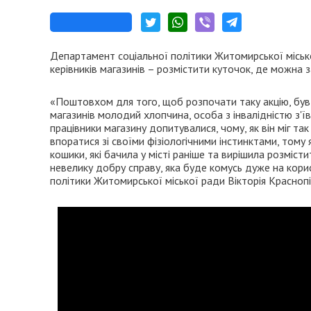
Департамент соціальної політики Житомирської міськ
керівників магазинів – розмістити куточок, де можна 
«Поштовхом для того, щоб розпочати таку акцію, бу
магазинів молодий хлопчина, особа з інвалідністю з'ї
працівники магазину допитувалися, чому, як він міг т
впоратися зі своїми фізіологічними інстинктами, тому 
кошики, які бачила у місті раніше та вирішила розміс
невелику добру справу, яка буде комусь дуже на кори
політики Житомирської міської ради Вікторія Краснопі