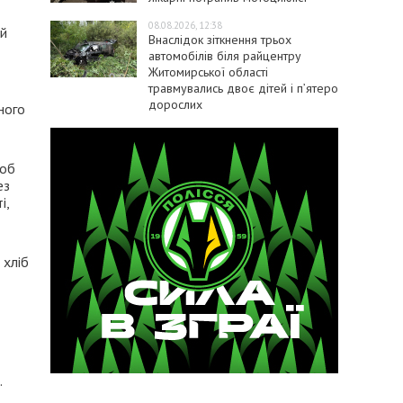
08.08.2026, 12:38
 й
Внаслідок зіткнення трьох
автомобілів біля райцентру
Житомирської області
травмувались двоє дітей і пʼятеро
дорослих
ного
щоб
ез
і,
 хліб
.