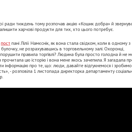
ої ради тиждень тому розпочав акцію «Кошик добра» й звернув
залишити харчові продукти для тих, хто цього потребує.
в
пост
пані Лілії Намєснік, як вона стала свідком, коли в одному з
в булочку, не розрахувавшись в торговельному залі. Охоронці,
ак порушити правила торгівлі? Людина була просто голодна й не м
я прочитала цю історію і вона мене якось зачепила. Я загадала пр
тити інформацію про те, що: люди, давайте відгукнемося і зробимо
сть», - розповіла 1 листопада директорка департаменту соціаль
р.