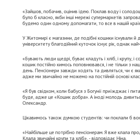
«Зайшов, побачив, оцінив ідею. Поклав воду і солодощ
було б класно, якби інші мережі супермаркетів запро
будемо один одному допомагати, то все в нашій країн
У Житомирі є магазини, де подібні кошики існували й 
університету благодійний куточок існує рік, однак на
«Бувають люди щедрі, буває кладуть і хліб, і крупу, і 
кошик постійно кимось поповнювався, і не тільки з н
день. Пенсіонери завжди ходять та дивляться, чи є як
адже ми звичайно не можемо на постійній основі класти
«Я був свідком, коли бабуся з Богунії приїжджає і пита
буде, адже це «Кошик добра». А іноді молодь дивиться
Олександр.
Цікавимось також думкою студентів: чи поклали б вони
«Найбільше це потрібно пенсіонерам. Я вже клала прод
Клала звичайні крупи та хліб», - відповідає Ніна.