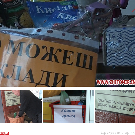
нери
Друкувати сторінк