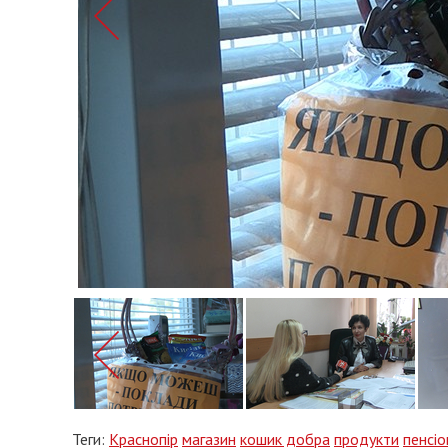
Теги:
Краснопір
магазин
кошик добра
продукти
пенсіо