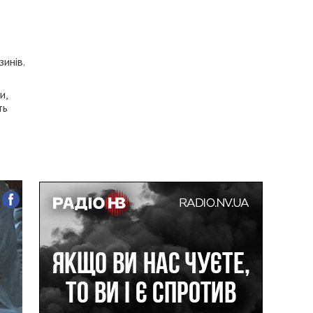
зинів.
и,
ть