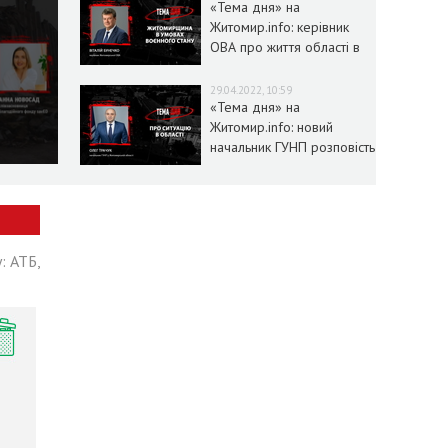
«Тема дня» на
Житомир.info: керівник
ОВА про життя області в
умовах воєнного стану
29.04.2022, 10:59
«Тема дня» на
Житомир.info: новий
начальник ГУНП розповість
про ситуацію в області
: АТБ,