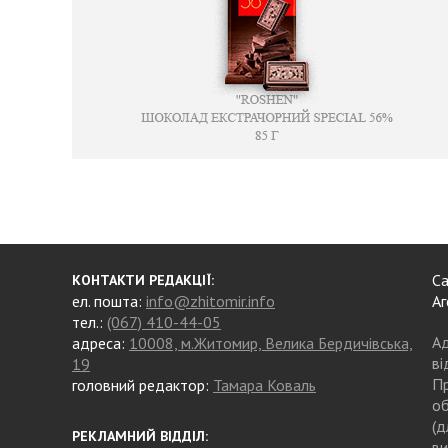
Са
КОНТАКТИ РЕДАКЦІЇ:
ел. пошта:
info@zhitomir.info
Аг
тел.:
(067) 410-44-05
Ад
адреса:
10008, м.Житомир, Велика Бердичівська,
ві
19
Пр
головний редактор:
Тамара Коваль
об
(д
РЕКЛАМНИЙ ВІДДІЛ:
ви