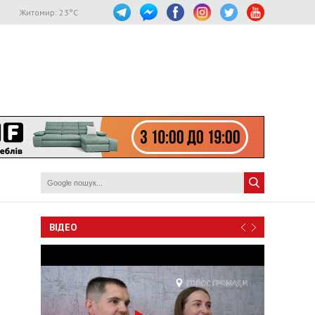
Житомир:
23
°C
ВІДЕО