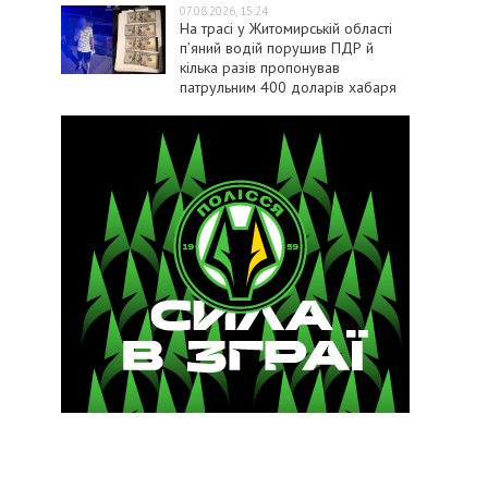
07.08.2026, 15:24
На трасі у Житомирській області
п’яний водій порушив ПДР й
кілька разів пропонував
патрульним 400 доларів хабаря