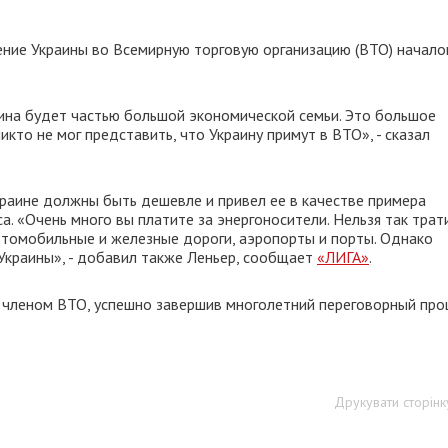
ение Украины во Всемирную торговую организацию (ВТО) начал
раина будет частью большой экономической семьи. Это большое
кто не мог представить, что Украину примут в ВТО», - сказал
краине должны быть дешевле и привел ее в качестве примера
. «Очень много вы платите за энергоносители. Нельзя так трат
автомобильные и железные дороги, аэропорты и порты. Однако
Украины», - добавил также Леньер, сообщает
«ЛИГА»
.
м членом ВТО, успешно завершив многолетний переговорный проц
Друкувати сторінк