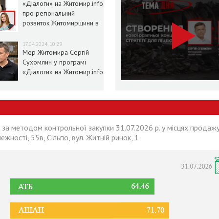
«Діалоги» на Житомир.info
про регіональний
розвиток Житомирщини в
умовах воєнного стану
17.04.2024, 10:29
Мер Житомира Сергій
Сухомлин у програмі
«Діалоги» на Житомир.info
 за методом контрольної закупки 31.07.2026 р. у місцях продажу
лежності, 55в, Сільпо, вул. Житній ринок, 1