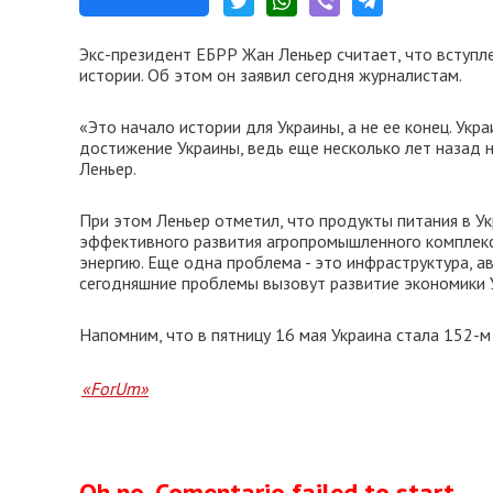
Экс-президент ЕБРР Жан Леньер считает, что вступл
истории. Об этом он заявил сегодня журналистам.
«Это начало истории для Украины, а не ее конец. Ук
достижение Украины, ведь еще несколько лет назад ни
Леньер.
При этом Леньер отметил, что продукты питания в У
эффективного развития агропромышленного комплекса
энергию. Еще одна проблема - это инфраструктура, 
сегодняшние проблемы вызовут развитие экономики 
Напомним, что в пятницу 16 мая Украина стала 152-
«ForUm»
Oh no, Comentario failed to start.