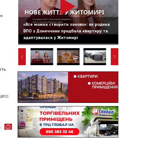
ом
«Все можна створити заново»: як родина
ВПО з Донеччини придбала квартиру та
адаптувалася у Житомирі
ить
есс.
у