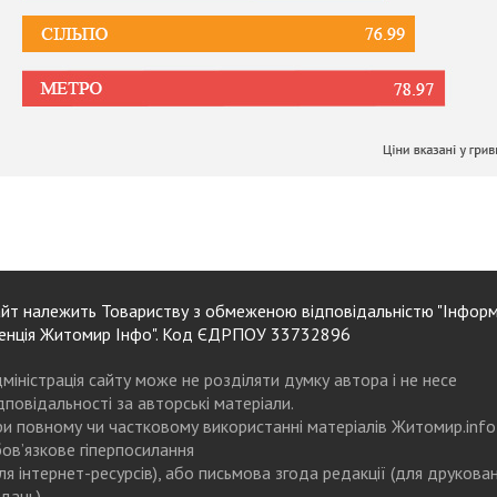
йт належить Товариству з обмеженою відповідальністю "Інформ
енція Житомир Інфо". Код ЄДРПОУ 33732896
міністрація сайту може не розділяти думку автора і не несе
дповідальності за авторські матеріали.
и повному чи частковому використанні матеріалів Житомир.info
ов’язкове гіперпосилання
ля інтернет-ресурсів), або письмова згода редакції (для друкова
дань)