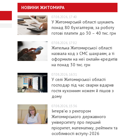
НОВИНИ ЖИТОМИРА
07.08.2026, 17:40
У Житомирській області шукають
понад 80 бухгалтерів, за роботу
готові платити до 30 – 40 тис. грн
07.08.2026, 17:02
Жителька Житомирської області
назвала код з СМС шахраям, а ті
оформили на неї онлайн-кредитів
на понад 30 тис. грн
07.08.2026, 16:31
У селі Житомирської області
господар під час сварки вдарив
гостя кухонним ножем й пішов з
дому
07.08.2026, 15:36
Інтерв’ю з ректором
Житомирського державного
університету про перший
пріоритет, математику, рейтинги та
особливості вступу-2026