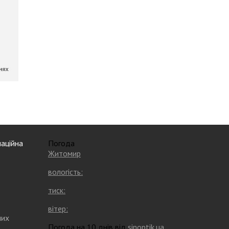
аційна
Погода
Житомир
вологість:
тиск:
вітер:
них
Погода на 10 днів від
sinoptik.ua