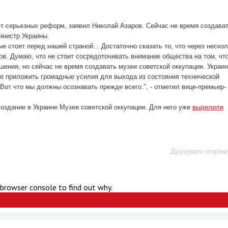
дет серьезных реформ, заявил Николай Азаров. Сейчас не время создава
инистр Украины.
е стоят перед нашей страной... Достаточно сказать то, что через неско
ов. Думаю, что не стоит сосредоточивать внимание общества на том, чт
шения, но сейчас не время создавать музеи советской оккупации. Украи
 не приложить громадные усилия для выхода из состояния технической
 Вот что мы должны осознавать прежде всего.", - отметил вице-премьер-
оздание в Украине Музея советской оккупации. Для него уже
выделили
Друкувати сторінк
 browser console to find out why.