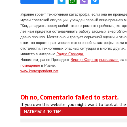
Украине грозит техногенная катастрофа, если она не прове
музеи советской оккупации, убежден первый вице-премьер м
"Когда видишь перед собой такие огромные проблемы, которы
лет нам придется останавливать работу атомных энергоблок
давно прошло. Может оно и требует серьезной оценки и отно
стоит на пороге практически техногенной катастрофы, если
отсталости, техногенных опасных ситуаций и многих других.
министр в интервью
Радио Свобода
.
Напомним, ранее Президент
Виктор Ющенко
высказался
за с
помещение
в Ривне.
www.korrespondent.net
Oh no, Comentario failed to start.
If you own this website, you might want to look at the
МАТЕРІАЛИ ПО ТЕМІ