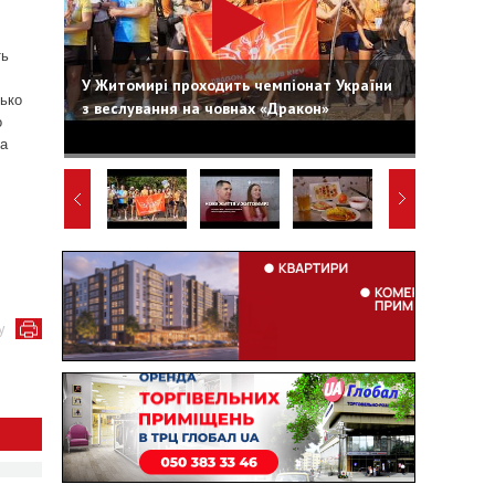
ть
У Житомирі проходить чемпіонат України
лько
з веслування на човнах «Дракон»
о
на
у