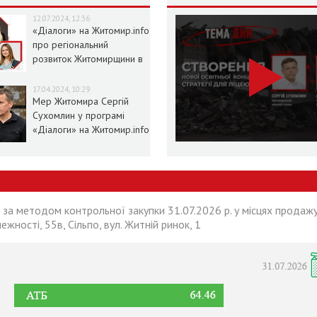
12.07.2024, 12:36
«Діалоги» на Житомир.info
про регіональний
розвиток Житомирщини в
умовах воєнного стану
17.04.2024, 10:29
Мер Житомира Сергій
Сухомлин у програмі
«Діалоги» на Житомир.info
 за методом контрольної закупки 31.07.2026 р. у місцях продажу
лежності, 55в, Сільпо, вул. Житній ринок, 1