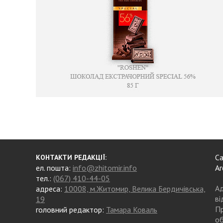
Са
КОНТАКТИ РЕДАКЦІЇ:
ел. пошта:
info@zhitomir.info
Аг
тел.:
(067) 410-44-05
Ад
адреса:
10008, м.Житомир, Велика Бердичівська,
ві
19
Пр
головний редактор:
Тамара Коваль
об