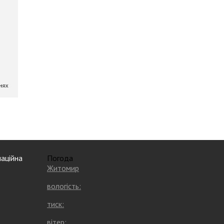
аційна
Погода
Житомир
вологість:
тиск:
вітер: