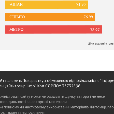
йт належить Товариству з обмеженою відповідальністю "Інформ
енція Житомир Інфо". Код ЄДРПОУ 33732896
міністрація сайту може не розділяти думку автора і не несе
дповідальності за авторські матеріали.
и повному чи частковому використанні матеріалів Житомир.info
ов’язкове гіперпосилання