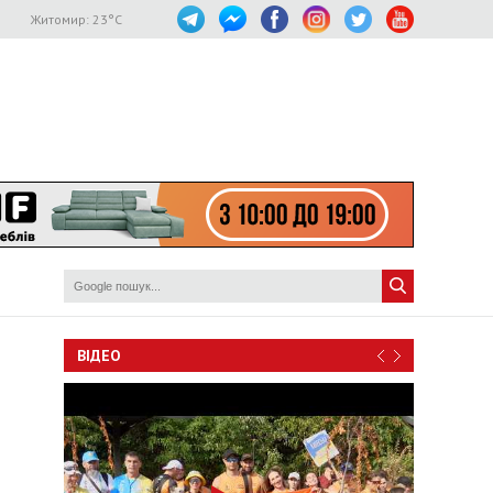
Житомир:
23
°C
ВІДЕО