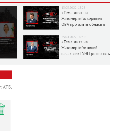
13.05.2022, 13:25
«Тема дня» на
Житомир.info: керівник
ОВА про життя області в
умовах воєнного стану
29.04.2022, 10:59
«Тема дня» на
Житомир.info: новий
начальник ГУНП розповість
про ситуацію в області
: АТБ,