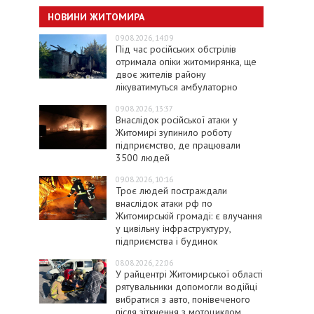
НОВИНИ ЖИТОМИРА
09.08.2026, 14:09
Під час російських обстрілів
отримала опіки житомирянка, ще
двоє жителів району
лікуватимуться амбулаторно
09.08.2026, 13:37
Внаслідок російської атаки у
Житомирі зупинило роботу
підприємство, де працювали
3500 людей
09.08.2026, 10:16
Троє людей постраждали
внаслідок атаки рф по
Житомирській громаді: є влучання
у цивільну інфраструктуру,
підприємства і будинок
08.08.2026, 22:06
У райцентрі Житомирської області
рятувальники допомогли водійці
вибратися з авто, понівеченого
після зіткнення з мотоциклом