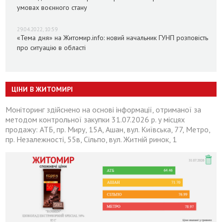
умовах воєнного стану
29.04.2022, 10:59
«Тема дня» на Житомир.info: новий начальник ГУНП розповість
про ситуацію в області
ЦІНИ В ЖИТОМИРІ
Моніторинг здійснено на основі інформації, отриманої за
методом контрольної закупки 31.07.2026 р. у місцях
продажу: АТБ, пр. Миру, 15А, Ашан, вул. Київська, 77, Метро,
пр. Незалежності, 55в, Сільпо, вул. Житній ринок, 1