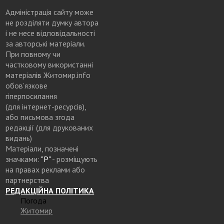
Адміністрація сайту може
не розділяти думку автора
і не несе відповідальності
за авторські матеріали.
При повному чи
частковому використанні
матеріалів Житомир.info
обов’язкове
гіперпосилання
(для інтернет-ресурсів),
або письмова згода
редакції (для друкованих
видань)
Матеріали, позначені
значками:
"Р"
- розміщують
на правах реклами або
партнерства
РЕДАКЦІЙНА ПОЛІТИКА
Погода
Житомир