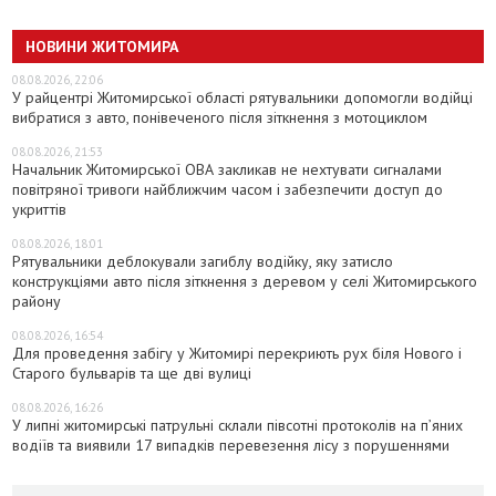
НОВИНИ ЖИТОМИРА
08.08.2026, 22:06
У райцентрі Житомирської області рятувальники допомогли водійці
вибратися з авто, понівеченого після зіткнення з мотоциклом
08.08.2026, 21:53
Начальник Житомирської ОВА закликав не нехтувати сигналами
повітряної тривоги найближчим часом і забезпечити доступ до
укриттів
08.08.2026, 18:01
Рятувальники деблокували загиблу водійку, яку затисло
конструкціями авто після зіткнення з деревом у селі Житомирського
району
08.08.2026, 16:54
Для проведення забігу у Житомирі перекриють рух біля Нового і
Старого бульварів та ще дві вулиці
08.08.2026, 16:26
У липні житомирські патрульні склали півсотні протоколів на пʼяних
водіїв та виявили 17 випадків перевезення лісу з порушеннями