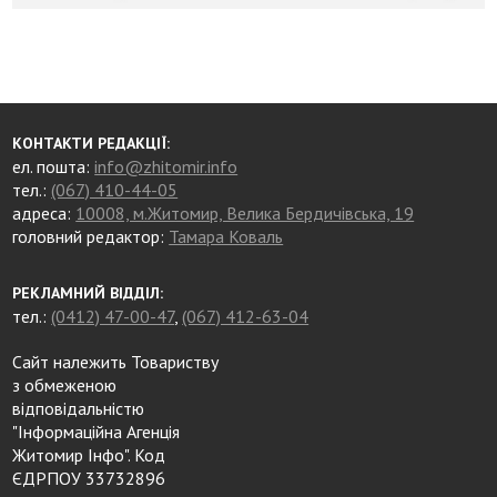
КОНТАКТИ РЕДАКЦІЇ:
ел. пошта:
info@zhitomir.info
тел.:
(067) 410-44-05
адреса:
10008, м.Житомир, Велика Бердичівська, 19
головний редактор:
Тамара Коваль
РЕКЛАМНИЙ ВІДДІЛ:
тел.:
(0412) 47-00-47
,
(067) 412-63-04
Сайт належить Товариству
з обмеженою
відповідальністю
"Інформаційна Агенція
Житомир Інфо". Код
ЄДРПОУ 33732896