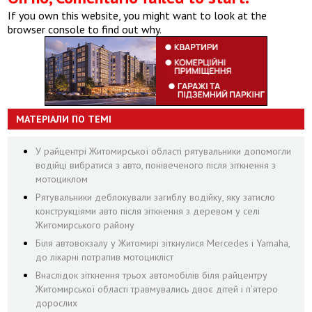
If you own this website, you might want to look at the
browser console to find out why.
МАТЕРІАЛИ ПО ТЕМІ
У райцентрі Житомирської області рятувальники допомогли
водійці вибратися з авто, понівеченого після зіткнення з
мотоциклом
Рятувальники деблокували загиблу водійку, яку затисло
конструкціями авто після зіткнення з деревом у селі
Житомирського району
Біля автовокзалу у Житомирі зіткнулися Mercedes і Yamaha,
до лікарні потрапив мотоцикліст
Внаслідок зіткнення трьох автомобілів біля райцентру
Житомирської області травмувались двоє дітей і пʼятеро
дорослих