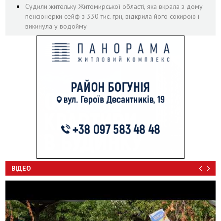
Судили жительку Житомирської області, яка вкрала з дому
пенсіонерки сейф з 330 тис. грн, відкрила його сокирою і
викинула у водойму
ВІДЕО