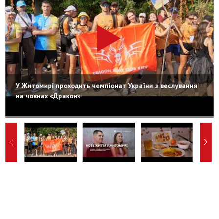
У Житомирі проходить чемпіонат України з веслування
на човнах «Дракон»