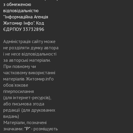
з обмеженою
відповідальністю
"Інформаційна Агенція
Житомир Інфо". Код
ЄДРПОУ 33732896
Адміністрація сайту може
не розділяти думку автора
і не несе відповідальності
за авторські матеріали.
При повному чи
частковому використанні
матеріалів Житомир.info
обов’язкове
гіперпосилання
(для інтернет-ресурсів),
або письмова згода
редакції (для друкованих
видань)
Матеріали, позначені
значками:
"Р"
- розміщують