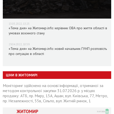
13.05.2022, 13:25
«Тема дня» на Житомир.info: керівник ОВА про життя області в
умовах воєнного стану
29.04.2022, 10:59
«Тема дня» на Житомир.info: новий начальник ГУНП розповість
про ситуацію в області
ЦІНИ В ЖИТОМИРІ
Моніторинг здійснено на основі інформації, отриманої за
методом контрольної закупки 31.07.2026 р. у місцях
продажу: АТБ, пр. Миру, 15А, Ашан, вул. Київська, 77, Метро,
пр. Незалежності, 55в, Сільпо, вул. Житній ринок, 1