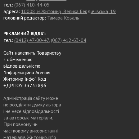
тел.:
(067) 410-44-05
адреса:
10008, м.Житомир, Велика Бердичівська, 19
головний редактор:
Тамара Коваль
РЕКЛАМНИЙ ВІДДІЛ:
тел.:
(0412) 47-00-47
,
(067) 412-63-04
Сайт належить Товариству
з обмеженою
відповідальністю
"Інформаційна Агенція
Житомир Інфо". Код
ЄДРПОУ 33732896
Адміністрація сайту може
не розділяти думку автора
і не несе відповідальності
за авторські матеріали.
При повному чи
частковому використанні
матеріалів Житомир.info