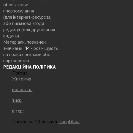
обов’язкове
гіперпосилання
(для інтернет-ресурсів),
або письмова згода
редакції (для друкованих
видань)
Матеріали, позначені
значками:
"Р"
- розміщують
на правах реклами або
партнерства
РЕДАКЦІЙНА ПОЛІТИКА
Погода
Житомир
вологість:
тиск:
вітер:
Погода на 10 днів від
sinoptik.ua