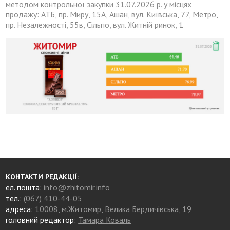
методом контрольної закупки 31.07.2026 р. у місцях
продажу: АТБ, пр. Миру, 15А, Ашан, вул. Київська, 77, Метро,
пр. Незалежності, 55в, Сільпо, вул. Житній ринок, 1
КОНТАКТИ РЕДАКЦІЇ:
ел. пошта:
info@zhitomir.info
тел.:
(067) 410-44-05
адреса:
10008, м.Житомир, Велика Бердичівська, 19
головний редактор:
Тамара Коваль