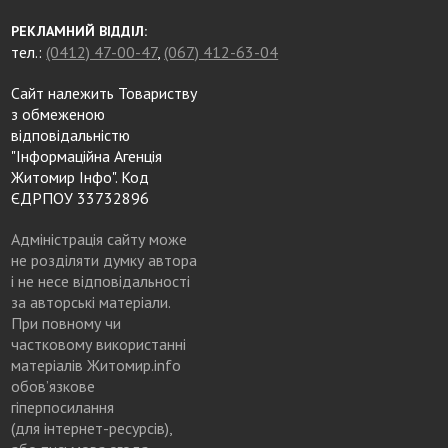
РЕКЛАМНИЙ ВІДДІЛ:
тел.:
(0412) 47-00-47
,
(067) 412-63-04
Сайт належить Товариству
з обмеженою
відповідальністю
"Інформаційна Агенція
Житомир Інфо". Код
ЄДРПОУ 33732896
Адміністрація сайту може
не розділяти думку автора
і не несе відповідальності
за авторські матеріали.
При повному чи
частковому використанні
матеріалів Житомир.info
обов’язкове
гіперпосилання
(для інтернет-ресурсів),