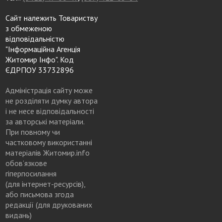
Сайт належить Товариству
з обмеженою
відповідальністю
"Інформаційна Агенція
Житомир Інфо". Код
ЄДРПОУ 33732896
Адміністрація сайту може
не розділяти думку автора
і не несе відповідальності
за авторські матеріали.
При повному чи
частковому використанні
матеріалів Житомир.info
обов’язкове
гіперпосилання
(для інтернет-ресурсів),
або письмова згода
редакції (для друкованих
видань)