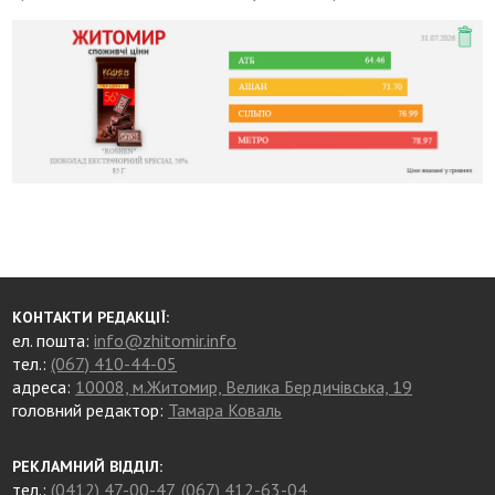
КОНТАКТИ РЕДАКЦІЇ:
ел. пошта:
info@zhitomir.info
тел.:
(067) 410-44-05
адреса:
10008, м.Житомир, Велика Бердичівська, 19
головний редактор:
Тамара Коваль
РЕКЛАМНИЙ ВІДДІЛ:
тел.:
(0412) 47-00-47
,
(067) 412-63-04