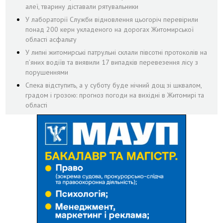
алеї, тварину діставали рятувальники
У лабораторії Служби відновлення цьогоріч перевірили
понад 200 керн укладеного на дорогах Житомирської
області асфальту
У липні житомирські патрульні склали півсотні протоколів на
пʼяних водіїв та виявили 17 випадків перевезення лісу з
порушеннями
Спека відступить, а у суботу буде нічний дощ зі шквалом,
градом і грозою: прогноз погоди на вихідні в Житомирі та
області