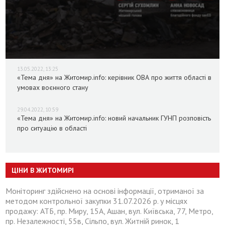
13.05.2022, 13:25
«Тема дня» на Житомир.info: керівник ОВА про життя області в
умовах воєнного стану
29.04.2022, 10:59
«Тема дня» на Житомир.info: новий начальник ГУНП розповість
про ситуацію в області
ЦІНИ В ЖИТОМИРІ
Моніторинг здійснено на основі інформації, отриманої за
методом контрольної закупки 31.07.2026 р. у місцях
продажу: АТБ, пр. Миру, 15А, Ашан, вул. Київська, 77, Метро,
пр. Незалежності, 55в, Сільпо, вул. Житній ринок, 1