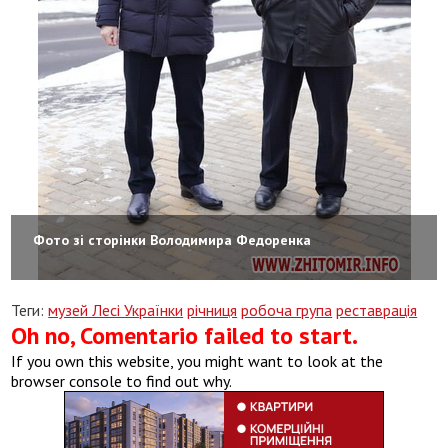
Фото зі сторінки Володимира Федоренка
Теги:
музей Лесі Українки
річниця
робоча група
реставрація
Oh no, Comentario failed to start.
If you own this website, you might want to look at the
browser console to find out why.