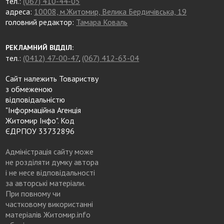
тел.:
(067) 410-44-05
адреса:
10008, м.Житомир, Велика Бердичівська, 19
головний редактор:
Тамара Коваль
РЕКЛАМНИЙ ВІДДІЛ:
тел.:
(0412) 47-00-47
,
(067) 412-63-04
Сайт належить Товариству
з обмеженою
відповідальністю
"Інформаційна Агенція
Житомир Інфо". Код
ЄДРПОУ 33732896
Адміністрація сайту може
не розділяти думку автора
і не несе відповідальності
за авторські матеріали.
При повному чи
частковому використанні
матеріалів Житомир.info