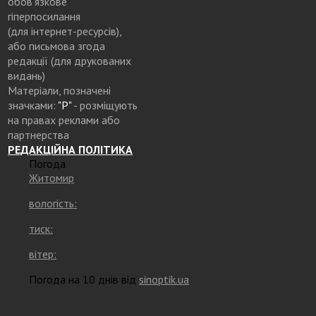
обов’язкове
гіперпосилання
(для інтернет-ресурсів),
або письмова згода
редакції (для друкованих
видань)
Матеріали, позначені
значками:
"Р"
- розміщують
на правах реклами або
партнерства
РЕДАКЦІЙНА ПОЛІТИКА
Погода
Житомир
вологість:
тиск:
вітер:
Погода на 10 днів від
sinoptik.ua