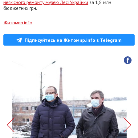
неякісного ремонту музею Лесі Українки
за 1,8 млн
бюджетних грн.
Житомир.info
Підписуйтесь на Житомир.info в Telegram