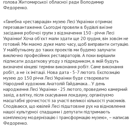
голова Житомирської обласної ради Володимир
Федоренко.
«Ганебна «реставрація» музею Лесі Українки отримає
перезавантаження. Сьогодні провели в будівлі виїзне
засідання робочої групи з відзначення 150 - річчя Лесі
Українки! Хоча об’єкт мали здати ще 20 грудня, він зовсім не
готовий. Ми маємо дуже мало часу, щоб виправити ситуацію.
У майбутньому до таких проектів ми будемо залучати
виключно професійних реставраторів. А поки вирішили
підписати додаткову угоду з підрядником, в якій будуть
визначені кінцеві терміни виконання робіт. Саме виконання
робіт, а не їх імітації. Нова дата - 5-7 лютого. Експозицію
музею до 150 річчя Лесі Українки буде створювати
Народний художник Анатолій Гайдамака… У день
народження Лесі Українки - 25 лютого, проведемо камерний
захід, а влітку, після скасування локдауну, організуємо
масштабні урочистості за участі великої кількості учасників.
Сподіваюся, що ювілей Лесі підштовхне рух на відновлення
нашої культурної спадщини і депутати підтримають
комплексну модернізацію і трансформацію музею», – написав
Федоренко.