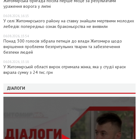
Житомирська бригада посіла перше місце за результатами
ураження ворога у липні
06.08.2026, 16:15
У селі Житомирського району на ставку знайшли мертвими молодих
лебедів: попередньо ознак браконьєрства не виявили
06.08.2026, 15:54
Понад 300 голосів зібрала петиція до влади Житомира щодо
вирішення проблеми безпритульних тварин та забезпечення
безпеки людей
06.08.2026, 15:18
У Житомирській області вирок отримала жінка, яка у студії краси
вкрала сумку з 24 тис. грн
ДІАЛОГИ