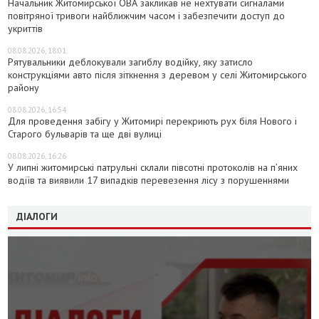
Начальник Житомирської ОВА закликав не нехтувати сигналами
повітряної тривоги найближчим часом і забезпечити доступ до
укриттів
08.08.2026, 18:01
Рятувальники деблокували загиблу водійку, яку затисло
конструкціями авто після зіткнення з деревом у селі Житомирського
району
08.08.2026, 16:54
Для проведення забігу у Житомирі перекриють рух біля Нового і
Старого бульварів та ще дві вулиці
08.08.2026, 16:26
У липні житомирські патрульні склали півсотні протоколів на пʼяних
водіїв та виявили 17 випадків перевезення лісу з порушеннями
ДІАЛОГИ