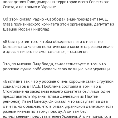
последствия Голодомора на территории всего Советского
Союза, а не только в Украине.
Об этом сказал Радио «Свобода» вице-президент ПАСЕ,
глава политического комитета этой организации, депутат из
Швеции Йоран Линдблад.
«Я был против того, чтобы объединять эти отчеты, но
большинство членов политического комитета решили иначе,
и здесь я ничего не смог сделать», – сказал он.
Это, по мнению Линдблада, свидетельствует о том, что
россияне лучше лоббировали свою позицию, чем украинцы.
«Выглядит так, что у россиян очень хорошие связи с группой
социалистов в ПАСЕ. Проблема состояла в том, что в
Стокгольме на заседании нашего комитета был лишь один
представитель Украины, (глава делегации из Партии
регионов) Иван Попеску. Он сказал, что выступает за два
отчета, но объяснил, что в рядах украинской делегации есть
разные мнения по этому поводу. А он там был
единственным представителем Украины. Это не помогло, и