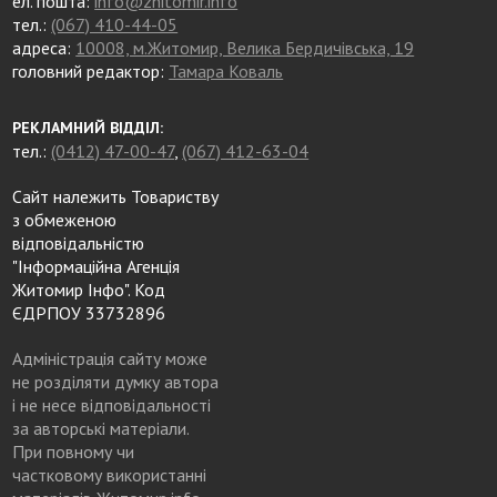
ел. пошта:
info@zhitomir.info
тел.:
(067) 410-44-05
адреса:
10008, м.Житомир, Велика Бердичівська, 19
головний редактор:
Тамара Коваль
РЕКЛАМНИЙ ВІДДІЛ:
тел.:
(0412) 47-00-47
,
(067) 412-63-04
Сайт належить Товариству
з обмеженою
відповідальністю
"Інформаційна Агенція
Житомир Інфо". Код
ЄДРПОУ 33732896
Адміністрація сайту може
не розділяти думку автора
і не несе відповідальності
за авторські матеріали.
При повному чи
частковому використанні