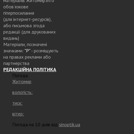
матеріалів Житомир.info
обов’язкове
гіперпосилання
(для інтернет-ресурсів),
або письмова згода
редакції (для друкованих
видань)
Матеріали, позначені
значками:
"Р"
- розміщують
на правах реклами або
партнерства
РЕДАКЦІЙНА ПОЛІТИКА
Погода
Житомир
вологість:
тиск:
вітер:
Погода на 10 днів від
sinoptik.ua