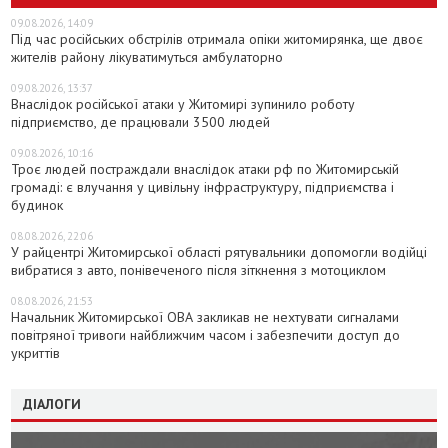
09.08.2026, 14:09
Під час російських обстрілів отримала опіки житомирянка, ще двоє
жителів району лікуватимуться амбулаторно
09.08.2026, 13:37
Внаслідок російської атаки у Житомирі зупинило роботу
підприємство, де працювали 3500 людей
09.08.2026, 10:16
Троє людей постраждали внаслідок атаки рф по Житомирській
громаді: є влучання у цивільну інфраструктуру, підприємства і
будинок
08.08.2026, 22:06
У райцентрі Житомирської області рятувальники допомогли водійці
вибратися з авто, понівеченого після зіткнення з мотоциклом
08.08.2026, 21:53
Начальник Житомирської ОВА закликав не нехтувати сигналами
повітряної тривоги найближчим часом і забезпечити доступ до
укриттів
ДІАЛОГИ