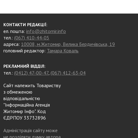
КОНТАКТИ РЕДАКЦІЇ:
ел. пошта:
info@zhitomir.info
тел.:
(067) 410-44-05
адреса:
10008, м.Житомир, Велика Бердичівська, 19
головний редактор:
Тамара Коваль
РЕКЛАМНИЙ ВІДДІЛ:
тел.:
(0412) 47-00-47
,
(067) 412-63-04
Сайт належить Товариству
з обмеженою
відповідальністю
"Інформаційна Агенція
Житомир Інфо". Код
ЄДРПОУ 33732896
Адміністрація сайту може
не розділяти думку автора