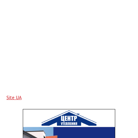
близких, но и для страны. Честно, у нас в этом году
произошла революция в шоу-бизнесе, в поп-музыке. У нас
принято в России не радоваться чужим успехам, а наоборот".
Однако Билан счастлив, что находится в подобных жестких
рамках. И не требует таких жертв в свою сторону: ни улицы,
ни памятника, ни школы искусств, т.к. уверен, что ему самому
еще
необходимо многое осознать и многому научиться.
- Школа искусств моего имени - это, наверное, будет потом,
лет через 15.
Site UA