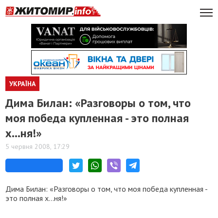
УКРАЇНА
Дима Билан: «Разговоры о том, что
моя победа купленная - это полная
х...ня!»
5 червня 2008, 17:29
Дима Билан: «Разговоры о том, что моя победа купленная -
это полная х...ня!»
Как сообщает «Жизнь», в городе Ярославле победитель
“Евровидения” Дима Билан перед началом концерта