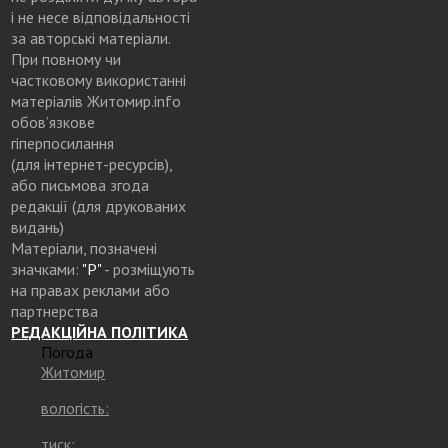
і не несе відповідальності
за авторські матеріали.
При повному чи
частковому використанні
матеріалів Житомир.info
обов’язкове
гіперпосилання
(для інтернет-ресурсів),
або письмова згода
редакції (для друкованих
видань)
Матеріали, позначені
значками:
"Р"
- розміщують
на правах реклами або
партнерства
РЕДАКЦІЙНА ПОЛІТИКА
Погода
Житомир
вологість:
тиск: