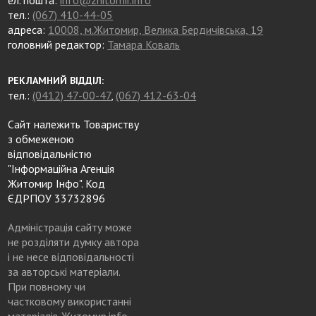
тел.:
(067) 410-44-05
адреса:
10008, м.Житомир, Велика Бердичівська, 19
головний редактор:
Тамара Коваль
РЕКЛАМНИЙ ВІДДІЛ:
тел.:
(0412) 47-00-47
,
(067) 412-63-04
Сайт належить Товариству
з обмеженою
відповідальністю
"Інформаційна Агенція
Житомир Інфо". Код
ЄДРПОУ 33732896
Адміністрація сайту може
не розділяти думку автора
і не несе відповідальності
за авторські матеріали.
При повному чи
частковому використанні
матеріалів Житомир.info