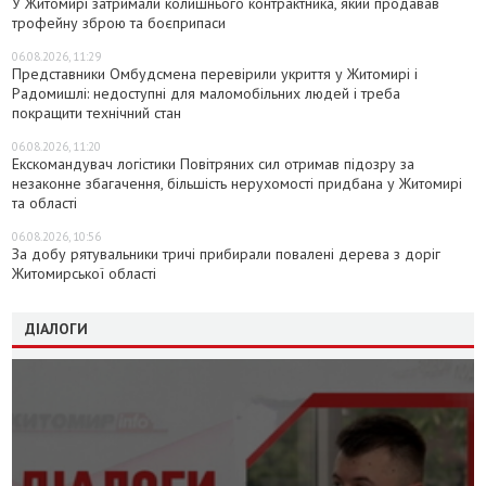
У Житомирі затримали колишнього контрактника, який продавав
трофейну зброю та боєприпаси
06.08.2026, 11:29
Представники Омбудсмена перевірили укриття у Житомирі і
Радомишлі: недоступні для маломобільних людей і треба
покращити технічний стан
06.08.2026, 11:20
Екскомандувач логістики Повітряних сил отримав підозру за
незаконне збагачення, більшість нерухомості придбана у Житомирі
та області
06.08.2026, 10:56
За добу рятувальники тричі прибирали повалені дерева з доріг
Житомирської області
ДІАЛОГИ