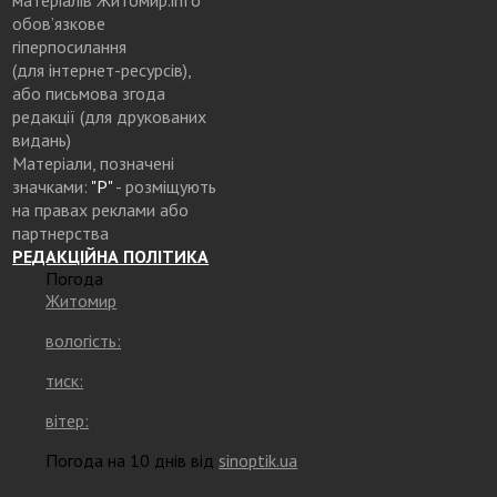
обов’язкове
гіперпосилання
(для інтернет-ресурсів),
або письмова згода
редакції (для друкованих
видань)
Матеріали, позначені
значками:
"Р"
- розміщують
на правах реклами або
партнерства
РЕДАКЦІЙНА ПОЛІТИКА
Погода
Житомир
вологість:
тиск:
вітер:
Погода на 10 днів від
sinoptik.ua