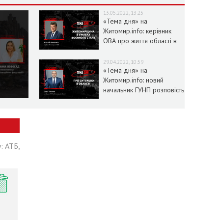
13.05.2022, 13:25
«Тема дня» на
Житомир.info: керівник
ОВА про життя області в
умовах воєнного стану
29.04.2022, 10:59
«Тема дня» на
Житомир.info: новий
начальник ГУНП розповість
про ситуацію в області
: АТБ,