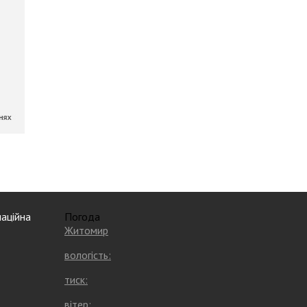
аційна
Погода
Житомир
вологість:
тиск:
вітер: