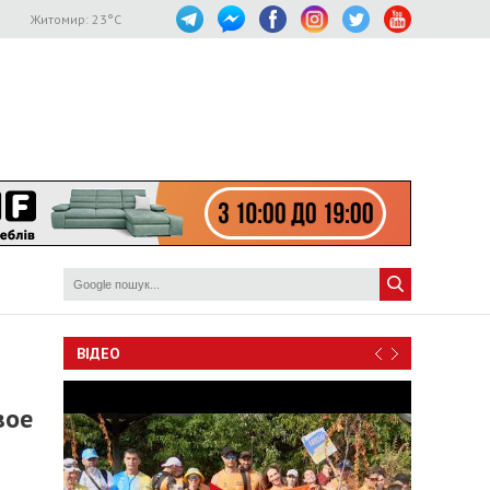
Житомир:
23
°C
ВІДЕО
вое