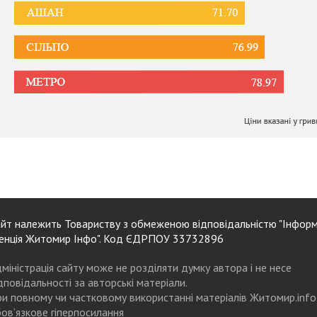
йт належить Товариству з обмеженою відповідальністю "Інформ
енція Житомир Інфо". Код ЄДРПОУ 33732896
міністрація сайту може не розділяти думку автора і не несе
дповідальності за авторські матеріали.
и повному чи частковому використанні матеріалів Житомир.info
ов’язкове гіперпосилання