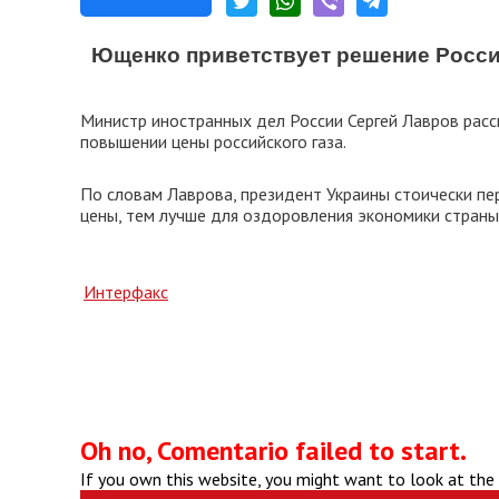
Ющенко приветствует решение России
Министр иностранных дел России Сергей Лавров расск
повышении цены российского газа.
По словам Лаврова, президент Украины стоически пер
цены, тем лучше для оздоровления экономики страны
Интерфакс
Oh no, Comentario failed to start.
If you own this website, you might want to look at the