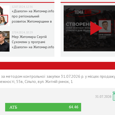
12.07.2024, 12:36
«Діалоги» на Житомир.info
про регіональний
розвиток Житомирщини в
умовах воєнного стану
17.04.2024, 10:29
Мер Житомира Сергій
Сухомлин у програмі
«Діалоги» на Житомир.info
 за методом контрольної закупки 31.07.2026 р. у місцях продажу
лежності, 55в, Сільпо, вул. Житній ринок, 1