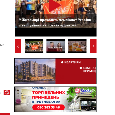
У Житомирі проходить чемпіонат України
з веслування на човнах «Дракон»
ные
у