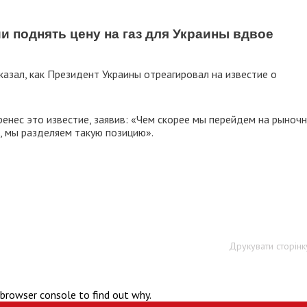
 поднять цену на газ для Украины вдвое
азал, как Президент Украины отреагировал на известие о
енес это известие, заявив: «Чем скорее мы перейдем на рыноч
, мы разделяем такую позицию».
Друкувати сторінк
 browser console to find out why.