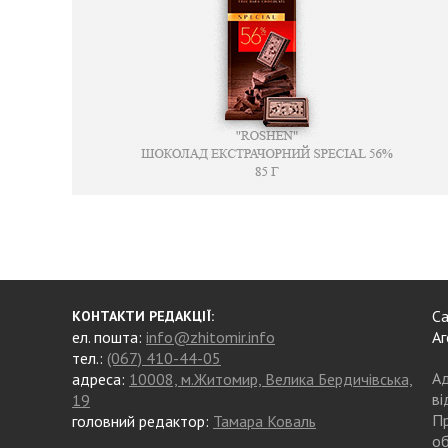
Са
КОНТАКТИ РЕДАКЦІЇ:
ел. пошта:
info@zhitomir.info
Аг
тел.:
(067) 410-44-05
Ад
адреса:
10008, м.Житомир, Велика Бердичівська,
ві
19
Пр
головний редактор:
Тамара Коваль
об