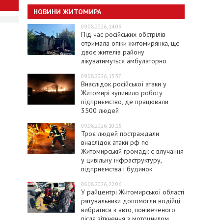
НОВИНИ ЖИТОМИРА
09.08.2026, 14:09
Під час російських обстрілів
отримала опіки житомирянка, ще
двоє жителів району
лікуватимуться амбулаторно
09.08.2026, 13:37
Внаслідок російської атаки у
Житомирі зупинило роботу
підприємство, де працювали
3500 людей
09.08.2026, 10:16
Троє людей постраждали
внаслідок атаки рф по
Житомирській громаді: є влучання
у цивільну інфраструктуру,
підприємства і будинок
08.08.2026, 22:06
У райцентрі Житомирської області
рятувальники допомогли водійці
вибратися з авто, понівеченого
після зіткнення з мотоциклом