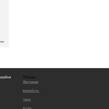
аційна
Погода
Житомир
вологість:
тиск:
вітер: