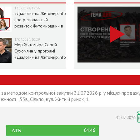
12.07.2024, 12:36
«Діалоги» на Житомир.info
про регіональний
розвиток Житомирщини в
умовах воєнного стану
17.04.2024, 10:29
Мер Житомира Сергій
Сухомлин у програмі
«Діалоги» на Житомир.info
 за методом контрольної закупки 31.07.2026 р. у місцях продажу
лежності, 55в, Сільпо, вул. Житній ринок, 1