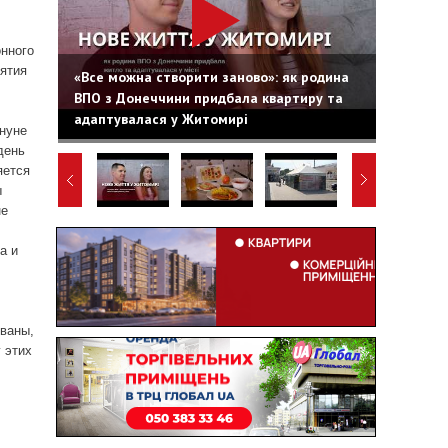
онного
нятия
«Все можна створити заново»: як родина
ВПО з Донеччини придбала квартиру та
адаптувалася у Житомирі
ануне
день
яется
ы
не
а и
ованы,
 этих