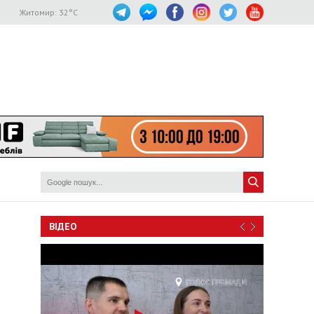
Житомир:
32
°C
ВІДЕО