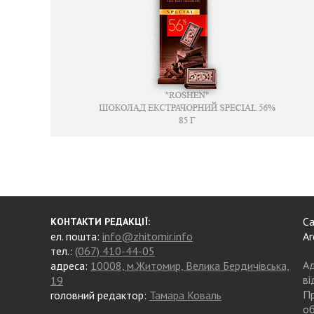
Са
КОНТАКТИ РЕДАКЦІЇ:
ел. пошта:
info@zhitomir.info
Аг
тел.:
(067) 410-44-05
Ад
адреса:
10008, м.Житомир, Велика Бердичівська,
ві
19
Пр
головний редактор:
Тамара Коваль
об