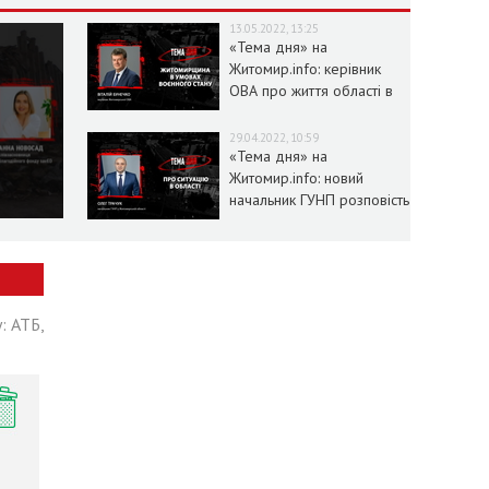
13.05.2022, 13:25
«Тема дня» на
Житомир.info: керівник
ОВА про життя області в
умовах воєнного стану
29.04.2022, 10:59
«Тема дня» на
Житомир.info: новий
начальник ГУНП розповість
про ситуацію в області
: АТБ,