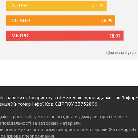
йт належить Товариству з обмеженою відповідальністю "Інформ
енція Житомир Інфо". Код ЄДРПОУ 33732896
міністрація сайту може не розділяти думку автора і не несе
дповідальності за авторські матеріали.
и повному чи частковому використанні матеріалів Житомир.info
ов’язкове гіперпосилання