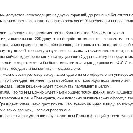
ых депутатов, переходящих из других фракций, до решения Конституци
ть возможность законодательного оформления Универсала и вопрос при
аявила координатор парламентского большинства Раиса Богатырева.
и, и насчитывает 239 депутатов (в действительности, как отметил нак
 коалицию сразу после ее образования, в то время как на сегодняшний 
депутату по собственному разумению голосовать независимо от того, явл
о мы сейчас ждем решения Конституционного Суда по этому вопросу, и м
людей, которые хотели бы быть членами коалиции до решения КСУ. И м
ять, обсудить и выполнить», - сказала она.
, можно вести разговор вокруг законодательного оформления универсал
 что Президент не имеет права требовать от коалиции позитивного или
мандата. Такое решение будет принимать парламент в целом.
етила, что по ним можно будет найти общую точку зрения, если Ющенко
ли изложены в речи Президента, они довольно эмоционально сформулир
резидент более четко даст понять, что именно он имел в виду, то вокруг
ую точку зрения», - резюмировала она.
 провести консультации с руководством Рады и фракций относительно