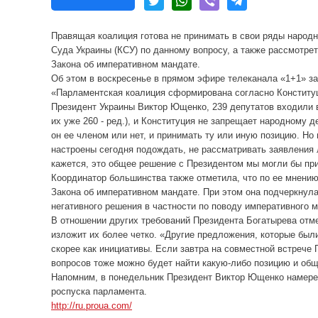
Правящая коалиция готова не принимать в свои ряды народн
Суда Украины (КСУ) по данному вопросу, а также рассмотре
Закона об императивном мандате.
Об этом в воскресенье в прямом эфире телеканала «1+1» з
«Парламентская коалиция сформирована согласно Конституци
Президент Украины Виктор Ющенко, 239 депутатов входили в
их уже 260 - ред.), и Конституция не запрещает народному 
он ее членом или нет, и принимать ту или иную позицию. Н
настроены сегодня подождать, не рассматривать заявления 
кажется, это общее решение с Президентом мы могли бы прин
Координатор большинства также отметила, что по ее мнению
Закона об императивном мандате. При этом она подчеркнула,
негативного решения в частности по поводу императивного 
В отношении других требований Президента Богатырева отм
изложит их более четко. «Другие предложения, которые бы
скорее как инициативы. Если завтра на совместной встрече П
вопросов тоже можно будет найти какую-либо позицию и общ
Напомним, в понедельник Президент Виктор Ющенко намерен
роспуска парламента.
http://ru.proua.com/