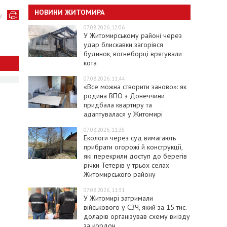
НОВИНИ ЖИТОМИРА
у
07.08.2026, 12:06
У Житомирському районі через
удар блискавки загорівся
будинок, вогнеборці врятували
кота
07.08.2026, 11:44
«Все можна створити заново»: як
родина ВПО з Донеччини
придбала квартиру та
адаптувалася у Житомирі
07.08.2026, 11:35
Екологи через суд вимагають
прибрати огорожі й конструкції,
які перекрили доступ до берегів
річки Тетерів у трьох селах
Житомирського району
07.08.2026, 11:31
У Житомирі затримали
військового у СЗЧ, який за 15 тис.
доларів організував схему виїзду
за кордон