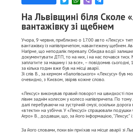
На Львівщині біля Сколе «
вантажівку зі щебнем
Учора, 9 червня, приблизно о 17.00 авто «Лексус» тип
вантажівку із напівпричепом, навантежену щебнем. Ава
Нагірне, що неподалік перевалу. Обидва водії залиши
документувати ДТП, то на них, і на нас почався тиск.
заплатите за машину і за все», – повідомив сьогодні, 
за кілька годин вже був на місці аварії.
Зі слів В., за кермом «балогівського» «Лексусу» був 
очевидно, з Києвом, звіряв кожне слово.
«Лексус» виконував правий поворот на швидкості понад 
лівим заднім колесом у колесо напівпричепа. По тому
далі перебуваючи на зустрічній смузі, оскільки дорог
«втекти» на узбіччя. У «Лексусі» спрацювали подушки 
Агро» В., додавши, що, за його інформацією, "Лексус" ї
За його словами, поки він приїхав на місце аварії зі Л