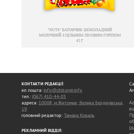
Са
КОНТАКТИ РЕДАКЦІЇ:
ел. пошта:
info@zhitomir.info
Аг
тел.:
(067) 410-44-05
Ад
адреса:
10008, м.Житомир, Велика Бердичівська,
ві
19
Пр
головний редактор:
Тамара Коваль
об
(д
РЕКЛАМНИЙ ВІДДІЛ:
ви