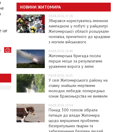
м
НОВИНИ ЖИТОМИРА
не
а
06.08.2026, 17:28
Збирався користуватись іменною
я
лампадкою у побуті: у райцентрі
е це
Житомирської області розшукали
чоловіка, причетного до крадіжки
з могили військового
у
06.08.2026, 16:48
Житомирська бригада посіла
перше місце за результатами
ураження ворога у липні
06.08.2026, 16:15
У селі Житомирського району на
ставку знайшли мертвими
молодих лебедів: попередньо
ознак браконьєрства не виявили
06.08.2026, 15:54
Понад 300 голосів зібрала
петиція до влади Житомира
щодо вирішення проблеми
безпритульних тварин та
забезпечення безпеки людей