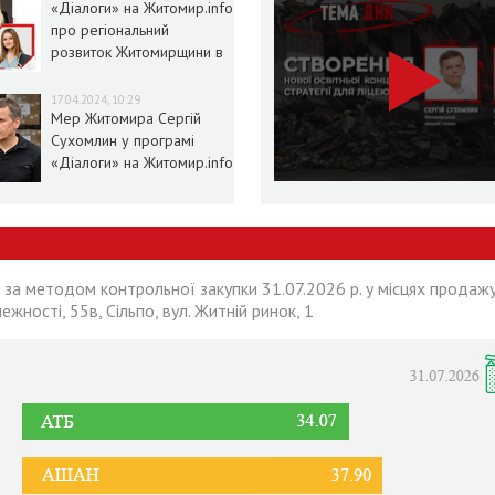
«Діалоги» на Житомир.info
про регіональний
розвиток Житомирщини в
умовах воєнного стану
17.04.2024, 10:29
Мер Житомира Сергій
Сухомлин у програмі
«Діалоги» на Житомир.info
 за методом контрольної закупки 31.07.2026 р. у місцях продажу
лежності, 55в, Сільпо, вул. Житній ринок, 1