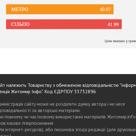
йт належить Товариству з обмеженою відповідальністю "Інформ
енція Житомир Інфо". Код ЄДРПОУ 33732896
міністрація сайту може не розділяти думку автора і не несе
дповідальності за авторські матеріали.
и повному чи частковому використанні матеріалів Житомир.info
ов’язкове гіперпосилання
ля інтернет-ресурсів), або письмова згода редакції (для друкова
дань)