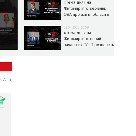
«Тема дня» на
Житомир.info: керівник
ОВА про життя області в
умовах воєнного стану
29.04.2022, 10:59
«Тема дня» на
Житомир.info: новий
начальник ГУНП розповість
про ситуацію в області
: АТБ,