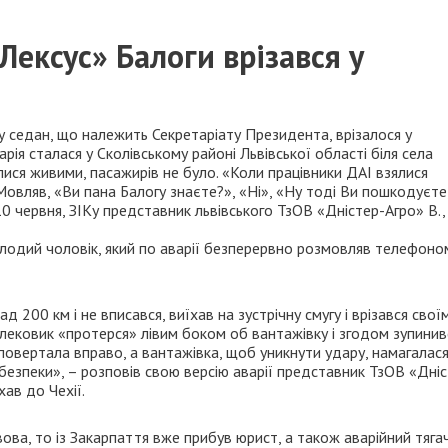
Лексус» Балоги врізався у
у седан, що належить Секретаріату Президента, врізалося у
рія сталася у Сколівському районі Львівської області біля села
лися живими, пасажирів не було. «Коли працівники ДАІ взялися
 Мовляв, «Ви пана Балогу знаєте?», «Ні», «Ну тоді Ви пошкодуєте
10 червня, ЗІКу представник львівського ТзОВ «Дністер-Агро» В.,
молодий чоловік, який по аварії безперервно розмовляв телефоно
200 км і не вписався, виїхав на зустрічну смугу і врізався свої
 лековик «протерся» лівим боком об вантажівку і згодом зупинив
а повертала вправо, а вантажівка, щоб уникнути удару, намагалас
безпеки», – розповів свою версію аварії представник ТзОВ «Дні
хав до Чехії.
ьвова, то із Закарпаття вже прибув юрист, а також аварійний тягач