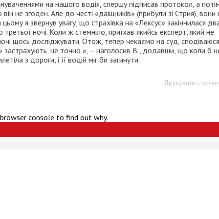
инуваченнями на нашого водія, спершу підписав протокол, а поті
н не згоден. Але до честі «даішників» (прибули зі Стрия), вони 
 цьому я звернув увагу, що страхівка на «Лексус» закінчилася дв
третьої ночі. Коли ж стемніло, приїхав якийсь експерт, який не
очі щось досліджувати. Отож, тепер чекаємо на суд, сподіваюс
 застрахують, це точно », – наголосив В., додавши, що коли б н
етіла з дороги, і її водій міг би загинути.
Друкувати сторінк
 browser console to find out why.