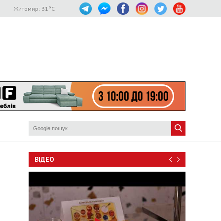
Житомир:
31
°C
ВІДЕО