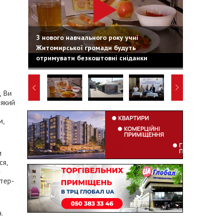
З нового навчального року учні
Житомирської громади будуть
отримувати безкоштовні сніданки
, Ви
 який
м,
м
ся,
я
стер-
.