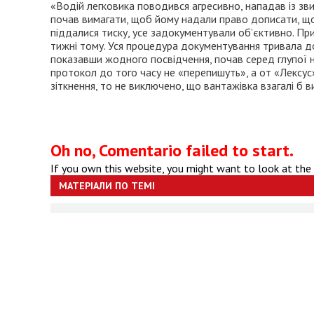
«Водій легковика поводився агресивно, нападав із зв
почав вимагати, щоб йому надали право дописати, що ві
піддалися тиску, усе задокументували об’єктивно. При
тижні тому. Уся процедура документування тривала до 
показавши жодного посвідчення, почав серед глупої н
протокол до того часу не «перепишуть», а от «Лексус»
зіткнення, то не виключено, що вантажівка взагалі б вил
Oh no, Comentario failed to start.
If you own this website, you might want to look at the
МАТЕРІАЛИ ПО ТЕМІ