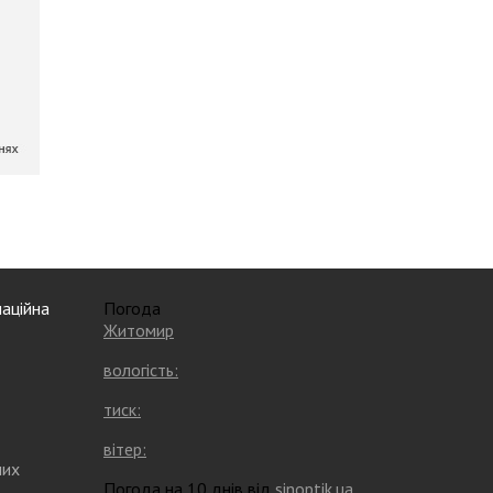
аційна
Погода
Житомир
вологість:
тиск:
вітер:
них
Погода на 10 днів від
sinoptik.ua