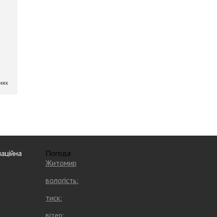
аційна
Погода
Житомир
вологість:
тиск:
вітер: