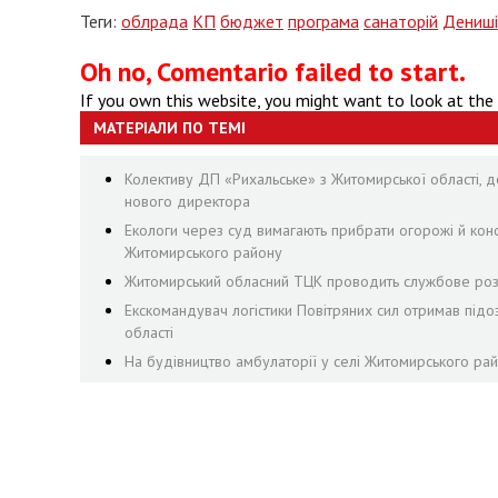
Теги:
облрада
КП
бюджет
програма
санаторій
Дениші
Oh no, Comentario failed to start.
If you own this website, you might want to look at the
МАТЕРІАЛИ ПО ТЕМІ
Колективу ДП «Рихальське» з Житомирської області, де
нового директора
Екологи через суд вимагають прибрати огорожі й конст
Житомирського району
Житомирський обласний ТЦК проводить службове розс
Екскомандувач логістики Повітряних сил отримав підо
області
На будівництво амбулаторії у селі Житомирського рай