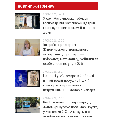
НОВИНИ ЖИТОМИРА
07.08.2026, 16:31
У селі Житомирської області
господар під час сварки вдарив
гостя кухонним ножем й пішов з
дому
07.08.2026, 15:36
Інтерв’ю з ректором
Житомирського державного
університету про перший
пріоритет, математику, рейтинги та
особливості вступу-2026
07.08.2026, 15:24
На трасі у Житомирській області
п’яний водій порушив ПДР й
кілька разів пропонував
патрульним 400 доларів хабаря
07.08.2026, 15:12
Від Польової до гідропарку у
Житомирі курсує нова маршрутка,
у міськраді й ОДА кажуть, що в
автобусній мережі такої немає