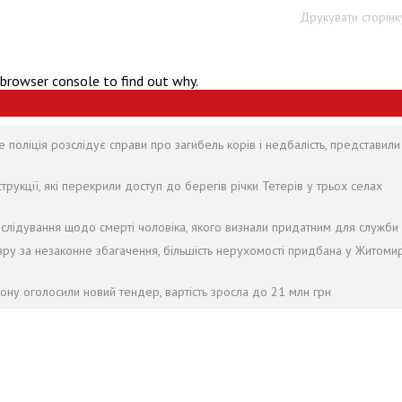
Друкувати сторінк
 browser console to find out why.
 поліція розслідує справи про загибель корів і недбалість, представили
рукції, які перекрили доступ до берегів річки Тетерів у трьох селах
лідування щодо смерті чоловіка, якого визнали придатним для служби 
зру за незаконне збагачення, більшість нерухомості придбана у Житомир
ону оголосили новий тендер, вартість зросла до 21 млн грн