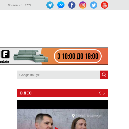
Житомир:
32
°C
ВІДЕО