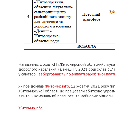
Нагадаємо, дохід КП «Житомирський обласний лікувал
дорослого населення «Дениші» у 2021 році склав 3,7 
у санаторії
заборгованість по виплаті заробітної плат
Як повідомляв
Житомир.info
, 12 жовтня 2021 року п
Житомирської області, які працювали збитково упро
з питань комунальної власності та майнових відносин
Житомир.info