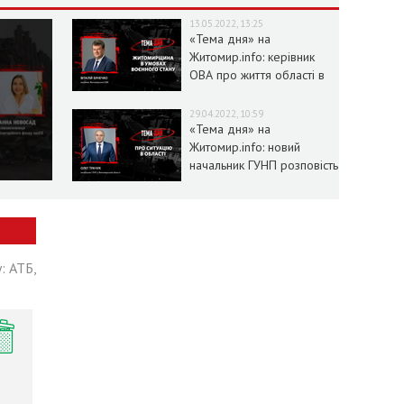
13.05.2022, 13:25
«Тема дня» на
Житомир.info: керівник
ОВА про життя області в
умовах воєнного стану
29.04.2022, 10:59
«Тема дня» на
Житомир.info: новий
начальник ГУНП розповість
про ситуацію в області
: АТБ,