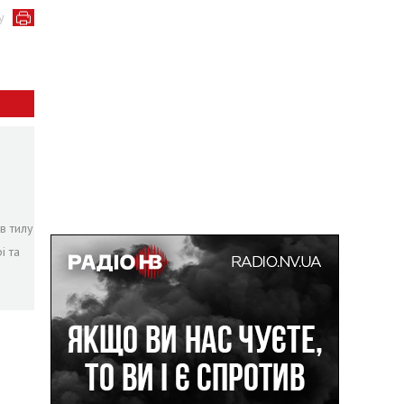
у
в тилу
і та