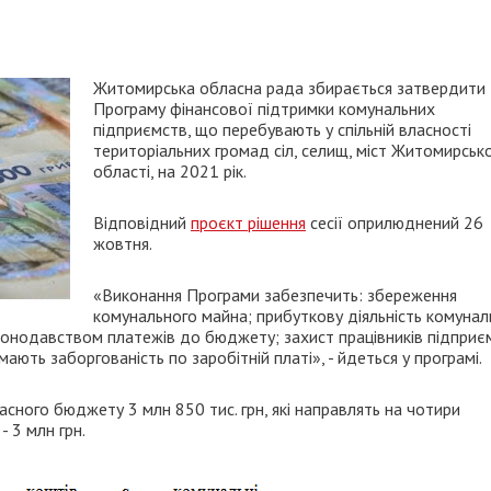
Житомирська обласна рада збирається затвердити
Програму фінансової підтримки комунальних
підприємств, що перебувають у спільній власності
територіальних громад сіл, селищ, міст Житомирськ
області, на 2021 рік.
Відповідний
проєкт рішення
сесії оприлюднений 26
жовтня.
«Виконання Програми забезпечить: збереження
комунального майна; прибуткову діяльність комунал
конодавством платежів до бюджету; захист працівників підприє
мають заборгованість по заробітній платі», - йдеться у програмі.
сного бюджету 3 млн 850 тис. грн, які направлять на чотири
 3 млн грн.