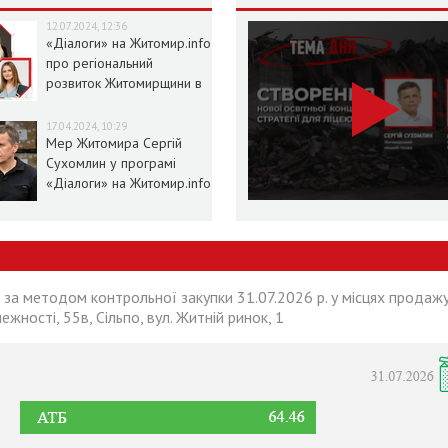
12.07.2024, 12:36
«Діалоги» на Житомир.info
про регіональний
розвиток Житомирщини в
умовах воєнного стану
17.04.2024, 10:29
Мер Житомира Сергій
Сухомлин у програмі
«Діалоги» на Житомир.info
 за методом контрольної закупки 31.07.2026 р. у місцях продажу
лежності, 55в, Сільпо, вул. Житній ринок, 1