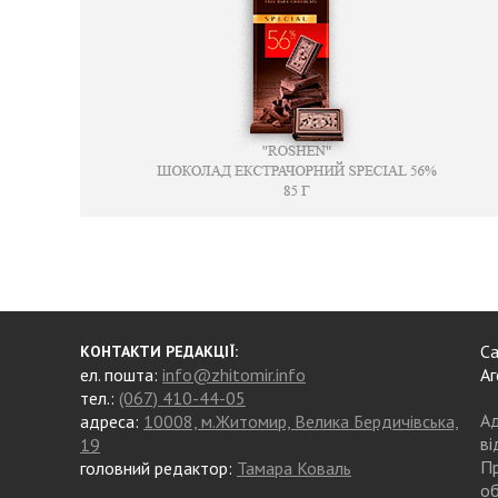
Са
КОНТАКТИ РЕДАКЦІЇ:
ел. пошта:
info@zhitomir.info
Аг
тел.:
(067) 410-44-05
Ад
адреса:
10008, м.Житомир, Велика Бердичівська,
ві
19
Пр
головний редактор:
Тамара Коваль
об