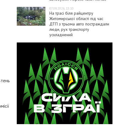
07.08.2026, 15:10
На трасі біля райцентру
Житомирської області під час
ДТП з трьома авто постраждали
люди, рух транспорту
ускладнений
втень
місії