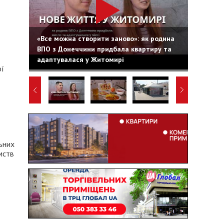
«Все можна створити заново»: як родина
ВПО з Донеччини придбала квартиру та
адаптувалася у Житомирі
ої
ьних
мств