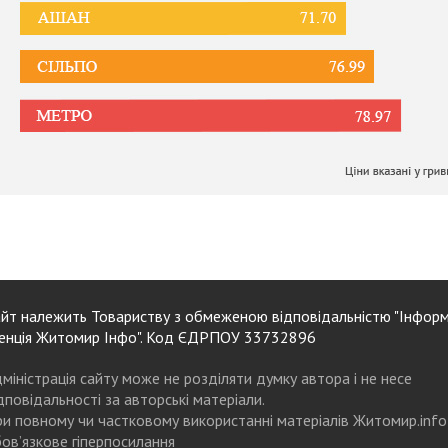
йт належить Товариству з обмеженою відповідальністю "Інформ
енція Житомир Інфо". Код ЄДРПОУ 33732896
міністрація сайту може не розділяти думку автора і не несе
дповідальності за авторські матеріали.
и повному чи частковому використанні матеріалів Житомир.info
ов’язкове гіперпосилання