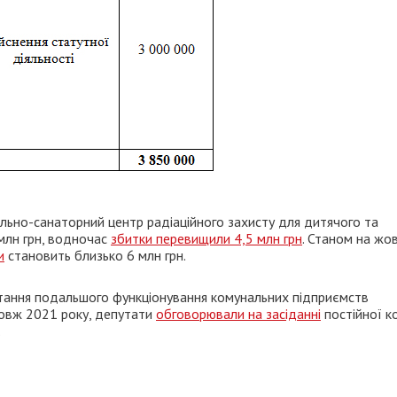
ьно-санаторний центр радіаційного захисту для дитячого та
млн грн, водночас
збитки перевищили 4,5 млн грн
. Станом на жо
и
становить близько 6 млн грн.
итання подальшого функціонування комунальних підприємств
довж 2021 року, депутати
обговорювали на засіданні
постійної ко
.