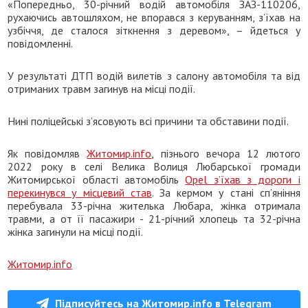
«Попередньо, 30-річний водій автомобіля ЗАЗ-110206,
рухаючись автошляхом, не впорався з керуванням, з’їхав на
узбіччя, де сталося зіткнення з деревом», – йдеться у
повідомленні.
У результаті ДТП водій вилетів з салону автомобіля та від
отриманих травм загинув на місці події.
Нині поліцейські з’ясовують всі причини та обставини події.
Як повідомляв
Житомир.info
, пізнього вечора 12 лютого
2022 року в селі Велика Волиця Любарської громади
Житомирської області автомобіль
Opel з’їхав з дороги і
перекинувся у місцевий став
. За кермом у стані сп’яніння
перебувала 33-річна жителька Любара, жінка отримала
травми, а от її пасажири - 21-річний хлопець та 32-річна
жінка загинули на місці події.
Житомир.info
Підписуйтесь на Житомир.info в Telegram