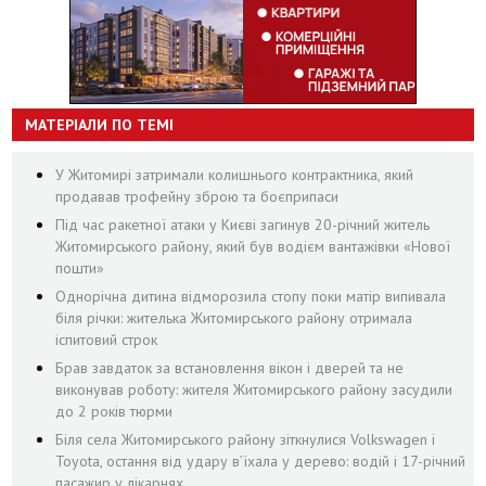
МАТЕРІАЛИ ПО ТЕМІ
У Житомирі затримали колишнього контрактника, який
продавав трофейну зброю та боєприпаси
Під час ракетної атаки у Києві загинув 20-річний житель
Житомирського району, який був водієм вантажівки «Нової
пошти»
Однорічна дитина відморозила стопу поки матір випивала
біля річки: жителька Житомирського району отримала
іспитовий строк
Брав завдаток за встановлення вікон і дверей та не
виконував роботу: жителя Житомирського району засудили
до 2 років тюрми
Біля села Житомирського району зіткнулися Volkswagen і
Toyota, остання від удару вʼїхала у дерево: водій і 17-річний
пасажир у лікарнях