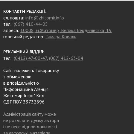
КОНТАКТИ РЕДАКЦІЇ:
ел. пошта:
info@zhitomir.info
тел.:
(067) 410-44-05
адреса:
10008, м.Житомир, Велика Бердичівська, 19
головний редактор:
Тамара Коваль
РЕКЛАМНИЙ ВІДДІЛ:
тел.:
(0412) 47-00-47
,
(067) 412-63-04
Сайт належить Товариству
з обмеженою
відповідальністю
"Інформаційна Агенція
Житомир Інфо". Код
ЄДРПОУ 33732896
Адміністрація сайту може
не розділяти думку автора
і не несе відповідальності
за авторські матеріали.