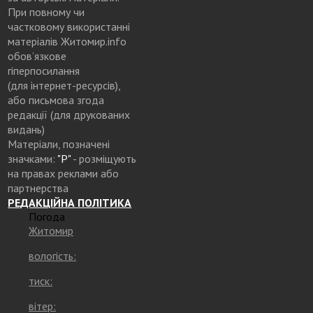
При повному чи
частковому використанні
матеріалів Житомир.info
обов’язкове
гіперпосилання
(для інтернет-ресурсів),
або письмова згода
редакції (для друкованих
видань)
Матеріали, позначені
значками:
"Р"
- розміщують
на правах реклами або
партнерства
РЕДАКЦІЙНА ПОЛІТИКА
Погода
Житомир
вологість:
тиск:
вітер: