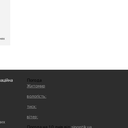
аційна
Погода
Житомир
вологість:
тиск:
вітер:
них
Погода на 10 днів від
sinoptik.ua