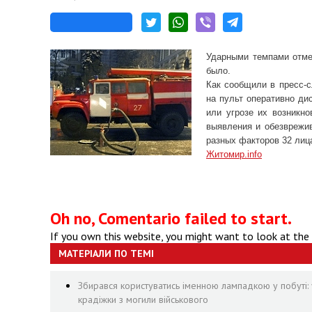
Ударными темпами отме
было.
Как сообщили в пресс-
на пульт оперативно ди
или угрозе их возникн
выявления и обезврежи
разных факторов 32 лица
Житомир.info
Oh no, Comentario failed to start.
If you own this website, you might want to look at the
МАТЕРІАЛИ ПО ТЕМІ
Збирався користуватись іменною лампадкою у побуті: 
крадіжки з могили військового