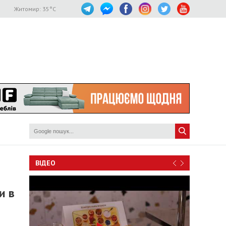
Житомир:
35
°C
ВІДЕО
и в