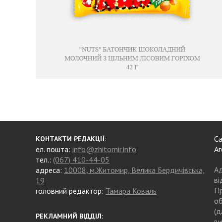
Са
КОНТАКТИ РЕДАКЦІЇ:
ел. пошта:
info@zhitomir.info
Аг
тел.:
(067) 410-44-05
Ад
адреса:
10008, м.Житомир, Велика Бердичівська,
ві
19
Пр
головний редактор:
Тамара Коваль
об
(д
РЕКЛАМНИЙ ВІДДІЛ:
ви