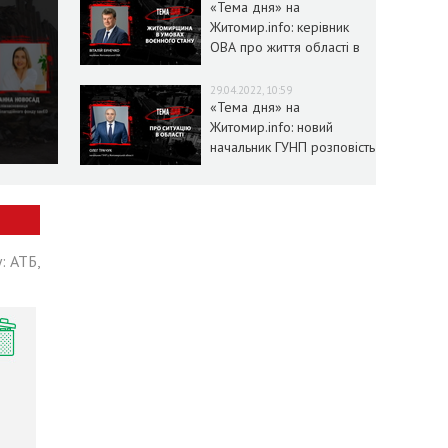
«Тема дня» на
Житомир.info: керівник
ОВА про життя області в
умовах воєнного стану
29.04.2022, 10:59
«Тема дня» на
Житомир.info: новий
начальник ГУНП розповість
про ситуацію в області
: АТБ,