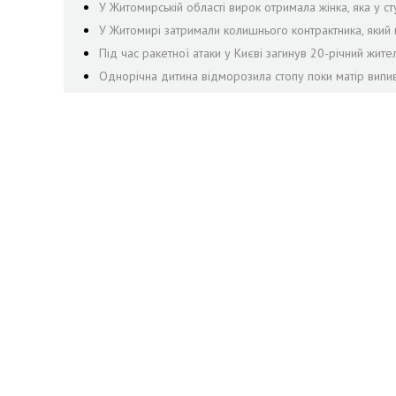
У Житомирській області вирок отримала жінка, яка у сту
У Житомирі затримали колишнього контрактника, яки
Під час ракетної атаки у Києві загинув 20-річний жит
Однорічна дитина відморозила стопу поки матір випив