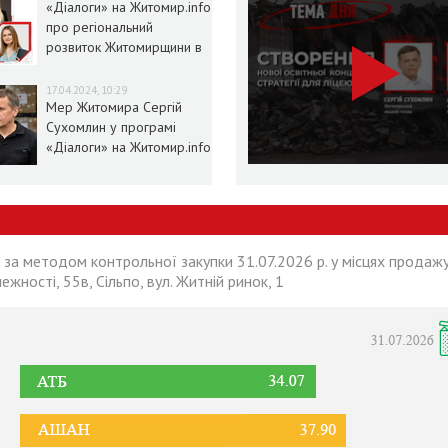
«Діалоги» на Житомир.info
про регіональний
розвиток Житомирщини в
умовах воєнного стану
17.04.2024, 10:29
Мер Житомира Сергій
Сухомлин у програмі
«Діалоги» на Житомир.info
 за методом контрольної закупки 31.07.2026 р. у місцях продажу
лежності, 55в, Сільпо, вул. Житній ринок, 1