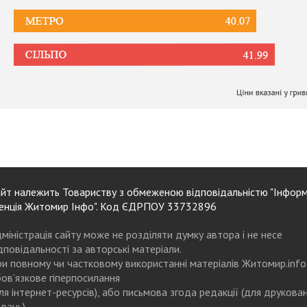
йт належить Товариству з обмеженою відповідальністю "Інформ
енція Житомир Інфо". Код ЄДРПОУ 33732896
міністрація сайту може не розділяти думку автора і не несе
дповідальності за авторські матеріали.
и повному чи частковому використанні матеріалів Житомир.info
ов’язкове гіперпосилання
ля інтернет-ресурсів), або письмова згода редакції (для друкова
дань)