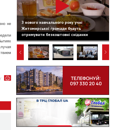
З нового навчального року учні
вно не
Житомирської громади будуть
отримувати безкоштовні сніданки
недели
бытиях
случая
ствием
у