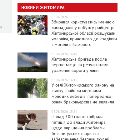
НОВИНИ ЖИТОМИРА
06.08.2026, 17:28
Збирався користуватись іменною
ок
лампадкою у побуті: у райцентрі
Житомирської області розшукали
чоловіка, причетного до крадіжки
з могили військового
06.08.2026, 16:48
Житомирська бригада посіла
перше місце за результатами
ураження ворога у липні
06.08.2026, 16:15
У селі Житомирського району на
ставку знайшли мертвими
молодих лебедів: попередньо
ознак браконьєрства не виявили
06.08.2026, 15:54
Понад 300 голосів зібрала
петиція до влади Житомира
щодо вирішення проблеми
безпритульних тварин та
забезпечення безпеки людей