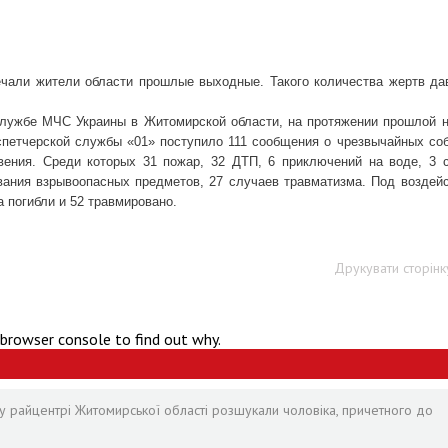
чали жители области прошлые выходные. Такого количества жертв да
службе МЧС Украины в Житомирской области, на протяжении прошлой 
спетчерской службы «01» поступило 111 сообщения о чрезвычайных со
овения. Среди которых 31 пожар, 32 ДТП, 6 приключений на воде, 3 
вания взрывоопасных предметов, 27 случаев травматизма. Под воздей
 погибли и 52 травмировано.
Друкувати сторінк
 browser console to find out why.
у райцентрі Житомирської області розшукали чоловіка, причетного до