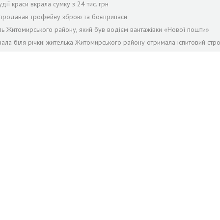
дії краси вкрала сумку з 24 тис. грн
й продавав трофейну зброю та боєприпаси
ель Житомирського району, який був водієм вантажівки «Нової пошти»
ала біля річки: жителька Житомирського району отримала іспитовий стр