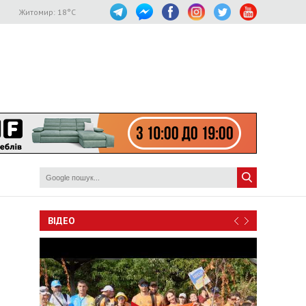
Житомир:
18
°C
ВІДЕО