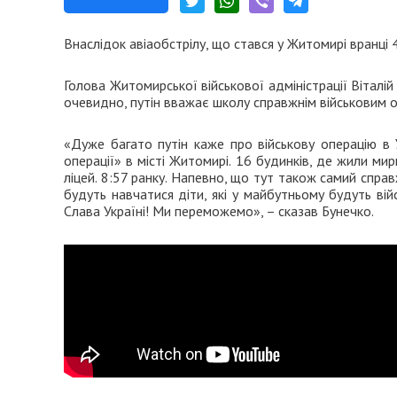
Внаслідок авіаобстрілу, що стався у Житомирі вранці 
Голова Житомирської військової адміністрації Віталі
очевидно, путін вважає школу справжнім військовим о
«Дуже багато путін каже про військову операцію в У
операції» в місті Житомирі. 16 будинків, де жили мирн
ліцей. 8:57 ранку. Напевно, що тут також самий спра
будуть навчатися діти, які у майбутньому будуть вій
Слава Україні! Ми переможемо», – сказав Бунечко.