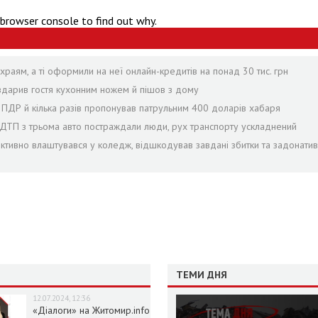
 browser console to find out why.
раям, а ті оформили на неї онлайн-кредитів на понад 30 тис. грн
 вдарив гостя кухонним ножем й пішов з дому
в ПДР й кілька разів пропонував патрульним 400 доларів хабаря
с ДТП з трьома авто постраждали люди, рух транспорту ускладнений
іктивно влаштувався у коледж, відшкодував завдані збитки та задонатив
ТЕМИ ДНЯ
12.07.2024, 12:36
«Діалоги» на Житомир.info