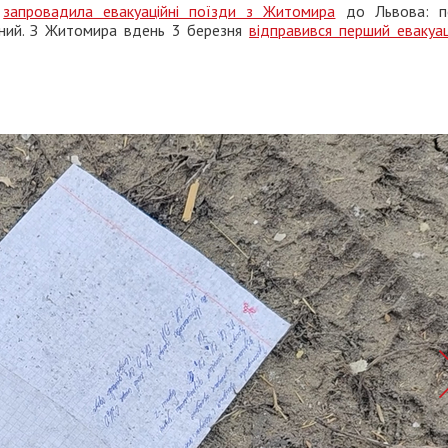
я
запровадила евакуаційні поїзди з Житомира
до Львова: п
тний. З Житомира вдень 3 березня
відправився перший евакуац