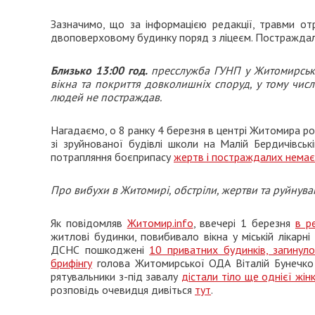
Зазначимо, що за інформацією редакції, травми от
двоповерховому будинку поряд з ліцеєм. Постраждала 
Близько 13:00 год.
пресслужба ГУНП у Житомирськ
вікна та покриття довколишніх споруд, у тому числ
людей не постраждав.
Нагадаємо, о 8 ранку 4 березня в центрі Житомира ро
зі зруйнованої будівлі школи на Малій Бердичівсь
потрапляння боєприпасу
жертв і постраждалих немає
Про вибухи в Житомирі, обстріли, жертви та руйнуван
Як повідомляв
Житомир.info
, ввечері 1 березня
в р
житлові будинки, повибивало вікна у міській лікарн
ДСНС пошкоджені
10 приватних будинків, загинул
брифінгу
голова Житомирської ОДА Віталій Бунечко
рятувальники з-під завалу
дістали тіло ще однієї жін
розповідь очевидця дивіться
тут
.