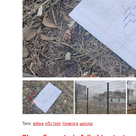
Теги:
війна
обстріл
тривога
школа