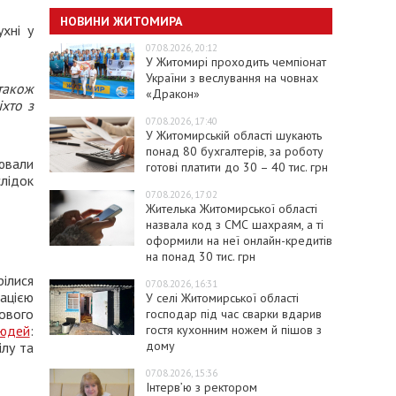
НОВИНИ ЖИТОМИРА
хні у
07.08.2026, 20:12
У Житомирі проходить чемпіонат
України з веслування на човнах
також
«Дракон»
хто з
07.08.2026, 17:40
У Житомирській області шукають
понад 80 бухгалтерів, за роботу
ювали
готові платити до 30 – 40 тис. грн
лідок
07.08.2026, 17:02
Жителька Житомирської області
назвала код з СМС шахраям, а ті
оформили на неї онлайн-кредитів
на понад 30 тис. грн
ілися
07.08.2026, 16:31
ацією
У селі Житомирської області
ового
господар під час сварки вдарив
гостя кухонним ножем й пішов з
людей
:
дому
ілу та
07.08.2026, 15:36
Інтерв’ю з ректором