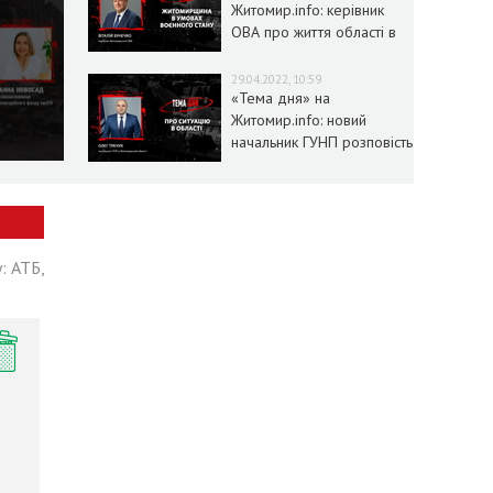
Житомир.info: керівник
ОВА про життя області в
умовах воєнного стану
29.04.2022, 10:59
«Тема дня» на
Житомир.info: новий
начальник ГУНП розповість
про ситуацію в області
: АТБ,