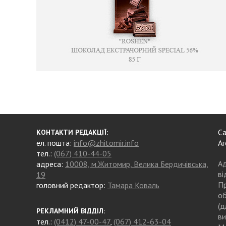
Са
КОНТАКТИ РЕДАКЦІЇ:
ел. пошта:
info@zhitomir.info
Аг
тел.:
(067) 410-44-05
Ад
адреса:
10008, м.Житомир, Велика Бердичівська,
ві
19
Пр
головний редактор:
Тамара Коваль
об
(д
РЕКЛАМНИЙ ВІДДІЛ:
ви
тел.:
(0412) 47-00-47
,
(067) 412-63-04