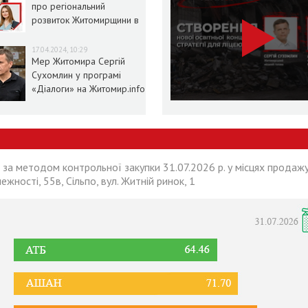
про регіональний
розвиток Житомирщини в
умовах воєнного стану
17.04.2024, 10:29
Мер Житомира Сергій
Сухомлин у програмі
«Діалоги» на Житомир.info
 за методом контрольної закупки 31.07.2026 р. у місцях продажу
лежності, 55в, Сільпо, вул. Житній ринок, 1