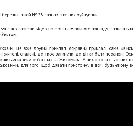
4 березня, ліцей № 25 зазнав значних руйнувань.
й Бунечко записав відео на фоні навчального закладу, зазначивш
б’єктом.
країні. Це вже другий приклад, яскравий приклад, саме «війс
і жителі, спалені, де троє загинули, де дітки були поранені. Ос
вжній військовий об’єкт міста Житомира. В цих школах, в інших 
ськовими, для того, щоб давати пристойну відсіч будь-якому в