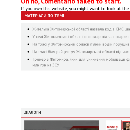
Oh no, Comentario failed to start.
If you own this website, you might want to look at the
МАТЕРІАЛИ ПО ТЕМІ
Жителька Житомирської області назвала код з СМС шах
У селі Житомирської області господар під час сварки
На трасі у Житомирській області п’яний водій поруши
На трасі біля райцентру Житомирської області під ча
Тренер з Житомира, який для уникнення мобілізації ф
млн грн на ЗСУ
ДІАЛОГИ