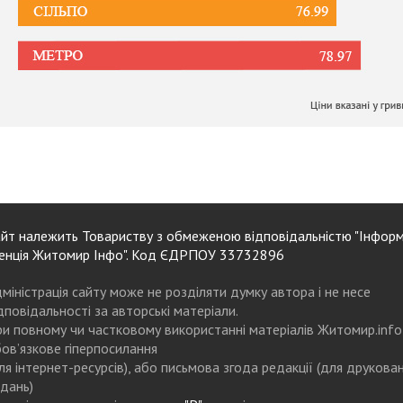
йт належить Товариству з обмеженою відповідальністю "Інформ
енція Житомир Інфо". Код ЄДРПОУ 33732896
міністрація сайту може не розділяти думку автора і не несе
дповідальності за авторські матеріали.
и повному чи частковому використанні матеріалів Житомир.info
ов’язкове гіперпосилання
ля інтернет-ресурсів), або письмова згода редакції (для друкова
дань)