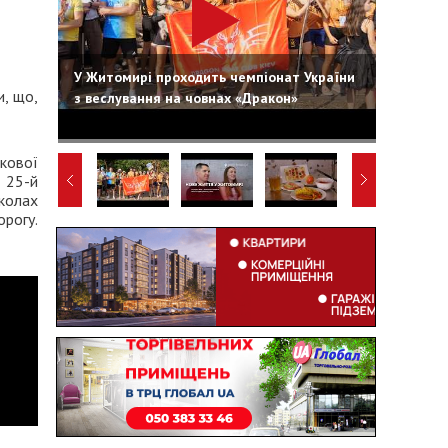
У Житомирі проходить чемпіонат України
и, що,
з веслування на човнах «Дракон»
ькової
ь 25-й
школах
орогу.