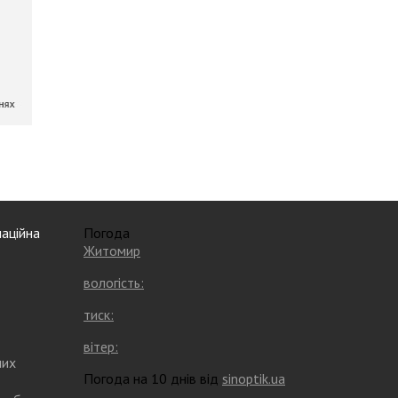
аційна
Погода
Житомир
вологість:
тиск:
вітер:
них
Погода на 10 днів від
sinoptik.ua