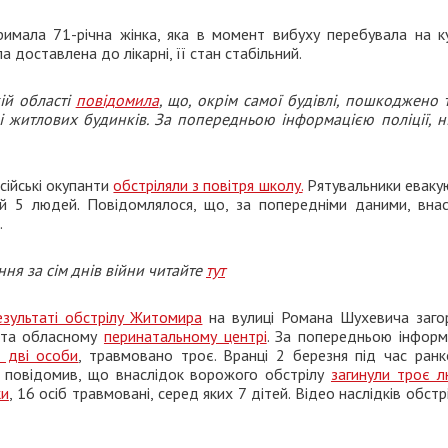
римала 71-річна жінка, яка в момент вибуху перебувала на ку
доставлена до лікарні, її стан стабільний.
ій області
повідомила
, що, окрім самої будівлі, пошкоджено 
і житлових будинків. За попередньою інформацією поліції, ні
сійські окупанти
обстріляли з повітря школу.
Рятувальники еваку
кій 5 людей. Повідомлялося, що, за попередніми даними, внас
.
ня за сім днів війни читайте
тут
езультаті обстрілу Житомира
на вулиці Романа Шухевича загор
і та обласному
перинатальному центрі
. За попередньою інформ
о дві особи
, травмовано троє. Вранці 2 березня під час ранк
 повідомив, що внаслідок ворожого обстрілу
загинули троє 
ки
, 16 осіб травмовані, серед яких 7 дітей. Відео наслідків обстр