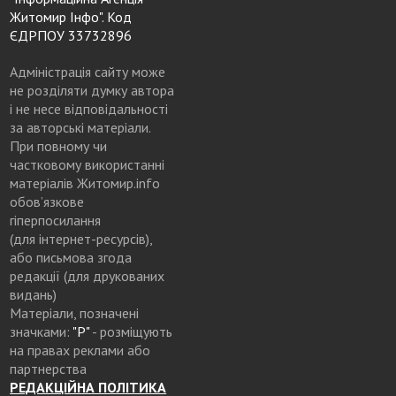
Житомир Інфо". Код
ЄДРПОУ 33732896
Адміністрація сайту може
не розділяти думку автора
і не несе відповідальності
за авторські матеріали.
При повному чи
частковому використанні
матеріалів Житомир.info
обов’язкове
гіперпосилання
(для інтернет-ресурсів),
або письмова згода
редакції (для друкованих
видань)
Матеріали, позначені
значками:
"Р"
- розміщують
на правах реклами або
партнерства
РЕДАКЦІЙНА ПОЛІТИКА