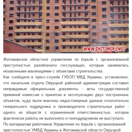
Житомирское областное управление по борьбе с организованной
преступностью разоблачило госслужащих, которые занимались
незаконными махинациями с объектами строительства.
Как сообщили в пресс-службе ГУБОП МВД Украины, установлено,
что начальник отдела Овруцкой районной администрации составил
неправдивые официальные документы - акты государственной
приемной комиссии о принятии в эксплуатацию двух построенных
объектов, куда были внесены недостоверные данные относительно
генерального подрядчика и производителя строительных работ -
одного из обществ с ограниченной ответственностью, которое
фактически работы не выполняло и генподрядчиком не выступало.
По материалам работников Управления по борьбе с организованной
преступностью УМВД Украины в Житомирской области Овруцкой