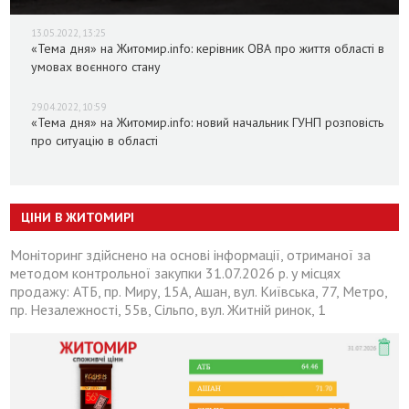
13.05.2022, 13:25
«Тема дня» на Житомир.info: керівник ОВА про життя області в
умовах воєнного стану
29.04.2022, 10:59
«Тема дня» на Житомир.info: новий начальник ГУНП розповість
про ситуацію в області
ЦІНИ В ЖИТОМИРІ
Моніторинг здійснено на основі інформації, отриманої за
методом контрольної закупки 31.07.2026 р. у місцях
продажу: АТБ, пр. Миру, 15А, Ашан, вул. Київська, 77, Метро,
пр. Незалежності, 55в, Сільпо, вул. Житній ринок, 1