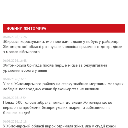
НОВИНИ ЖИТОМИРА
06.08.2026, 17:28
Збирався користуватись іменною лампадкою у побуті: у райцентрі
Житомирської області розшукали чоловіка, причетного до крадіжки
з могили військового
06.08.2026, 16:48
Житомирська бригада посіла перше місце за результатами
ураження ворога у липні
06.08.2026, 16:15
У селі Житомирського району на ставку знайшли мертвими молодих
лебедів: попередньо ознак браконьєрства не виявили
06.08.2026, 15:54
Понад 300 голосів зібрала петиція до влади Житомира щодо
вирішення проблеми безпритульних тварин та забезпечення
безпеки людей
06.08.2026, 15:18
У Житомирській області вирок отримала жінка, яка у студії краси