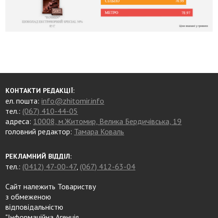
КОНТАКТИ РЕДАКЦІЇ:
ел. пошта:
info@zhitomir.info
тел.:
(067) 410-44-05
адреса:
10008, м.Житомир, Велика Бердичівська, 19
головний редактор:
Тамара Коваль
РЕКЛАМНИЙ ВІДДІЛ:
тел.:
(0412) 47-00-47
,
(067) 412-63-04
Сайт належить Товариству
з обмеженою
відповідальністю
"Інформаційна Агенція