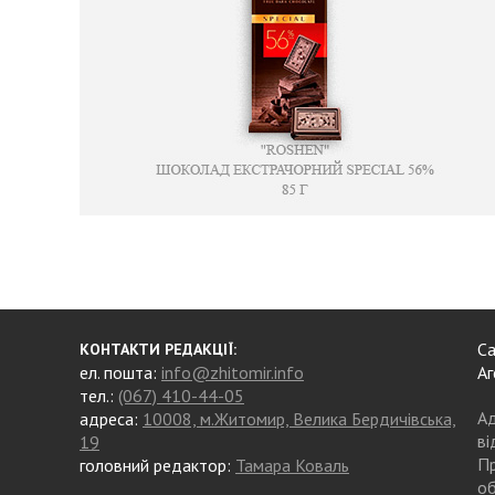
Са
КОНТАКТИ РЕДАКЦІЇ:
ел. пошта:
info@zhitomir.info
Аг
тел.:
(067) 410-44-05
Ад
адреса:
10008, м.Житомир, Велика Бердичівська,
ві
19
Пр
головний редактор:
Тамара Коваль
об