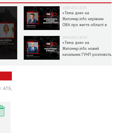
13.05.2022, 13:25
«Тема дня» на
Житомир.info: керівник
ОВА про життя області в
умовах воєнного стану
29.04.2022, 10:59
«Тема дня» на
Житомир.info: новий
начальник ГУНП розповість
про ситуацію в області
: АТБ,