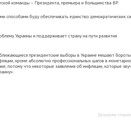
еской команды – Президента, премьера и большинства ВР.
ыми способами буду обеспечивать единство демократических си
роблему Украины и поддерживает страну на пути развития
риближающиеся президентские выборы в Украине мешают боротьс
нфляции, кроме абсолютно профессиональных шагов в монетарно
ие, потому что некоторые заявления об инфляции, которые зву
раину».
Друкувати сторінк