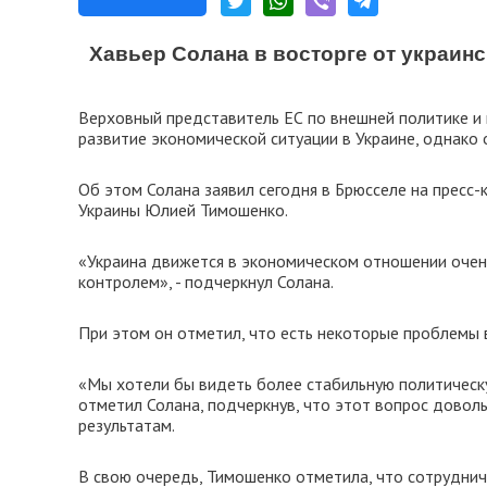
Хавьер Солана в восторге от украин
Верховный представитель ЕС по внешней политике и
развитие экономической ситуации в Украине, однако
Об этом Солана заявил сегодня в Брюсселе на пресс
Украины Юлией Тимошенко.
«Украина движется в экономическом отношении очень
контролем», - подчеркнул Солана.
При этом он отметил, что есть некоторые проблемы 
«Мы хотели бы видеть более стабильную политическу
отметил Солана, подчеркнув, что этот вопрос доволь
результатам.
В свою очередь, Тимошенко отметила, что сотруднич