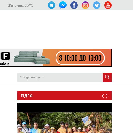
Житомир:
23
°C
ВІДЕО