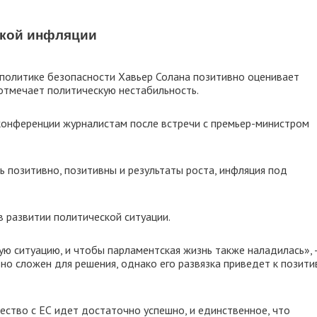
ской инфляции
 политике безопасности Хавьер Солана позитивно оценивает
 отмечает политическую нестабильность.
-конференции журналистам после встречи с премьер-министром
 позитивно, позитивны и результаты роста, инфляция под
в развитии политической ситуации.
ю ситуацию, и чтобы парламентская жизнь также наладилась», 
но сложен для решения, однако его развязка приведет к позит
ество с ЕС идет достаточно успешно, и единственное, что