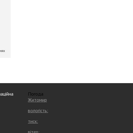
аційна
Погода
Житомир
вологість:
тиск:
вітер: