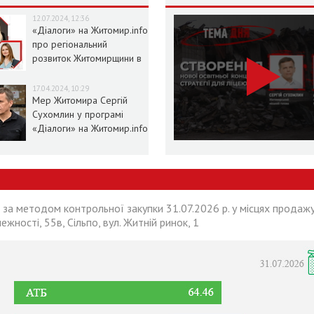
12.07.2024, 12:36
«Діалоги» на Житомир.info
про регіональний
розвиток Житомирщини в
умовах воєнного стану
17.04.2024, 10:29
Мер Житомира Сергій
Сухомлин у програмі
«Діалоги» на Житомир.info
 за методом контрольної закупки 31.07.2026 р. у місцях продажу
лежності, 55в, Сільпо, вул. Житній ринок, 1