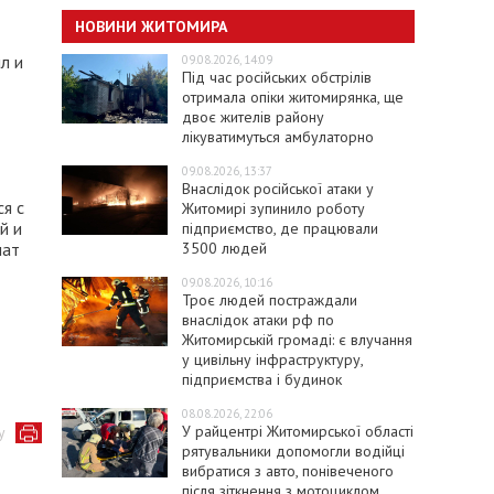
НОВИНИ ЖИТОМИРА
л и
09.08.2026, 14:09
Під час російських обстрілів
отримала опіки житомирянка, ще
двоє жителів району
лікуватимуться амбулаторно
09.08.2026, 13:37
Внаслідок російської атаки у
я с
Житомирі зупинило роботу
й и
підприємство, де працювали
3500 людей
чат
09.08.2026, 10:16
Троє людей постраждали
внаслідок атаки рф по
Житомирській громаді: є влучання
у цивільну інфраструктуру,
підприємства і будинок
08.08.2026, 22:06
У райцентрі Житомирської області
у
рятувальники допомогли водійці
вибратися з авто, понівеченого
після зіткнення з мотоциклом