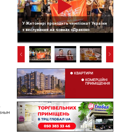
У Житомирі проходить чемпіонат України
з веслування на човнах «Дракон»
-
ивным