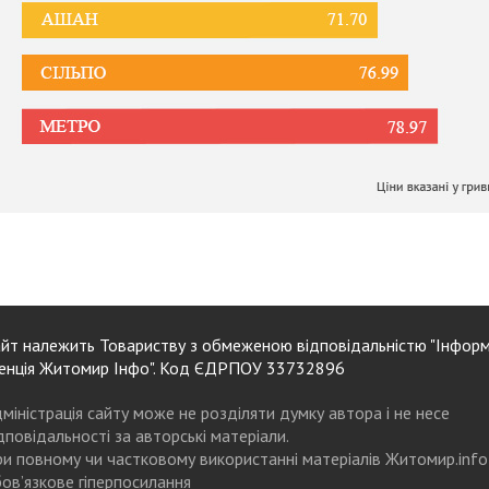
йт належить Товариству з обмеженою відповідальністю "Інформ
енція Житомир Інфо". Код ЄДРПОУ 33732896
міністрація сайту може не розділяти думку автора і не несе
дповідальності за авторські матеріали.
и повному чи частковому використанні матеріалів Житомир.info
ов’язкове гіперпосилання