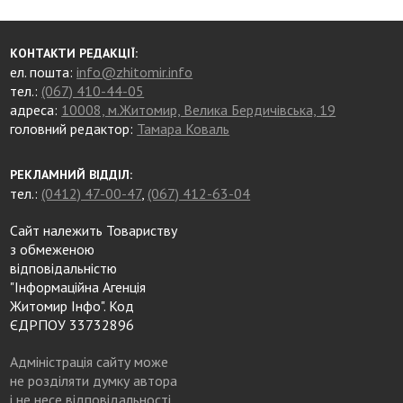
КОНТАКТИ РЕДАКЦІЇ:
ел. пошта:
info@zhitomir.info
тел.:
(067) 410-44-05
адреса:
10008, м.Житомир, Велика Бердичівська, 19
головний редактор:
Тамара Коваль
РЕКЛАМНИЙ ВІДДІЛ:
тел.:
(0412) 47-00-47
,
(067) 412-63-04
Сайт належить Товариству
з обмеженою
відповідальністю
"Інформаційна Агенція
Житомир Інфо". Код
ЄДРПОУ 33732896
Адміністрація сайту може
не розділяти думку автора
і не несе відповідальності