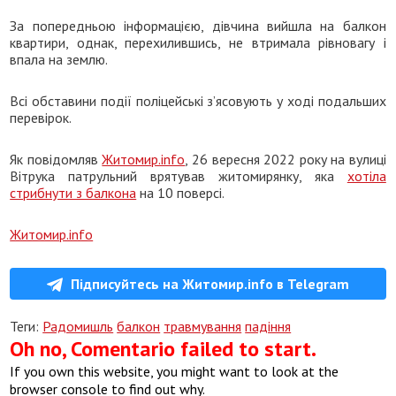
За попередньою інформацією, дівчина вийшла на балкон
квартири, однак, перехилившись, не втримала рівновагу і
впала на землю.
Всі обставини події поліцейські з’ясовують у ході подальших
перевірок.
Як повідомляв
Житомир.info
, 26 вересня 2022 року на вулиці
Вітрука патрульний врятував житомирянку, яка
хотіла
стрибнути з балкона
на 10 поверсі.
Житомир.info
Підписуйтесь на Житомир.info в Telegram
Теги:
Радомишль
балкон
травмування
падіння
Oh no, Comentario failed to start.
If you own this website, you might want to look at the
browser console to find out why.