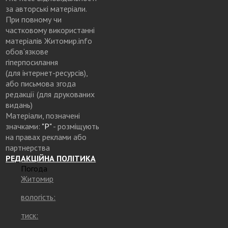
за авторські матеріали.
При повному чи
частковому використанні
матеріалів Житомир.info
обов’язкове
гіперпосилання
(для інтернет-ресурсів),
або письмова згода
редакції (для друкованих
видань)
Матеріали, позначені
значками:
"Р"
- розміщують
на правах реклами або
партнерства
РЕДАКЦІЙНА ПОЛІТИКА
Погода
Житомир
вологість:
тиск: