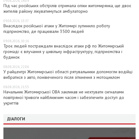
09.08.2026, 14:09
Під час російських обстрілів отримала опіки житомирянка, ще двоє
жителів району лікуватимуться амбулаторно
09.08.2026, 13:37
Внаслідок російської атаки у Житомирі зупинило роботу
підприємство, де працювали 3500 людей
09.08.2026, 10:16
Троє людей постраждали внаслідок атаки рф по Житомирській
громаді: є влучання у цивільну інфраструктуру, підприємства і
будинок
08.08.2026, 22:06
У райцентрі Житомирської області рятувальники допомогли водійці
вибратися з авто, понівеченого після зіткнення з мотоциклом
08.08.2026, 21:53
Начальник Житомирської ОВА закликав не нехтувати сигналами
повітряної тривоги найближчим часом і забезпечити доступ до
укриттів
ДІАЛОГИ