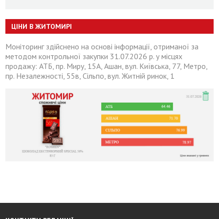
ЦІНИ В ЖИТОМИРІ
Моніторинг здійснено на основі інформації, отриманої за
методом контрольної закупки 31.07.2026 р. у місцях
продажу: АТБ, пр. Миру, 15А, Ашан, вул. Київська, 77, Метро,
пр. Незалежності, 55в, Сільпо, вул. Житній ринок, 1