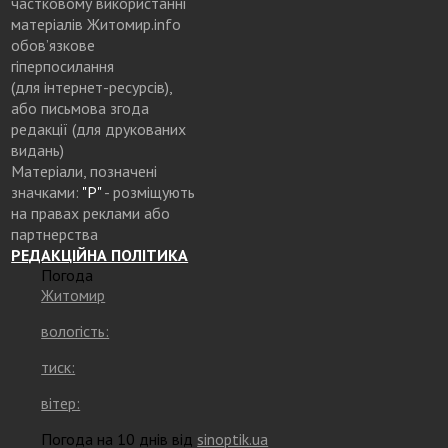
частковому використанні
матеріалів Житомир.info
обов’язкове
гіперпосилання
(для інтернет-ресурсів),
або письмова згода
редакції (для друкованих
видань)
Матеріали, позначені
значками:
"Р"
- розміщують
на правах реклами або
партнерства
РЕДАКЦІЙНА ПОЛІТИКА
Погода
Житомир
вологість:
тиск:
вітер:
Погода на 10 днів від
sinoptik.ua