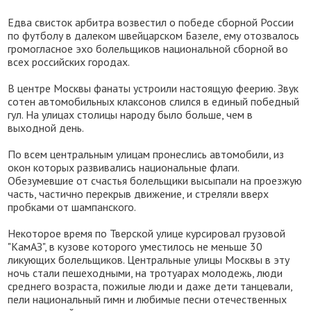
Едва свисток арбитра возвестил о победе сборной России
по футболу в далеком швейцарском Базеле, ему отозвалось
громогласное эхо болельщиков национальной сборной во
всех российских городах.
В центре Москвы фанаты устроили настоящую феерию. Звук
сотен автомобильных клаксонов слился в единый победный
гул. На улицах столицы народу было больше, чем в
выходной день.
По всем центральным улицам пронеслись автомобили, из
окон которых развивались национальные флаги.
Обезумевшие от счастья болельщики высыпали на проезжую
часть, частично перекрыв движение, и стреляли вверх
пробками от шампанского.
Некоторое время по Тверской улице курсировал грузовой
"КамАЗ", в кузове которого уместилось не меньше 30
ликующих болельщиков. Центральные улицы Москвы в эту
ночь стали пешеходными, на тротуарах молодежь, люди
среднего возраста, пожилые люди и даже дети танцевали,
пели национальный гимн и любимые песни отечественных