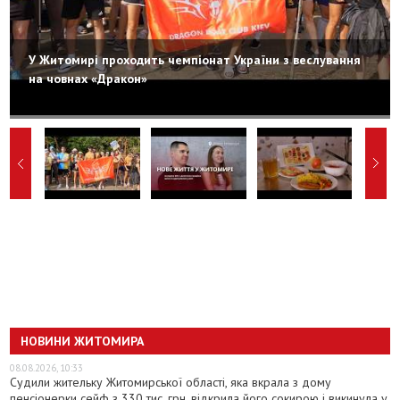
У Житомирі проходить чемпіонат України з веслування
на човнах «Дракон»
НОВИНИ ЖИТОМИРА
08.08.2026, 10:33
Судили жительку Житомирської області, яка вкрала з дому
пенсіонерки сейф з 330 тис. грн, відкрила його сокирою і викинула у