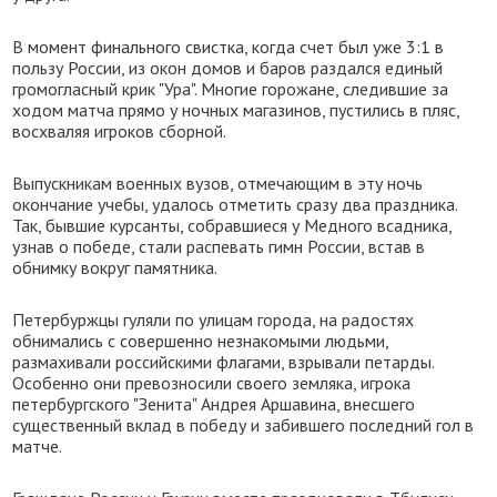
В момент финального свистка, когда счет был уже 3:1 в
пользу России, из окон домов и баров раздался единый
громогласный крик "Ура". Многие горожане, следившие за
ходом матча прямо у ночных магазинов, пустились в пляс,
восхваляя игроков сборной.
Выпускникам военных вузов, отмечающим в эту ночь
окончание учебы, удалось отметить сразу два праздника.
Так, бывшие курсанты, собравшиеся у Медного всадника,
узнав о победе, стали распевать гимн России, встав в
обнимку вокруг памятника.
Петербуржцы гуляли по улицам города, на радостях
обнимались с совершенно незнакомыми людьми,
размахивали российскими флагами, взрывали петарды.
Особенно они превозносили своего земляка, игрока
петербургского "Зенита" Андрея Аршавина, внесшего
существенный вклад в победу и забившего последний гол в
матче.