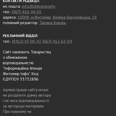
КОНТАКТИ РЕДАКЦІЇ:
ел. пошта:
info@zhitomir.info
тел.:
(067) 410-44-05
адреса:
10008, м.Житомир, Велика Бердичівська, 19
головний редактор:
Тамара Коваль
РЕКЛАМНИЙ ВІДДІЛ:
тел.:
(0412) 47-00-47
,
(067) 412-63-04
Сайт належить Товариству
з обмеженою
відповідальністю
"Інформаційна Агенція
Житомир Інфо". Код
ЄДРПОУ 33732896
Адміністрація сайту може
не розділяти думку автора
і не несе відповідальності
за авторські матеріали.
При повному чи