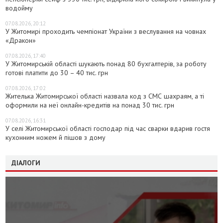
водойму
07.08.2026, 20:12
У Житомирі проходить чемпіонат України з веслування на човнах
«Дракон»
07.08.2026, 17:40
У Житомирській області шукають понад 80 бухгалтерів, за роботу
готові платити до 30 – 40 тис. грн
07.08.2026, 17:02
Жителька Житомирської області назвала код з СМС шахраям, а ті
оформили на неї онлайн-кредитів на понад 30 тис. грн
07.08.2026, 16:31
У селі Житомирської області господар під час сварки вдарив гостя
кухонним ножем й пішов з дому
ДІАЛОГИ