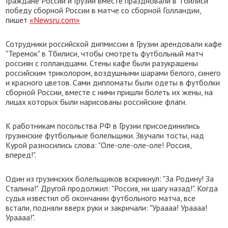
Граждане России и Грузии вместе праздновали в Тбилиси
победу сборной России в матче со сборной Голландии,
пишет
«Newsru.com»
Сотрудники российской дипмиссии в Грузии арендовали кафе
"Теремок" в Тбилиси, чтобы смотреть футбольный матч
россиян с голландцами. Стены кафе были разукрашены
российским триколором, воздушными шарами белого, синего
и красного цветов. Сами дипломаты были одеты в футболки
сборной России, вместе с ними пришли болеть их жены, на
лицах которых были нарисованы российские флаги.
К работникам посольства РФ в Грузии присоединились
грузинские футбольные болельщики. Звучали тосты, над
Курой разносились слова: "Оле-оле-оле-оле! Россия,
вперед!".
Один из грузинских болельщиков вскрикнул: "За Родину! За
Сталина!". Другой продолжил: "Россия, ни шагу назад!". Когда
судья известил об окончании футбольного матча, все
встали, подняли вверх руки и закричали: "Ураааа! Ураааа!
Ураааа!".