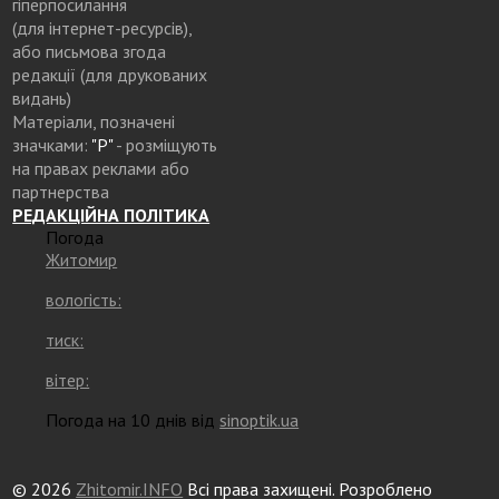
гіперпосилання
(для інтернет-ресурсів),
або письмова згода
редакції (для друкованих
видань)
Матеріали, позначені
значками:
"Р"
- розміщують
на правах реклами або
партнерства
РЕДАКЦІЙНА ПОЛІТИКА
Погода
Житомир
вологість:
тиск:
вітер:
Погода на 10 днів від
sinoptik.ua
© 2026
Zhitomir.INFO
Всі права захищені. Розроблено