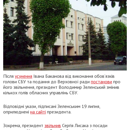
Після
усунення
Івана Баканова від виконання обов’язків
голови СБУ та подання до Верховної ради
постанови
про
його звільнення, президент Володимир Зеленський змінив
кількох голів обласних управлінь СБУ.
Відповідні укази, підписані Зеленським 19 липня,
оприлюднені
на сайті
президента.
Зокрема, президент
звільнив
Сергія Лисака з посади