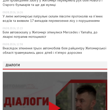
Для проведення забігу у Житомирі перекриють рух біля Нового і
Старого бульварів та ще дві вулиці
08.08.2026, 16:26
У липні житомирські патрульні склали півсотні протоколів на пʼяних
водіїв та виявили 17 випадків перевезення лісу з порушеннями
08.08.2026, 15:13
Біля автовокзалу у Житомирі зіткнулися Mercedes і Yamaha, до
лікарні потрапив мотоцикліст
08.08.2026, 12:38
Внаслідок зіткнення трьох автомобілів біля райцентру Житомирської
області травмувались двоє дітей і пʼятеро дорослих
ДІАЛОГИ