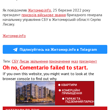
Як повідомляв
Житомир.info
, 25 березня 2022 року
президент
присвоїв військове звання
бригадного генерала
начальнику управління СБУ в Житомирській області Сергію
Лисаку.
Житомир.info
Підписуйтесь на Житомир.info в Telegram
Теги:
СБУ
Лисак
звільнення
призначення
указ
президент
Oh no, Comentario failed to start.
If you own this website, you might want to look at the
browser console to find out why.