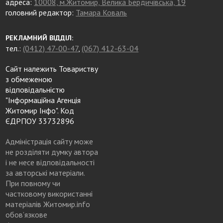
адреса:
10008, м.Житомир, Велика Бердичівська, 19
головний редактор:
Тамара Коваль
РЕКЛАМНИЙ ВІДДІЛ:
тел.:
(0412) 47-00-47
,
(067) 412-63-04
Сайт належить Товариству
з обмеженою
відповідальністю
"Інформаційна Агенція
Житомир Інфо". Код
ЄДРПОУ 33732896
Адміністрація сайту може
не розділяти думку автора
і не несе відповідальності
за авторські матеріали.
При повному чи
частковому використанні
матеріалів Житомир.info
обов’язкове