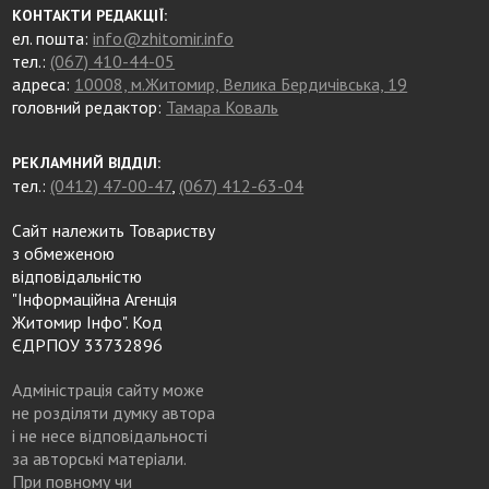
КОНТАКТИ РЕДАКЦІЇ:
ел. пошта:
info@zhitomir.info
тел.:
(067) 410-44-05
адреса:
10008, м.Житомир, Велика Бердичівська, 19
головний редактор:
Тамара Коваль
РЕКЛАМНИЙ ВІДДІЛ:
тел.:
(0412) 47-00-47
,
(067) 412-63-04
Сайт належить Товариству
з обмеженою
відповідальністю
"Інформаційна Агенція
Житомир Інфо". Код
ЄДРПОУ 33732896
Адміністрація сайту може
не розділяти думку автора
і не несе відповідальності
за авторські матеріали.
При повному чи