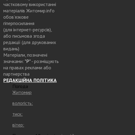
частковому використанні
матеріалів Житомир.info
обов’язкове
гіперпосилання
(для інтернет-ресурсів),
або письмова згода
редакції (для друкованих
видань)
Матеріали, позначені
значками:
"Р"
- розміщують
на правах реклами або
партнерства
РЕДАКЦІЙНА ПОЛІТИКА
Погода
Житомир
вологість:
тиск:
вітер: