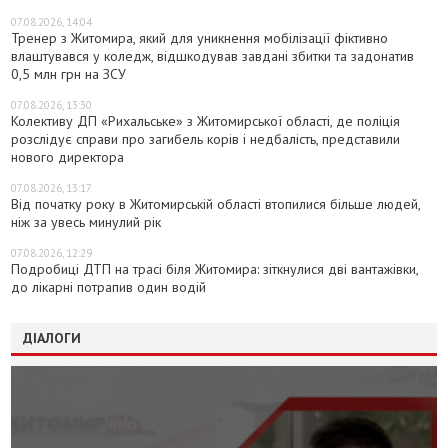
07.08.2026, 14:04
Тренер з Житомира, який для уникнення мобілізації фіктивно
влаштувався у коледж, відшкодував завдані збитки та задонатив
0,5 млн грн на ЗСУ
07.08.2026, 13:30
Колективу ДП «Рихальське» з Житомирської області, де поліція
розслідує справи про загибель корів і недбалість, представили
нового директора
07.08.2026, 13:17
Від початку року в Житомирській області втопилися більше людей,
ніж за увесь минулий рік
07.08.2026, 12:29
Подробиці ДТП на трасі біля Житомира: зіткнулися дві вантажівки,
до лікарні потрапив один водій
ДІАЛОГИ