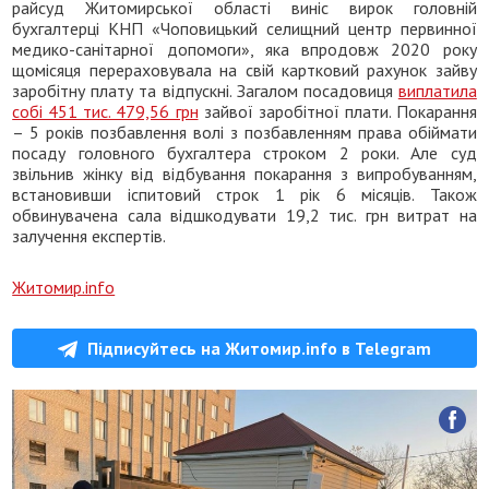
райсуд Житомирської області виніс вирок головній
бухгалтерці КНП «Чоповицький селищний центр первинної
медико-санітарної допомоги», яка впродовж 2020 року
щомісяця перераховувала на свій картковий рахунок зайву
заробітну плату та відпускні. Загалом посадовиця
виплатила
собі 451 тис. 479,56 грн
зайвої заробітної плати. Покарання
– 5 років позбавлення волі з позбавленням права обіймати
посаду головного бухгалтера строком 2 роки. Але суд
звільнив жінку від відбування покарання з випробуванням,
встановивши іспитовий строк 1 рік 6 місяців. Також
обвинувачена сала відшкодувати 19,2 тис. грн витрат на
залучення експертів.
Житомир.info
Підписуйтесь на Житомир.info в Telegram