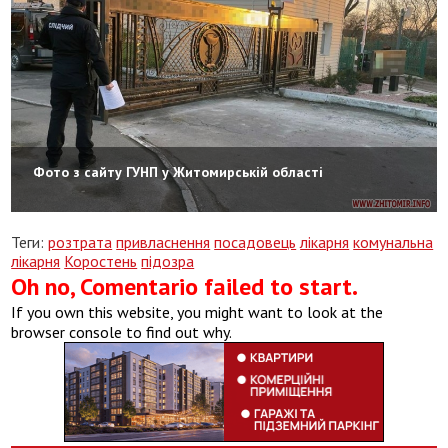
Фото з сайту ГУНП у Житомирській області
Теги:
розтрата
привласнення
посадовець
лікарня
комунальна
лікарня
Коростень
підозра
Oh no, Comentario failed to start.
If you own this website, you might want to look at the
browser console to find out why.