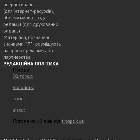
гіперпосилання
(для інтернет-ресурсів),
або письмова згода
редакції (для друкованих
видань)
Матеріали, позначені
значками:
"Р"
- розміщують
на правах реклами або
партнерства
РЕДАКЦІЙНА ПОЛІТИКА
Погода
Житомир
вологість:
тиск:
вітер:
Погода на 10 днів від
sinoptik.ua