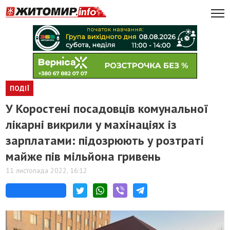
ПОДІЇ
У Коростені посадовців комунальної
лікарні викрили у махінаціях із
зарплатами: підозрюють у розтраті
майже пів мільйона гривень
11 листопада 2022, 16:12