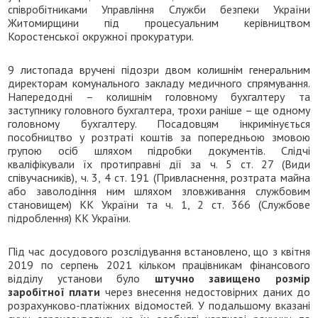
співробітниками Управління Служби безпеки України
Житомирщини під процесуальним керівництвом
Коростенської окружної прокуратури.
9 листопада вручені підозри двом колишнім генеральним
директорам комунального закладу медичного спрямування.
Напередодні – колишнім головному бухгалтеру та
заступнику головного бухгалтера, трохи раніше – ще одному
головному бухгалтеру. Посадовцям інкримінується
пособництво у розтраті коштів за попередньою змовою
групою осіб шляхом підробки документів. Слідчі
кваліфікували їх протиправні дії за ч. 5 ст. 27 (Види
співучасників), ч. 3, 4 ст. 191 (Привласнення, розтрата майна
або заволодіння ним шляхом зловживання службовим
становищем) КК України та ч. 1, 2 ст. 366 (Службове
підроблення) КК України.
Під час досудового розслідування встановлено, що з квітня
2019 по серпень 2021 кільком працівникам фінансового
відділу установи було
штучно завищено розмір
заробітної плати
через внесення недостовірних даних до
розрахунково-платіжних відомостей. У подальшому вказані