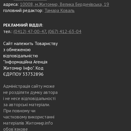
адреса:
10008, м.Житомир, Велика Бердичівська, 19
головний редактор:
Тамара Коваль
РЕКЛАМНИЙ ВІДДІЛ:
тел.:
(0412) 47-00-47
,
(067) 412-63-04
Сайт належить Товариству
з обмеженою
відповідальністю
"Інформаційна Агенція
Житомир Інфо". Код
ЄДРПОУ 33732896
Адміністрація сайту може
не розділяти думку автора
і не несе відповідальності
за авторські матеріали.
При повному чи
частковому використанні
матеріалів Житомир.info
обов’язкове