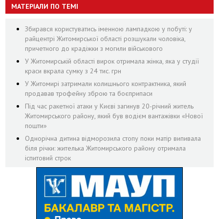
МАТЕРІАЛИ ПО ТЕМІ
Збирався користуватись іменною лампадкою у побуті: у
райцентрі Житомирської області розшукали чоловіка,
причетного до крадіжки з могили військового
У Житомирській області вирок отримала жінка, яка у студії
краси вкрала сумку з 24 тис. грн
У Житомирі затримали колишнього контрактника, який
продавав трофейну зброю та боєприпаси
Під час ракетної атаки у Києві загинув 20-річний житель
Житомирського району, який був водієм вантажівки «Нової
пошти»
Однорічна дитина відморозила стопу поки матір випивала
біля річки: жителька Житомирського району отримала
іспитовий строк