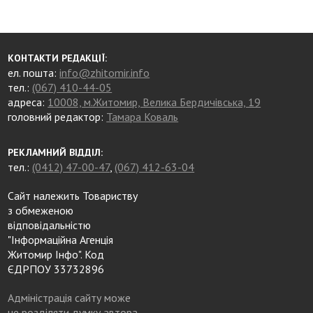
КОНТАКТИ РЕДАКЦІЇ:
ел. пошта:
info@zhitomir.info
тел.:
(067) 410-44-05
адреса:
10008, м.Житомир, Велика Бердичівська, 19
головний редактор:
Тамара Коваль
РЕКЛАМНИЙ ВІДДІЛ:
тел.:
(0412) 47-00-47
,
(067) 412-63-04
Сайт належить Товариству
з обмеженою
відповідальністю
"Інформаційна Агенція
Житомир Інфо". Код
ЄДРПОУ 33732896
Адміністрація сайту може
не розділяти думку автора