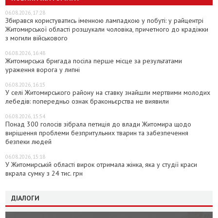
06.08.2026, 17:28
Збирався користуватись іменною лампадкою у побуті: у райцентрі
Житомирської області розшукали чоловіка, причетного до крадіжки
з могили військового
06.08.2026, 16:48
Житомирська бригада посіла перше місце за результатами
ураження ворога у липні
06.08.2026, 16:15
У селі Житомирського району на ставку знайшли мертвими молодих
лебедів: попередньо ознак браконьєрства не виявили
06.08.2026, 15:54
Понад 300 голосів зібрала петиція до влади Житомира щодо
вирішення проблеми безпритульних тварин та забезпечення
безпеки людей
06.08.2026, 15:18
У Житомирській області вирок отримала жінка, яка у студії краси
вкрала сумку з 24 тис. грн
ДІАЛОГИ