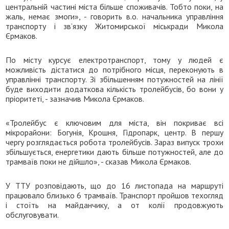
центральній частині міста більше споживачів. Тобто поки, на
жаль, немає змоги», - говорить в.о. начальника управління
транспорту і зв’язку Житомирської міськради Микола
Єрмаков.
По місту курсує електротранспорт, тому у людей є
можливість дістатися до потрібного місця, переконують в
управлінні транспорту. Зі збільшенням потужностей на лінії
буде виходити додаткова кількість тролейбусів, бо вони у
пріоритеті, - зазначив Микола Єрмаков.
«Тролейбус є ключовим для міста, він покриває всі
мікрорайони: Богунія, Крошня, Гідропарк, центр. В першу
чергу розглядається робота тролейбусів. Зараз випуск трохи
збільшується, енергетики дають більше потужностей, але до
трамваїв поки не дійшло», - сказав Микола Єрмаков.
У ТТУ розповідають, що до 16 листопада на маршруті
працювало близько 6 трамваїв. Транспорт пройшов техогляд
і стоїть на майданчику, а от колії продовжують
обслуговувати.