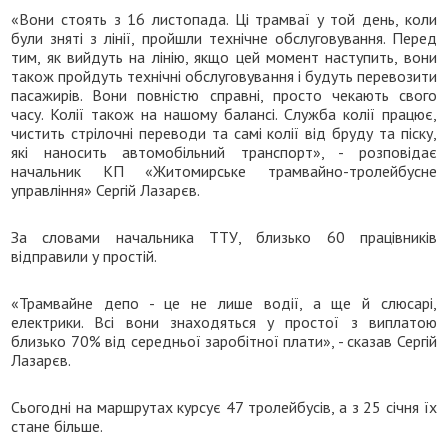
«Вони стоять з 16 листопада. Ці трамваї у той день, коли
були зняті з лінії, пройшли технічне обслуговування. Перед
тим, як вийдуть на лінію, якщо цей момент наступить, вони
також пройдуть технічні обслуговування і будуть перевозити
пасажирів. Вони повністю справні, просто чекають свого
часу. Колії також на нашому балансі. Служба колії працює,
чистить стрілочні переводи та самі колії від бруду та піску,
які наносить автомобільний транспорт», - розповідає
начальник КП «Житомирське трамвайно-тролейбусне
управління» Сергій Лазарєв.
За словами начальника ТТУ, близько 60 працівників
відправили у простій.
«Трамвайне депо - це не лише водії, а ще й слюсарі,
електрики. Всі вони знаходяться у простої з виплатою
близько 70% від середньої заробітної плати», - сказав Сергій
Лазарєв.
Сьогодні на маршрутах курсує 47 тролейбусів, а з 25 січня їх
стане більше.