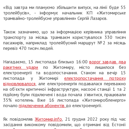
«Від завтра ми плануємо збільшити випуск, на лінії буде 55
тролейбусів», - інформує начальник КП «Житомирське
трамвайно-тролейбусне управління» Сергій Лазарєв.
Також зазначимо, що за інформацією керівника управління
транспорту за місяць трамваєм користувалося 330 тисяч
пасажирів, наприклад тролейбусний маршрут №2 за місяць
перевіз 470 тисяч людей.
Нагадаємо, 15 листопада близько 16:00
ворог завдав два
ракетних удари
по Житомиру, місто лишилося без
електроенергії та водопостачання. Станом на вечір 15
листопада у Житомирі
електропостачання потроху
відновлювалося
, але електроенергія подавалася переважно
на об’єкти критичної інфраструктури, насосні станції 1 та 2
підйому
були підключені і вода почала з’явитися, працювали
35% котелень. Вже 16 листопада «Житомиробленерго»
почало
підключення абонентів
до електроенергії.
Як повідомляв
Житомир.info
, 21 грудня 2022 року під час
засідання виконкому повідомили, що отримані від Естонії