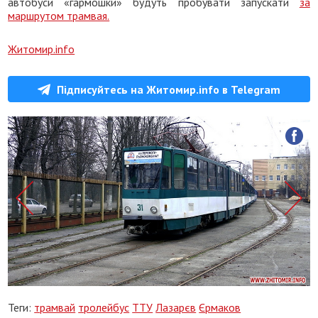
автобуси «гармошки» будуть пробувати запускати
за
маршрутом трамвая.
Житомир.info
Підписуйтесь на Житомир.info в Telegram
Теги:
трамвай
тролейбус
ТТУ
Лазарєв
Єрмаков