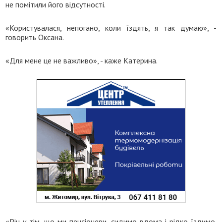
не помітили його відсутності.
«Користувалася, непогано, коли їздять, я так думаю», -
говорить Оксана.
«Для мене це не важливо», - каже Катерина.
«Річ у тім, що ми пенсіонери, сидимо вдома і рідко їздимо.