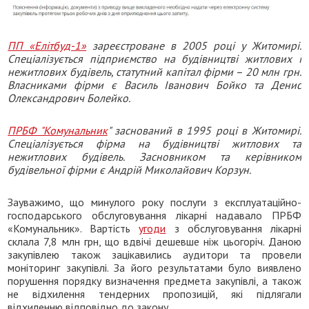
ПП «Елітбуд-1»
зареєстроване в 2005 році у Житомирі.
Спеціалізується підприємство на будівництві житлових і
нежитлових будівель, статутний капітал фірми – 20 млн грн.
Власниками фірми є Василь Іванович Бойко та Денис
Олександрович Болейко.
ПРБФ "Комунальник
" заснований в 1995 році в Житомирі.
Спеціалізується фірма на будівництві житлових та
нежитлових будівель. Засновником та керівником
будівельної фірми є Андрій Миколайович Корзун.
Зауважимо, що минулого року послуги з експлуатаційно-
господарського обслуговування лікарні надавало ПРБФ
«Комунальник». Вартість
угоди
з обслуговування лікарні
склала 7,8 млн грн, що вдвічі дешевше ніж цьогоріч. Даною
закупівлею також зацікавились аудитори та провели
моніторинг закупівлі. За його результатами було виявлено
порушення порядку визначення предмета закупівлі, а також
не відхилення тендерних пропозицій, які підлягали
відхиленню відповідно до закону.