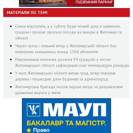
МАТЕРІАЛИ ПО ТЕМІ
Спека відступить, а у суботу буде нічний дощ зі шквалом,
градом і грозою: прогноз погоди на вихідні в Житомирі та
області
Через грозу і сильний вітер у Житомирській області без
електрики залишились понад 1360 абонентів
Максимальна позначка досягла 39 градусів: у містах
Житомирської області зафіксували нові температурні рекорди
У місті Житомирської області випав град, вітер повалив
дерева і пошкодив дахи будинків та адмінспоруд
Житомирська бригада посіла перше місце за результатами
ураження ворога у липні