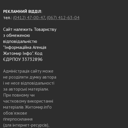
РЕКЛАМНИЙ ВІДДІЛ:
тел.:
(0412) 47-00-47
,
(067) 412-63-04
Сайт належить Товариству
з обмеженою
відповідальністю
"Інформаційна Агенція
Житомир Інфо". Код
ЄДРПОУ 33732896
Адміністрація сайту може
не розділяти думку автора
і не несе відповідальності
за авторські матеріали.
При повному чи
частковому використанні
матеріалів Житомир.info
обов’язкове
гіперпосилання
(для інтернет-ресурсів),