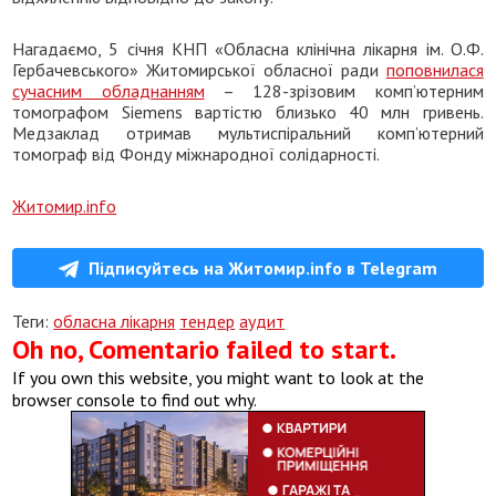
Нагадаємо, 5 січня КНП «Обласна клінічна лікарня ім. О.Ф.
Гербачевського» Житомирської обласної ради
поповнилася
сучасним обладнанням
– 128-зрізовим комп’ютерним
томографом Siemens вартістю близько 40 млн гривень.
Медзаклад отримав мультиспіральний комп’ютерний
томограф від Фонду міжнародної солідарності.
Житомир.info
Підписуйтесь на Житомир.info в Telegram
Теги:
обласна лікарня
тендер
аудит
Oh no, Comentario failed to start.
If you own this website, you might want to look at the
browser console to find out why.