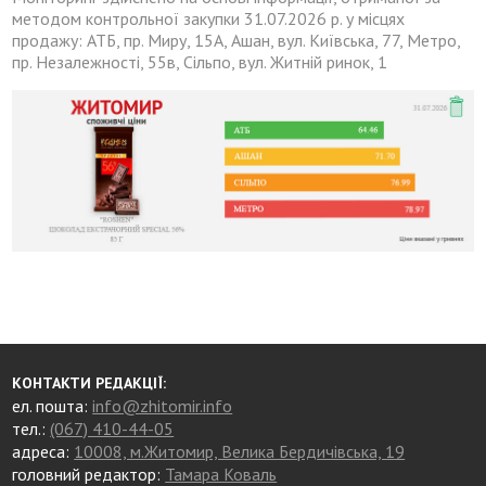
методом контрольної закупки 31.07.2026 р. у місцях
продажу: АТБ, пр. Миру, 15А, Ашан, вул. Київська, 77, Метро,
пр. Незалежності, 55в, Сільпо, вул. Житній ринок, 1
КОНТАКТИ РЕДАКЦІЇ:
ел. пошта:
info@zhitomir.info
тел.:
(067) 410-44-05
адреса:
10008, м.Житомир, Велика Бердичівська, 19
головний редактор:
Тамара Коваль