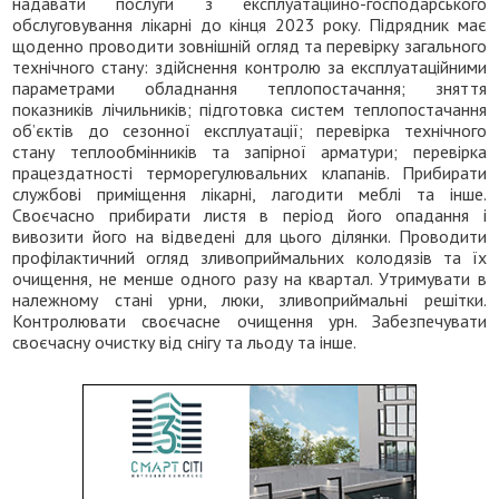
надавати послуги з експлуатаційно-господарського
обслуговування лікарні до кінця 2023 року. Підрядник має
щоденно проводити зовнішній огляд та перевірку загального
технічного стану: здійснення контролю за експлуатаційними
параметрами обладнання теплопостачання; зняття
показників лічильників; підготовка систем теплопостачання
об’єктів до сезонної експлуатації; перевірка технічного
стану теплообмінників та запірної арматури; перевірка
працездатності терморегулювальних клапанів. Прибирати
службові приміщення лікарні, лагодити меблі та інше.
Своєчасно прибирати листя в період його опадання і
вивозити його на відведені для цього ділянки. Проводити
профілактичний огляд зливоприймальних колодязів та їх
очищення, не менше одного разу на квартал. Утримувати в
належному стані урни, люки, зливоприймальні решітки.
Контролювати своєчасне очищення урн. Забезпечувати
своєчасну очистку від снігу та льоду та інше.