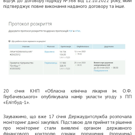
відгук до договору підряду №568 від 12.10.2022 року, який
підтверджує повне виконання наданого договору та інше.
20 січня КНП «Обласна клінічна лікарня ім. О.Ф.
Гербачевського» опублікувала намір укласти угоду з ПП
«Елітбуд-1».
Зауважимо, що вже 17 січня Держаудитслужба розпочала
моніторинг даної закупівлі. Підставою для прийняття рішення
про моніторинг стали виявлені органом державного
фінансового контролю ознаки порушення (порушень)