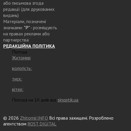
або письмова згода
редакції (для друкованих
видань)
Матеріали, позначені
значками:
"Р"
- розміщують
на правах реклами або
партнерства
РЕДАКЦІЙНА ПОЛІТИКА
Погода
Житомир
вологість:
тиск:
вітер:
Погода на 10 днів від
sinoptik.ua
© 2026
Zhitomir.INFO
Всі права захищені. Розроблено
агентством
ROST DIGITAL