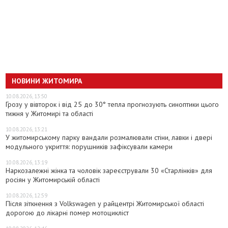
НОВИНИ ЖИТОМИРА
10.08.2026, 13:50
Грозу у вівторок і від 25 до 30° тепла прогнозують синоптики цього
тижня у Житомирі та області
10.08.2026, 13:21
У житомирському парку вандали розмалювали стіни, лавки і двері
модульного укриття: порушників зафіксували камери
10.08.2026, 13:19
Наркозалежні жінка та чоловік зареєстрували 30 «Старлінків» для
росіян у Житомирській області
10.08.2026, 12:59
Після зіткнення з Volkswagen у райцентрі Житомирської області
дорогою до лікарні помер мотоцикліст