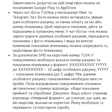
Завантажити додаток на свій смартфон можна за
посиланням Google Play та AppStore.
Через чат-боти 7104ua у месенджері Viber та
Telegram. Чат-боти можна легко активувати, увівши
дані особового рахунку, останню оплату за газ або
номер лічильника. Щоб передати показник, дійте за
підказками в головному меню. У чат-ботах теж можна
зареєструвати декілька особових рахунків, передавати
показники з фото лічильника. І якщо ви внесли
помилкові показання лічильника, можна скоригувати їх,
надіславши фото лічильника;
За допомогою SMS на короткий номер 7104. У
повідомленні необхідно вказати номер рахунку та
показання лічильника у форматі: ХХХХХХХХХХ YYYYY,
де ХХХХХХХХХХ – 10 цифр особового рахунку, YYYYY
– показання лічильника (до 5 цифр). Між даними
особового рахунку і показаннями необхідно ввести
пробіл. Після відправлення повідомлення споживач
автоматично отримує відповідь: «Ваші показання
прийняті та оброблені. Дякуємо». Якщо клієнт отримав
відповідь «Невірний формат», це означає, що дані, які
він надіслав, вказані не коректно. Йому необхідно їх
перевірити та повторити спробу.