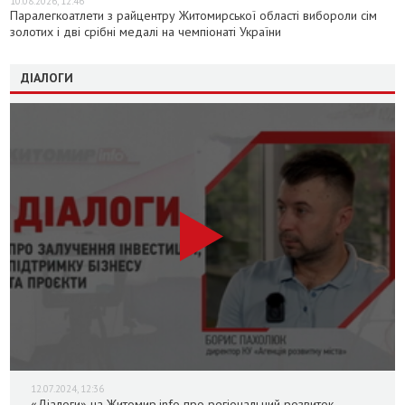
10.08.2026, 12:46
Паралегкоатлети з райцентру Житомирської області вибороли сім
золотих і дві срібні медалі на чемпіонаті України
ДІАЛОГИ
12.07.2024, 12:36
«Діалоги» на Житомир.info про регіональний розвиток