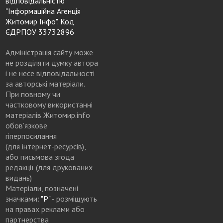
відповідальністю
"Інформаційна Агенція
Житомир Інфо". Код
ЄДРПОУ 33732896
Адміністрація сайту може
не розділяти думку автора
і не несе відповідальності
за авторські матеріали.
При повному чи
частковому використанні
матеріалів Житомир.info
обов’язкове
гіперпосилання
(для інтернет-ресурсів),
або письмова згода
редакції (для друкованих
видань)
Матеріали, позначені
значками:
"Р"
- розміщують
на правах реклами або
партнерства