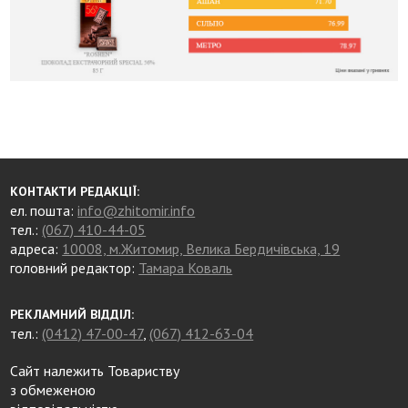
КОНТАКТИ РЕДАКЦІЇ:
ел. пошта:
info@zhitomir.info
тел.:
(067) 410-44-05
адреса:
10008, м.Житомир, Велика Бердичівська, 19
головний редактор:
Тамара Коваль
РЕКЛАМНИЙ ВІДДІЛ:
тел.:
(0412) 47-00-47
,
(067) 412-63-04
Сайт належить Товариству
з обмеженою