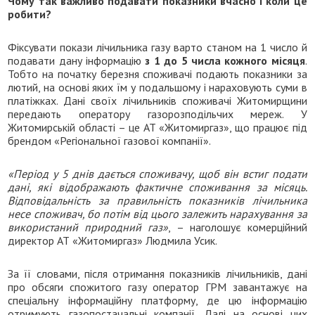
Чому так важливо подавати показники вчасно і коли це
робити?
Фіксувати покази лічильника газу варто станом на 1 число й
подавати дану інформацію
з 1 до 5 числа кожного місяця
.
Тобто на початку березня споживачі подають показники за
лютий, на основі яких їм у подальшому і нараховують суми в
платіжках. Дані своїх лічильників споживачі Житомирщини
передають оператору газорозподільчих мереж. У
Житомирській області – це АТ «Житомиргаз», що працює під
брендом «Регіональної газової компанії».
«
П
еріод у 5 днів дається споживачу, щоб він встиг подати
дані,
які відображають
фактичне споживання за місяць.
Відповідальність за правильність показників лічильника
несе споживач, бо потім від цього залежит
ь
нарахування за
використаний природний газ»
, – наголошує комерційний
директор АТ «Житомиргаз» Людмила Усик.
За її словами, після отримання показників лічильників, дані
про обсяги спожитого газу оператор ГРМ завантажує на
спеціальну інформаційну платформу, де цю інформацію
отримують газопостачальні компанії. Далі на основі цих