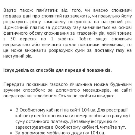
Варто також пам’ятати: від того, чи вчасно споживач
подавав дані про спожитий газ залежить, чи правильно йому
розрахують річну замовлену потужність на наступний рік.
Щомісячний платіж за доставку газу визначається на основі
фактичного обсягу споживання за «газовий» рік, який триває
з 30 вересня по 1 жовтня. Тобто якщо споживач
неправильно або невчасно подає показники лічильника, то
це може викривити розрахунок суми за доставку газу на
наступний рік.
Існує декілька способів для передачі показників.
Передати показники газового лічильника можна будь-яким
зручним способом: за допомогою месенджерів, на сайті
оператора чи телефоном. Ось як це зробити швидко:
В Особистому кабінеті на сайті 104.ua. Для реєстрації
кабінету необхідно вказати номер особового рахунку і
суму останнього платежу. Детальну інструкцію як
зареєструватися в Особистому кабінеті, читайте тут.
За допомогою мобільного додатку 104.ua.