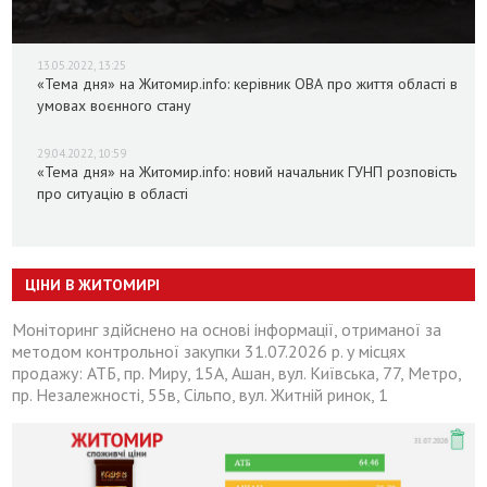
13.05.2022, 13:25
«Тема дня» на Житомир.info: керівник ОВА про життя області в
умовах воєнного стану
29.04.2022, 10:59
«Тема дня» на Житомир.info: новий начальник ГУНП розповість
про ситуацію в області
ЦІНИ В ЖИТОМИРІ
Моніторинг здійснено на основі інформації, отриманої за
методом контрольної закупки 31.07.2026 р. у місцях
продажу: АТБ, пр. Миру, 15А, Ашан, вул. Київська, 77, Метро,
пр. Незалежності, 55в, Сільпо, вул. Житній ринок, 1