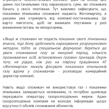
даних постачальники газу нараховують суми, які споживачі
бачать у своїх платіжках. Тут важливо зафіксувати, що
показники лічильника споживачі надають Житомиргазу, а
рахунки уже отримують від компанії-постачальника. Це
варто пам’ятати, щоб не виникало плутанини у разі
виникнення питань чи непорозумінь.
«
Якщо ж споживач не подасть показник свого лічильника
вчасно, тоді йому
здійснюють нарахування
розрахунковим
методом, тобто за спеціальною формулою: береться до
уваги споживання газу за минулий період, кількість
проживаючих осіб, встановлених газових приладів. Окрім
того,
не рідше, ніж раз
на півроку працівники
АТ
«
Житомиргаз
»
можуть
фіксувати показники лічильників
газу вдома у споживачів
» - розповідає комерційний
директор компанії.
Навіть якщо споживач не використовує газ і показники
лічильника залишаються незмінними, їх потрібно щомісяця
передавати оператору газорозподільних мереж. Адже
газорозподільна компанія не володіє інформацію щодо
відсутності обсягів споживання абонентів.