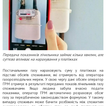
Передача показників лічильника займає кілька хвилин, але
суттєво впливає на нарахування у платіжках
Постачальники газу нараховують суму у платіжках на
підставі обсягів споживання, які отримують від оператора
газорозподільчих мереж. У свою чергу дані обсяги оператор
ГРМ отримує в результаті переданих показів лічильників газу
споживачами. Якщо людина забула вчасно подати
показники, оператор ГРМ автоматично розраховує обсяг
газу за передбаченою законодавством формулою. У такому
випадку споживач може бачити розбіжність між спожитим