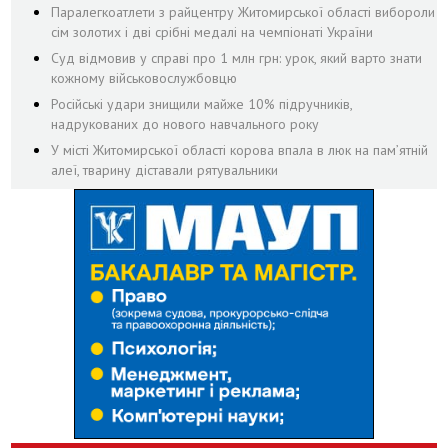
Паралегкоатлети з райцентру Житомирської області вибороли
сім золотих і дві срібні медалі на чемпіонаті України
Суд відмовив у справі про 1 млн грн: урок, який варто знати
кожному військовослужбовцю
Російські удари знищили майже 10% підручників,
надрукованих до нового навчального року
У місті Житомирської області корова впала в люк на пам’ятній
алеї, тварину діставали рятувальники