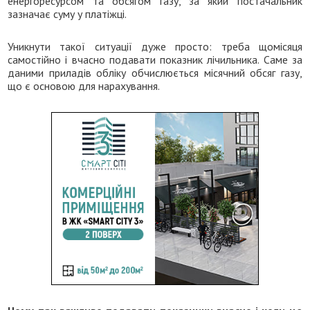
енергоресурсом та обсягом газу, за який постачальник
зазначає суму у платіжці.
Уникнути такої ситуації дуже просто: треба щомісяця
самостійно і вчасно подавати показник лічильника. Саме за
даними приладів обліку обчислюється місячний обсяг газу,
що є основою для нарахування.