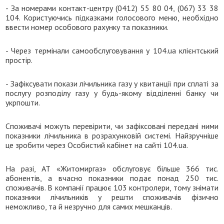
- За номерами контакт-центру (0412) 55 80 04, (067) 33 38
104. Користуючись підказками голосового меню, необхідно
ввести номер особового рахунку та показники.
- Через термінали самообслуговування у 104.ua клієнтський
простір.
- Зафіксувати покази лічильника газу у квитанції при сплаті за
послугу розподілу газу у будь-якому відділенні банку чи
укрпошти.
Споживачі можуть перевірити, чи зафіксовані передані ними
показники лічильника в розрахунковій системі. Найзручніше
це зробити через Особистий кабінет на сайті 104.ua.
На разі, АТ «Житомиргаз» обслуговує більше 366 тис.
абонентів, а вчасно показники подає понад 250 тис.
споживачів. В компанії працює 103 контролери, тому знімати
показники лічильників у решти споживачів фізично
неможливо, та й незручно для самих мешканців.