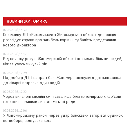
НОВИНИ ЖИТОМИРА
07.08.2026, 13:30
Колективу ДП «Рихальське» з Житомирської області, де поліція
розслідує справи про загибель корів і недбалість, представили
нового директора
07.08.2026, 13:17
Від початку року в Житомирській області втопилися більше людей,
ніж за увесь минулий рік
07.08.2026, 12:29
Подробиці ДТП на трасі біля Житомира: зіткнулися дві вантажівки,
до лікарні потрапив один водій
07.08.2026, 12:20
Через виявлені стихійні сміттєзвалища біля житомирських кар’єрів
екологи направили лист до міської ради
07.08.2026, 12:06
У Житомирському районі через удар блискавки загорівся будинок,
вогнеборці врятували кота