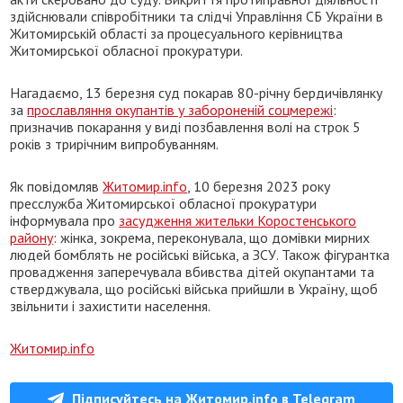
здійснювали співробітники та слідчі Управління СБ України в
Житомирській області за процесуального керівництва
Житомирської обласної прокуратури.
Нагадаємо, 13 березня суд покарав 80-річну бердичівлянку
за
прославляння окупантів у забороненій соцмережі
:
призначив покарання у виді позбавлення волі на строк 5
років з трирічним випробуванням.
Як повідомляв
Житомир.info
, 10 березня 2023 року
пресслужба Житомирської обласної прокуратури
інформувала про
засудження жительки Коростенського
району
: жінка, зокрема, переконувала, що домівки мирних
людей бомблять не російські війська, а ЗСУ. Також фігурантка
провадження заперечувала вбивства дітей окупантами та
стверджувала, що російські війська прийшли в Україну, щоб
звільнити і захистити населення.
Житомир.info
Підписуйтесь на Житомир.info в Telegram