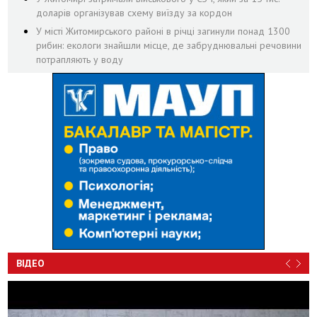
доларів організував схему виїзду за кордон
У місті Житомирського районі в річці загинули понад 1300
рибин: екологи знайшли місце, де забруднювальні речовини
потрапляють у воду
ВІДЕО