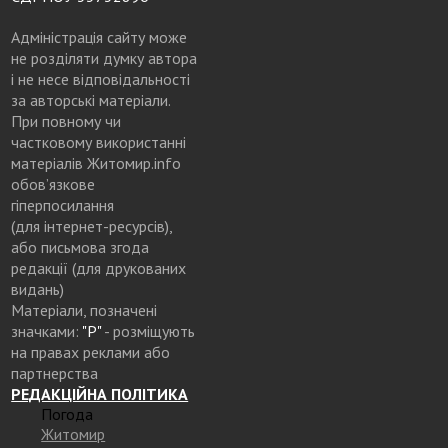
Адміністрація сайту може
не розділяти думку автора
і не несе відповідальності
за авторські матеріали.
При повному чи
частковому використанні
матеріалів Житомир.info
обов’язкове
гіперпосилання
(для інтернет-ресурсів),
або письмова згода
редакції (для друкованих
видань)
Матеріали, позначені
значками:
"Р"
- розміщують
на правах реклами або
партнерства
РЕДАКЦІЙНА ПОЛІТИКА
Погода
Житомир