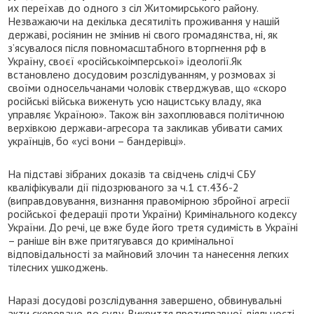
их переїхав до одного з сіл Житомирського району.
Незважаючи на декілька десятиліть проживання у нашій
державі, росіянин не змінив ні свого громадянства, ні, як
з’ясувалося після повномасштабного вторгнення рф в
Україну, своєї «російськоімперської» ідеології.Як
встановлено досудовим розслідуванням, у розмовах зі
своїми односельчанами чоловік стверджував, що «скоро
російські війська виженуть усю нацистську владу, яка
управляє Україною». Також він захоплювався політичною
верхівкою держави-агресора та закликав убивати самих
українців, бо «усі вони – бандерівці».
На підставі зібраних доказів та свідчень слідчі СБУ
кваліфікували дії підозрюваного за ч.1 ст.436-2
(виправдовування, визнання правомірною збройної агресії
російської федерації проти України) Кримінального кодексу
України. До речі, це вже буде його третя судимість в Україні
– раніше він вже притягувався до кримінальної
відповідальності за майновий злочин та нанесення легких
тілесних ушкоджень.
Наразі досудові розслідування завершено, обвинувальні
акти скеровано до суду. Викриття протиправної діяльності