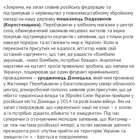
«Зокрема, на загал славив російську федерацію та
підтримував її керівництво у повномасштабному збройному
нападі на нашу державу
мешканець Гладковичів
(Коростенщина).
Перебуваючи у хлібному магазині у центрі
села, обвинувачений закликав місцевих жителів та інших
покупців підтримувати окупантів і запевнив, що «тільки росія
наведе порядок та встановить мир в Україні». Коли ж
переконати присутніх не вдалося, агітатор навів свій
останній «аргумент», що там, де рашисти «бомбили
українців, - мало бомбили, потрібно більше». Аналогічні
наративи на кшталт «росія правильно зробила, що напала на
Україну», поширював ще один фігурант кримінального
провадження –
уродженець Донецька
, який нині проживає
у Житомирі. Перебуваючи у багатолюдному сквері обласного
центру, різноробочий голосно заявляв усім присутнім, що це
нібито «українська влада та Збройні Сили України прийшли у
російське місто Донецьк у 2014 та розв’язали війну». Він на
загал стверджував, що «української нації не існує – є хохли,
а їх потрібно душити, вбивати та знищувати». Під час
суперечки із оточуючими молодик запевняв, що Житомир –
це теж частина російської імперії, а потім закликав діючого
президента росії «путіна прийти на територію України та
знищити її» », - йдеться в повідомленні.