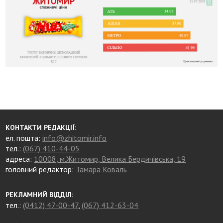
КОНТАКТИ РЕДАКЦІЇ:
ел. пошта:
info@zhitomir.info
тел.:
(067) 410-44-05
адреса:
10008, м.Житомир, Велика Бердичівська, 19
головний редактор:
Тамара Коваль
РЕКЛАМНИЙ ВІДДІЛ:
тел.:
(0412) 47-00-47
,
(067) 412-63-04