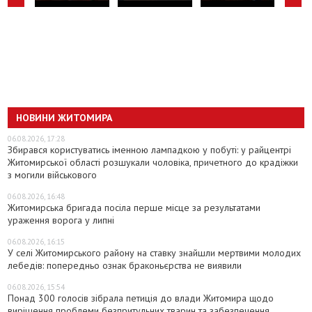
НОВИНИ ЖИТОМИРА
06.08.2026, 17:28
Збирався користуватись іменною лампадкою у побуті: у райцентрі
Житомирської області розшукали чоловіка, причетного до крадіжки
з могили військового
06.08.2026, 16:48
Житомирська бригада посіла перше місце за результатами
ураження ворога у липні
06.08.2026, 16:15
У селі Житомирського району на ставку знайшли мертвими молодих
лебедів: попередньо ознак браконьєрства не виявили
06.08.2026, 15:54
Понад 300 голосів зібрала петиція до влади Житомира щодо
вирішення проблеми безпритульних тварин та забезпечення