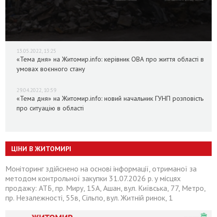
13.05.2022, 13:25
«Тема дня» на Житомир.info: керівник ОВА про життя області в
умовах воєнного стану
29.04.2022, 10:59
«Тема дня» на Житомир.info: новий начальник ГУНП розповість
про ситуацію в області
ЦІНИ В ЖИТОМИРІ
Моніторинг здійснено на основі інформації, отриманої за
методом контрольної закупки 31.07.2026 р. у місцях
продажу: АТБ, пр. Миру, 15А, Ашан, вул. Київська, 77, Метро,
пр. Незалежності, 55в, Сільпо, вул. Житній ринок, 1