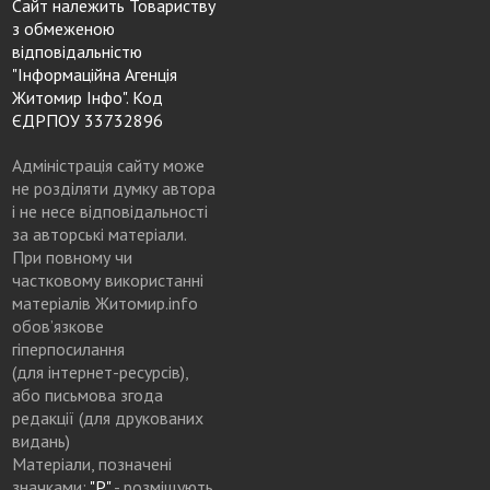
Сайт належить Товариству
з обмеженою
відповідальністю
"Інформаційна Агенція
Житомир Інфо". Код
ЄДРПОУ 33732896
Адміністрація сайту може
не розділяти думку автора
і не несе відповідальності
за авторські матеріали.
При повному чи
частковому використанні
матеріалів Житомир.info
обов’язкове
гіперпосилання
(для інтернет-ресурсів),
або письмова згода
редакції (для друкованих
видань)
Матеріали, позначені
значками:
"Р"
- розміщують