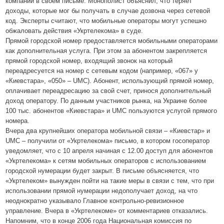
компании в своем письме. Монополист объяснил, что теряет
доходы, которые мог бы получать в случае дозвона через сетевой
код. Эксперты считают, что мобильные операторы могут успешно
обжаловать действия «Укртелекома» в суде.
Прямой городской номер предоставляется мобильными операторами
как дополнительная услуга. При этом за абонентом закрепляется
прямой городской номер, входящий звонок на который
переадресуется на номер с сетевым кодом (например, «067» у
«Киевстара», «050» – UMC). Абонент, использующий прямой номер,
оплачивает переадресацию за свой счет, принося дополнительный
доход оператору. По данным участников рынка, на Украине более
100 тыс. абонентов «Киевстара» и UMC пользуются услугой прямого
номера.
Вчера два крупнейших оператора мобильной связи – «Киевстар» и
UMC – получили от «Укртелекома» письмо, в котором госоператор
уведомляет, что с 10 апреля начиная с 12.00 доступ для абонентов
«Укртелекома» к сетям мобильных операторов с использованием
городской нумерации будет закрыт. В письме объясняется, что
«Укртелеком» вынужден пойти на такие меры в связи с тем, что при
использовании прямой нумерации недополучает доход, на что
неоднократно указывало Главное контрольно-ревизионное
управление. Вчера в «Укртелекоме» от комментариев отказались.
Напомним, что в конце 2006 года Национальная комиссия по