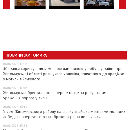
НОВИНИ ЖИТОМИРА
06.08.2026, 17:28
Збирався користуватись іменною лампадкою у побуті: у райцентрі
Житомирської області розшукали чоловіка, причетного до крадіжки
з могили військового
06.08.2026, 16:48
Житомирська бригада посіла перше місце за результатами
ураження ворога у липні
06.08.2026, 16:15
У селі Житомирського району на ставку знайшли мертвими молодих
лебедів: попередньо ознак браконьєрства не виявили
06.08.2026, 15:54