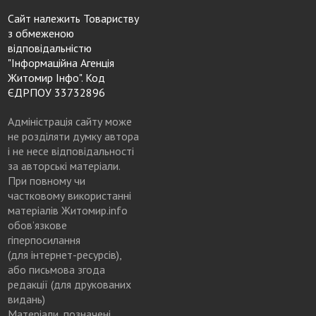
Сайт належить Товариству
з обмеженою
відповідальністю
"Інформаційна Агенція
Житомир Інфо". Код
ЄДРПОУ 33732896
Адміністрація сайту може
не розділяти думку автора
і не несе відповідальності
за авторські матеріали.
При повному чи
частковому використанні
матеріалів Житомир.info
обов’язкове
гіперпосилання
(для інтернет-ресурсів),
або письмова згода
редакції (для друкованих
видань)
Матеріали, позначені