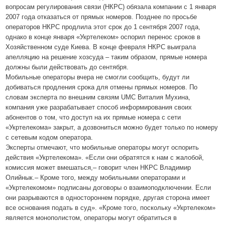
вопросам регулирования связи (НКРС) обязала компании с 1 января
2007 года отказаться от прямых номеров. Позднее по просьбе
операторов НКРС продлила этот срок до 1 сентября 2007 года,
однако в конце января «Укртелеком» оспорил перенос сроков в
Хозяйственном суде Киева. В конце февраля НКРС выиграла
апелляцию на решение хозсуда – таким образом, прямые номера
должны были действовать до сентября.
Мобильные операторы вчера не смогли сообщить, будут ли
добиваться продления срока для отмены прямых номеров. По
словам эксперта по внешним связям UMС Виталия Мухина,
компания уже разрабатывает способ информирования своих
абонентов о том, что доступ на их прямые номера с сети
«Укртелекома» закрыт, а дозвониться можно будет только по номеру
с сетевым кодом оператора.
Эксперты отмечают, что мобильные операторы могут оспорить
действия «Укртелекома». «Если они обратятся к нам с жалобой,
комиссия может вмешаться,– говорит член НКРС Владимир
Олийнык.– Кроме того, между мобильными операторами и
«Укртелекомом» подписаны договоры о взаимоподключении. Если
они разрываются в одностороннем порядке, другая сторона имеет
все основания подать в суд». «Кроме того, поскольку «Укртелеком»
является монополистом, операторы могут обратиться в