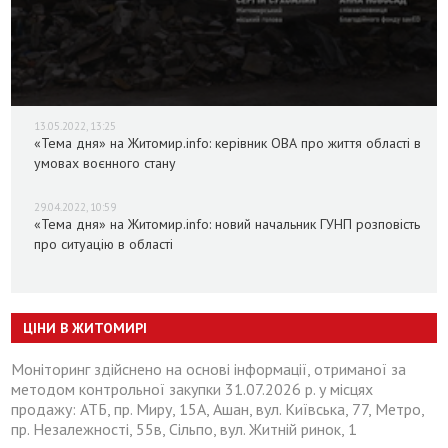
13.05.2022, 13:25
«Тема дня» на Житомир.info: керівник ОВА про життя області в
умовах воєнного стану
29.04.2022, 10:59
«Тема дня» на Житомир.info: новий начальник ГУНП розповість
про ситуацію в області
ЦІНИ В ЖИТОМИРІ
Моніторинг здійснено на основі інформації, отриманої за
методом контрольної закупки 31.07.2026 р. у місцях
продажу: АТБ, пр. Миру, 15А, Ашан, вул. Київська, 77, Метро,
пр. Незалежності, 55в, Сільпо, вул. Житній ринок, 1