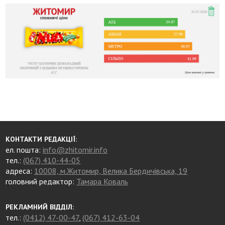
КОНТАКТИ РЕДАКЦІЇ:
ел. пошта:
info@zhitomir.info
тел.:
(067) 410-44-05
адреса:
10008, м.Житомир, Велика Бердичівська, 19
головний редактор:
Тамара Коваль
РЕКЛАМНИЙ ВІДДІЛ:
тел.:
(0412) 47-00-47
,
(067) 412-63-04